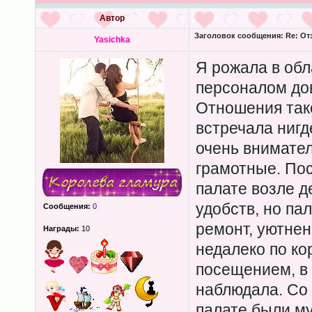
Автор
Заголовок сообщения:
Re: От
Yasichka
Я рожала в обл
персоналом до
Отношения тако
встречала нигд
очень внимате
грамотные. Пос
палате возле де
удобств, но па
Сообщения:
0
ремонт, уютнен
Награды:
10
недалеко по ко
посещением, в 
наблюдала. Со 
палате были му