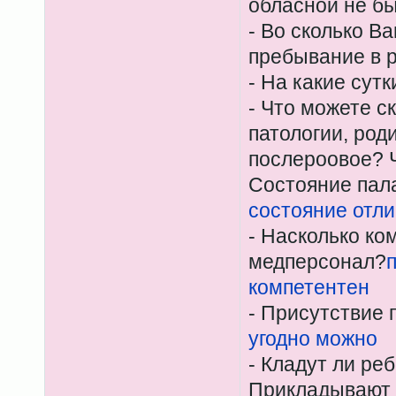
обласной не б
- Во сколько В
пребывание в 
- На какие сут
- Что можете с
патологии, род
послероовое? Ч
Состояние пала
состояние отл
- Насколько ко
медперсонал?
компетентен
- Присутствие 
угодно можно
- Кладут ли ре
Прикладывают л