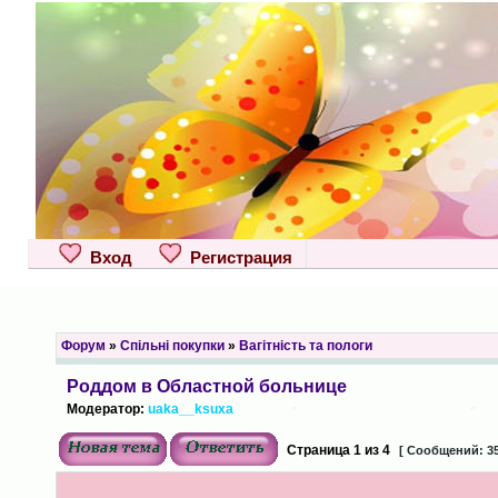
Вход
Регистрация
Форум
»
Спільні покупки
»
Вагітність та пологи
Роддом в Областной больнице
Модератор:
uaka__ksuxa
Страница
1
из
4
[ Сообщений: 35