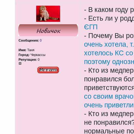
- В каком году
- Есть ли у ро
ЄГП
- Почему Вы р
Сообщения:
0
очень хотела, т
Имя:
Таня
хотелось КС со
Город:
Черкассы
Репутация:
0
поэтому одноз
- Кто из медпе
понравился бо
приветствуются
со своим врачо
очень приветл
- Кто из медпе
не понравился
нормальные по