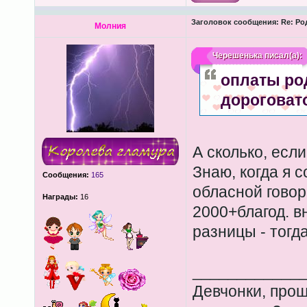
Заголовок сообщения:
Re: Ро
Молния
Черешенька
писал(а):
оплаты род
дороговат
А сколько, если
Знаю, когда я с
Сообщения:
165
обласной говор
Награды:
16
2000+благод. вн
разницы - тогд
____________
Девчонки, прош