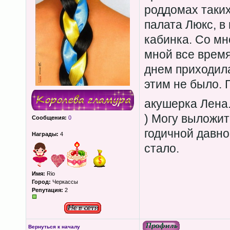
роддомах таких
палата Люкс, в
кабинка. Со мн
мной все время
днем приходила
этим не было. 
акушерка Лена.
) Могу выложит
Сообщения:
0
годичной давно
Награды:
4
стало.
Имя:
Rio
Город:
Черкассы
Репутация:
2
Вернуться к началу