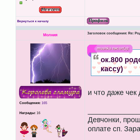
Вернуться к началу
Заголовок сообщения:
Re: Ро
Молния
mushka
писал(а):
ок.800 род
кассу)
и что даже чек
Сообщения:
165
____________
Награды:
16
Девчонки, прош
оплате сп. Зар