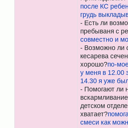
после КС ребен
грудь выклады
- Есть ли возм
пребываня с р
совместно и м
- Возможно ли
кесарева сечен
хорошо?
по-мое
у меня в 12.00
14.30 я уже бы
- Помогают ли 
вскармливание
детском отделе
хватает?
помога
смеси как мож