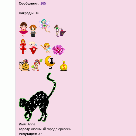
Сообщения:
165
Награды:
16
Имя:
Anna
Город:
Любимый город Черкассы
Репутация:
37