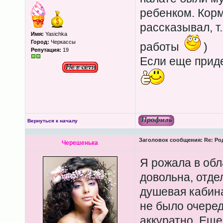
ребенком. Корм
рассказывал, т
Имя:
Yasichka
Город:
Черкассы
работы
)
Репутация:
19
Если еще приде
Вернуться к началу
Заголовок сообщения:
Re: Ро
Черешенька
Я рожала в обл
довольна, отде
душевая кабина
не было очеред
аккуратно. Еще