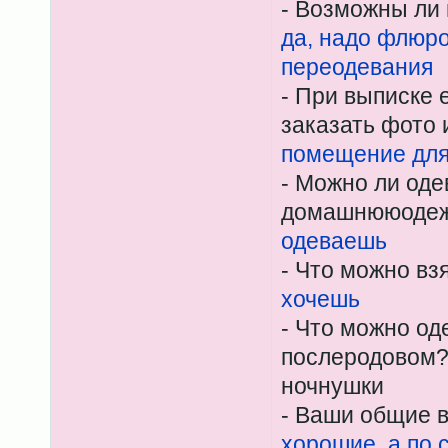
- Возможны ли
да, надо флюр
переодевания
- При выписке 
заказать фото 
помещение для
- Можно ли од
домашнююоде
одеваешь
- Что можно вз
хочешь
- Что можно од
послеродовом?
ночнушки
- Ваши общие 
хорошие, а по 