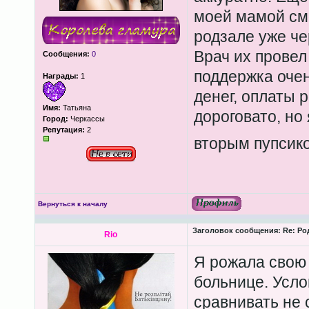
моей мамой смо
родзале уже че
Врач их провел
Сообщения:
0
поддержка очен
Награды:
1
денег, оплаты 
Имя:
Татьяна
дороговато, но 
Город:
Черкассы
Репутация:
2
вторым пупсик
Вернуться к началу
Заголовок сообщения:
Re: Ро
Rio
Я рожала свою 
больнице. Усло
сравнивать не с