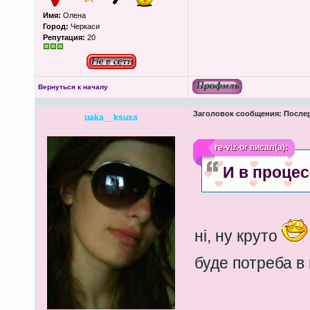
Имя:
Олена
Город:
Черкаси
Репутация:
20
Вернуться к началу
Заголовок сообщения:
Послер
uaka__ksuxa
re-viz-or
писал(а):
И в процес
ні, ну круто
буде потреба в
____________