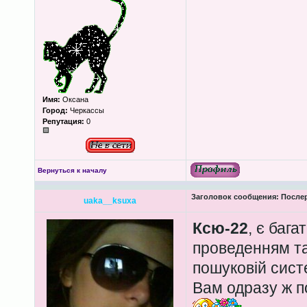
Имя:
Оксана
Город:
Черкасcы
Репутация:
0
Вернуться к началу
Заголовок сообщения:
Послер
uaka__ksuxa
Ксю-22
, є бага
проведенням та
пошуковій сист
Вам одразу ж п