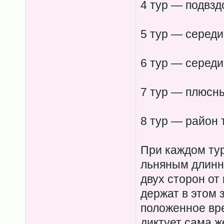
4 тур — подвзд
5 тур — середи
6 тур — середи
7 тур — плюсн
8 тур — район 
При каждом ту
льняным длинн
двух сторон от
держат в этом 
положенное вр
диктует сама 