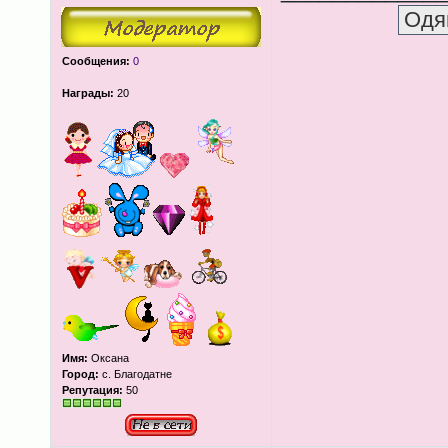
Сообщения:
0
Награды:
20
Имя:
Оксана
Город:
с. Благодатне
Репутация:
50