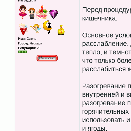
Награды:
9
Перед процеду
кишечника.
Основное усло
Имя:
Олена
расслабление. 
Город:
Черкаси
Репутация:
20
тепло, и темнот
что только бол
расслабиться 
Разогревание п
внутренней и 
разогревание п
горячительных 
использовать и 
и ягоды.