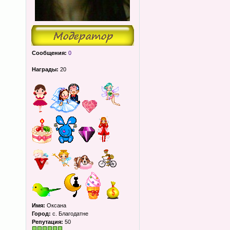
Сообщения:
0
Награды:
20
Имя:
Оксана
Город:
с. Благодатне
Репутация:
50