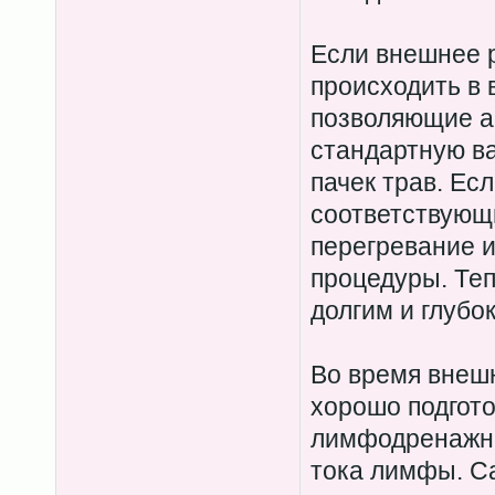
Если внешнее 
происходить в 
позволяющие ак
стандартную ва
пачек трав. Есл
соответствующ
перегревание и
процедуры. Теп
долгим и глубо
Во время внешн
хорошо подгото
лимфодренажны
тока лимфы. Са