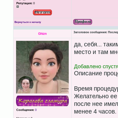
Репутация:
0
Вернуться к началу
Заголовок сообщения:
Послер
Ghizn
да, себя... так
место и там мно
Добавлено спустя
Описание проц
Время процедур
Желательно ее 
после нее имел
менее 4 часов.
Сообщения:
0