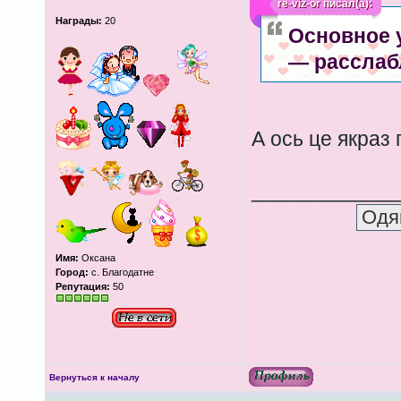
re-viz-or
писал(а):
Награды:
20
Основное 
— расслаб
А ось це якраз
____________
Имя:
Оксана
Город:
с. Благодатне
Репутация:
50
Вернуться к началу