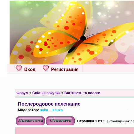
Вход
Регистрация
Форум
»
Спільні покупки
»
Вагітність та пологи
Послеродовое пеленание
Модератор:
uaka__ksuxa
Страница
1
из
1
[ Сообщений: 10