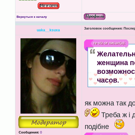
Вернуться к началу
Заголовок сообщения:
Послер
uaka__ksuxa
re-viz-or
писал(а):
Желательно
женщина п
возможнос
часов.
як можна так до
Треба ж і 
подібне
Сообщения:
0