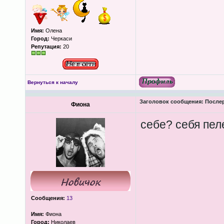
Имя:
Олена
Город:
Черкаси
Репутация:
20
Вернуться к началу
Заголовок сообщения:
Послер
Фиона
себе? себя пел
Сообщения:
13
Имя:
Фиона
Город:
Николаев