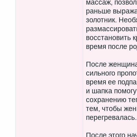
массаж, позвол
раньше выража
золотник. Нео
размассироват
восстановить кр
время после ро
После женщина
сильного пропо
время ее подпа
и шапка помог
сохранению теп
тем, чтобы жен
перегревалась.
После этого на