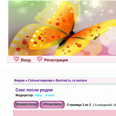
Вход
Регистрация
Форум
»
Спільні покупки
»
Вагітність та пологи
Секс после родов
Модератор:
uaka__ksuxa
Страница
3
из
3
[ Сообщений: 21