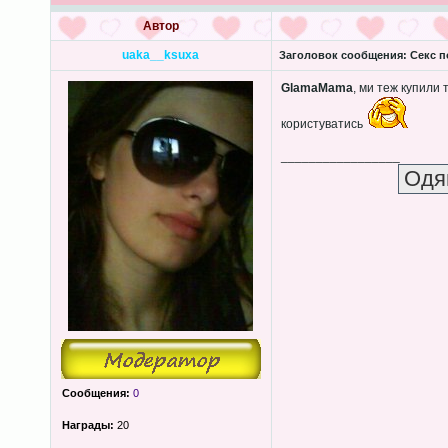
Автор
uaka__ksuxa
Заголовок сообщения:
Секс п
GlamaMama
, ми теж купили 
користуватись
_________________
Сообщения:
0
Награды:
20