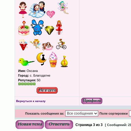
Имя:
Оксана
Город:
с. Благодатне
Репутация:
50
Вернуться к началу
Показать сообщения за:
Поле сортировки
Страница
3
из
3
[ Сообщений: 21