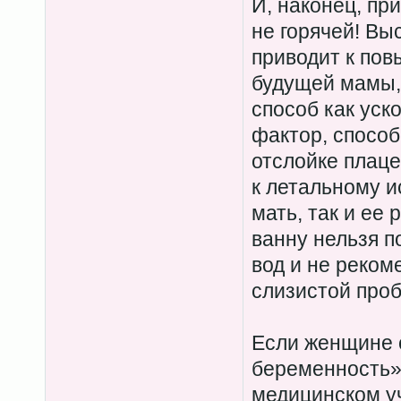
И, наконец, пр
не горячей! Вы
приводит к по
будущей мамы, 
способ как уск
фактор, спосо
отслойке плаце
к летальному и
мать, так и ее
ванну нельзя п
вод и не реком
слизистой проб
Если женщине 
беременность»
медицинском у