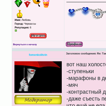
Имя:
Любовь
Город:
Черкассы
Репутация:
6
Вернуться к началу
Заголовок сообщения:
Re: Та
fomenkolitvin
вот наш холост
-ступеньки
-марафоны в де
-мяч
-контрастный 
-даже съесть п
что ещё не ела 