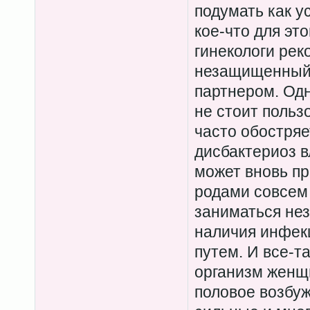
подумать как у
кое-что для эт
гинекологи рек
незащищенный 
партнером. Од
не стоит польз
часто обостряе
дисбактериоз в
может вновь пр
родами совсем 
заниматься не
наличия инфек
путем. И все-та
организм женщ
половое возбуж