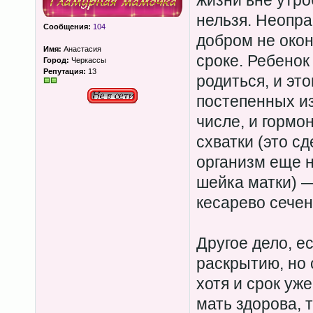
жизни вне утро
нельзя. Неопр
Сообщения:
104
добром не окон
Имя:
Анастасия
сроке. Ребенок
Город:
Черкассы
Репутация:
13
родиться, и эт
постепенных из
числе, и гормо
схватки (это сд
организм еще н
шейка матки) —
кесарево сечен
Другое дело, е
раскрытию, но 
хотя и срок уж
мать здорова, 