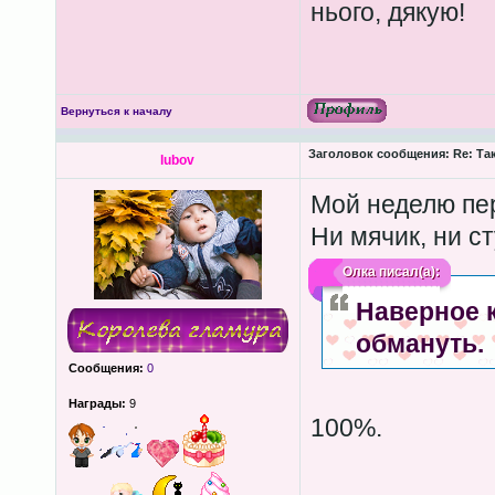
нього, дякую!
Вернуться к началу
Заголовок сообщения:
Re: Та
lubov
Мой неделю пер
Ни мячик, ни ст
Олка
писал(а):
Наверное к
обмануть.
Сообщения:
0
Награды:
9
100%.
____________