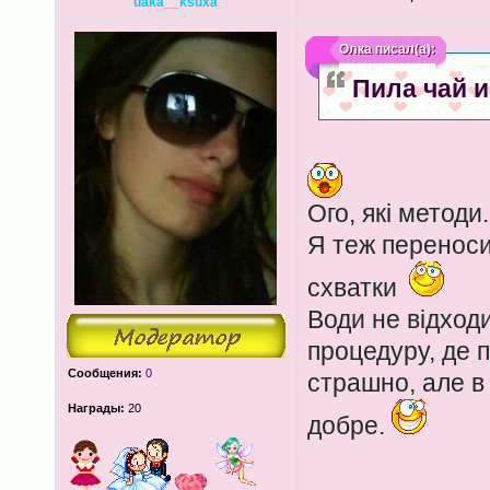
uaka__ksuxa
Олка
писал(а):
Пила чай 
Ого, які методи..
Я теж переноси
схватки
Води не відход
процедуру, де 
Сообщения:
0
страшно, але в 
Награды:
20
добре.
____________