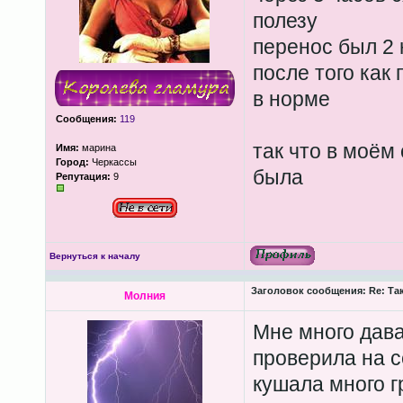
полезу
перенос был 2 
после того как
в норме
Сообщения:
119
так что в моём
Имя:
марина
Город:
Черкассы
была
Репутация:
9
Вернуться к началу
Заголовок сообщения:
Re: Та
Молния
Мне много дава
проверила на с
кушала много г