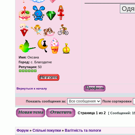
Имя:
Оксана
Город:
с. Благодатне
Репутация:
50
Вернуться к началу
Показать сообщения за:
Поле сортировки
Страница
1
из
2
[ Сообщений: 15
Форум
»
Спільні покупки
»
Вагітність та пологи