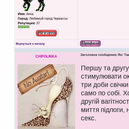
Имя:
Anna
Город:
Любимый город Черкассы
Репутация:
37
Вернуться к началу
Заголовок сообщения:
Re: Та
CHIPOLINKA
Першу та другу
стимулювати ок
три доби свічки
само по собі. Х
другій вагітнос
миття підлоги, 
секс.