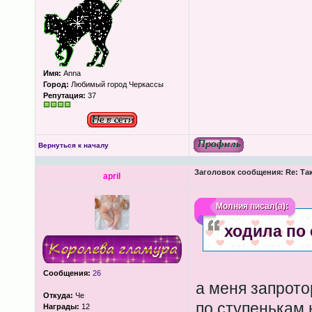
Имя:
Anna
Город:
Любимый город Черкассы
Репутация:
37
Вернуться к началу
Заголовок сообщения:
Re: Та
april
Молния
писал(а):
ходила по 
Сообщения:
26
а меня запрото
Откуда:
Че
по ступенькам 
Награды:
12