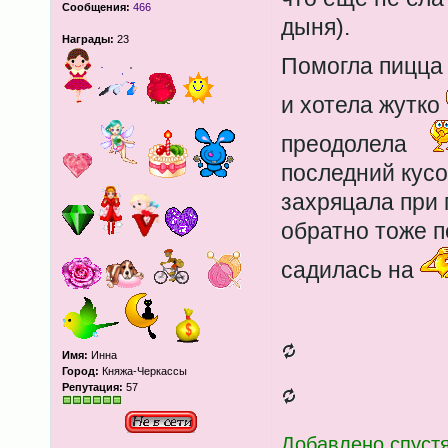
Сообщения:
466
дыня).
Награды:
23
Помогла пицц
и хотела жутко
преодолела
последний кусо
захряцала при 
обратно тоже п
садилась на
Имя:
Инна
Город:
Княжа-Черкассы
Репутация:
57
Добавлено спустя