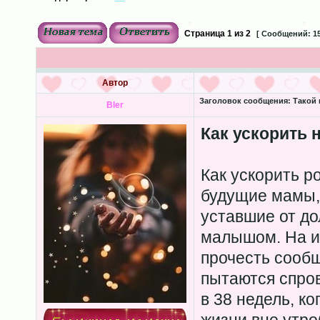
Страница
1
из
2
[ Сообщений: 15
Автор
Заголовок сообщения:
Такой 
Bler
Как ускорить 
Как ускорить 
будущие мамы,
уставшие от до
малышом. На и
прочесть сооб
пытаются спро
в 38 недель, ко