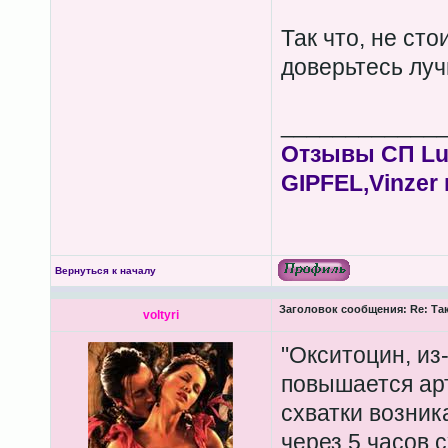
Так что, не ст
доверьтесь луч
____________
Отзывы СП Lum
GIPFEL,Vinzer 
Вернуться к началу
Заголовок сообщения:
Re: Та
voltyri
"Окситоцин, из-
повышается ар
схватки возник
через 5 часов 