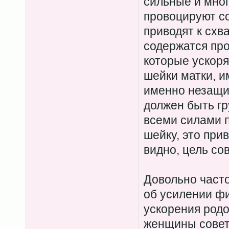
сильные и мно
провоцируют со
приводят к схв
содержатся пр
которые ускоря
шейки матки, 
именно незащи
должен быть гр
всеми силами п
шейку, это прив
видно, цель со
Довольно част
об усилении фи
ускорения род
женщины совету