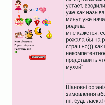
устает, вводили
уже как называл
минут уже нача
родила.
мне кажется, е
рожала бы на р
Имя:
Людмила
страшно))) как
Город:
Черкаси
Репутация:
8
некомпетентнос
представить чт
мухой"
____________
Шановні органі
замовлення або
пп, будь ласка!