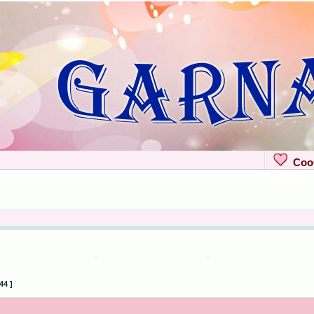
Сооб
44 ]