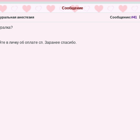
Сообщение
ральная анестезия
Сообщение:
#41
уралка?
те в личку об оплате сп. Заранее спасибо.