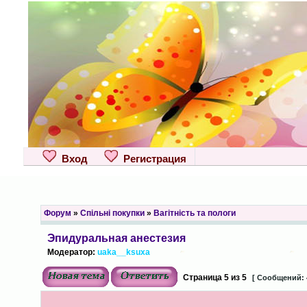
Вход
Регистрация
Форум
»
Спільні покупки
»
Вагітність та пологи
Эпидуральная анестезия
Модератор:
uaka__ksuxa
Страница
5
из
5
[ Сообщений: 