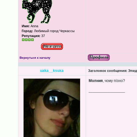
Имя:
Anna
Город:
Любимый город Черкассы
Репутация:
37
Вернуться к началу
uaka__ksuxa
Заголовок сообщения:
Эпиду
Молния
, чому пізно?
_________________