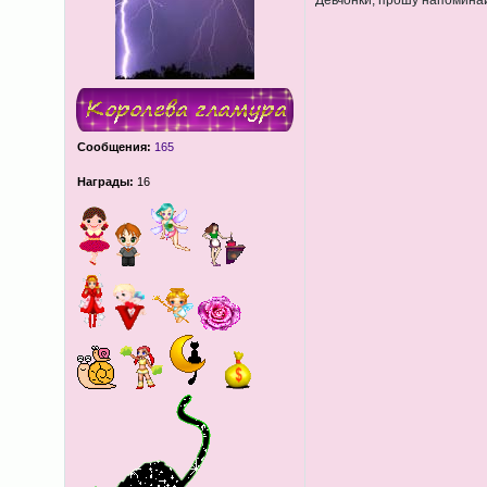
Девчонки, прошу напоминай
Сообщения:
165
Награды:
16