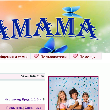
щения и темы
Пользователи
Помощь
06 авг 2026, 11:40
На страницу
Пред.
1
,
2
,
3
,
4
,
5
Пред. тема
|
След. тема