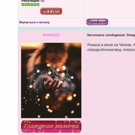
Репутация:
50
Вернуться к началу
Anetta111
Заголовок сообщения:
Эпиду
Рожала в июле на Чехова.
определённым мед. показан