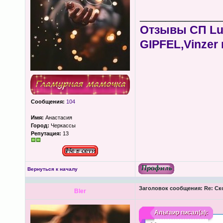
____________
Отзывы СП Lum
GIPFEL,Vinzer 
Сообщения:
104
Имя:
Анастасия
Город:
Черкассы
Репутация:
13
Вернуться к началу
Заголовок сообщения:
Re: Ск
Bler
Альтаир
писал(а):