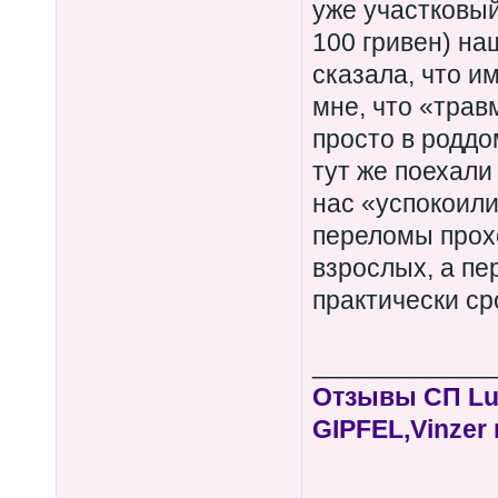
уже участковый
100 гривен) на
сказала, что и
мне, что «травм
просто в роддо
тут же поехали 
нас «успокоили
переломы прохо
взрослых, а п
практически ср
____________
Отзывы СП Lum
GIPFEL,Vinzer 