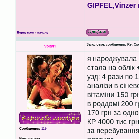
GIPFEL,Vinzer 
Вернуться к началу
Заголовок сообщения:
Re: Ск
voltyri
я народжувала 
стала на облік 
узд: 4 рази по 
аналізи в сінев
вітаміни 150 гр
в роддомі 200 г
170 грн за одно
КР 4000 тис гр
Сообщения:
119
за перебування 
Имя:
марина