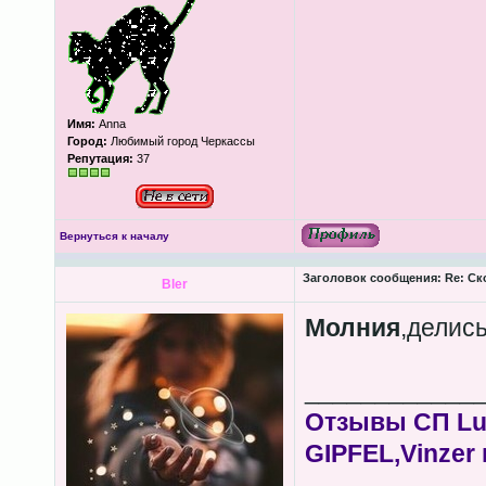
Имя:
Anna
Город:
Любимый город Черкассы
Репутация:
37
Вернуться к началу
Заголовок сообщения:
Re: Ск
Bler
Молния
,делис
____________
Отзывы СП Lum
GIPFEL,Vinzer 