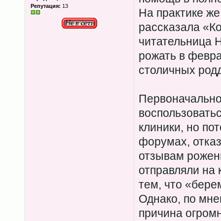
Репутация:
13
На практике же 
рассказала «К
читательница 
рожать в февра
столичных род
Первоначально
воспользоватьс
клиники, но по
форумах, отказ
отзывам рожени
отправляли на 
тем, что «бере
Однако, по мн
причина огромн