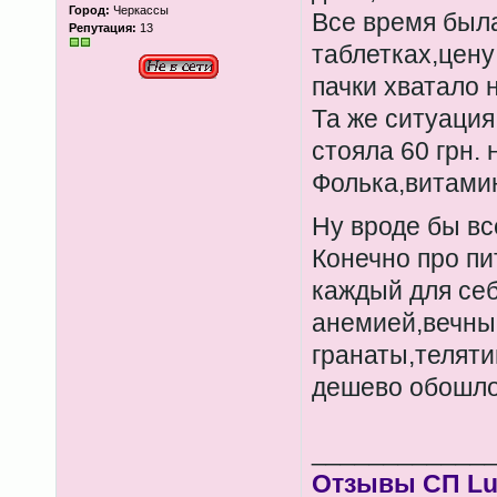
Город:
Черкассы
Все время был
Репутация:
13
таблетках,цену
пачки хватало 
Та же ситуация
стояла 60 грн. 
Фолька,витами
Ну вроде бы в
Конечно про пи
каждый для себ
анемией,вечны
гранаты,телятин
дешево обошло
____________
Отзывы СП Lum