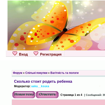
Вход
Регистрация
Форум
»
Спільні покупки
»
Вагітність та пологи
Сколько стоит родить ребенка
Модератор:
uaka__ksuxa
Страница
1
из
4
[ Сообщений: 39