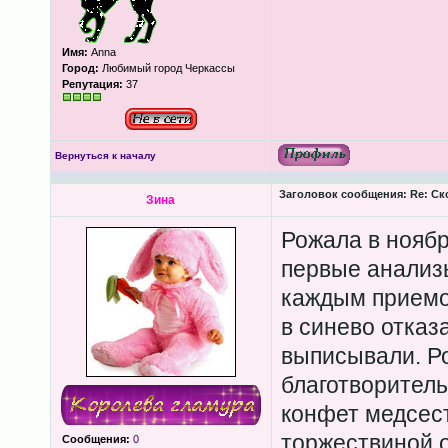
Имя:
Anna
Город:
Любимый город Черкассы
Репутация:
37
Вернуться к началу
Заголовок сообщения:
Re: Ск
Зина
Рожала в ноябр
первые анализы
каждым приемом
в синево отказ
выписывали. Р
благотворитель
конфет медсест
торжествиной о
Сообщения:
0