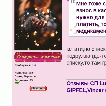
Мне тоже с
взнос в кас
нужно для 
платить, т
медикамент
кстати,по спис
подружка где-т
списку,то там 
Сообщения:
104
Имя:
Анастасия
____________
Город:
Черкассы
Репутация:
13
Отзывы СП Lum
GIPFEL,Vinzer 