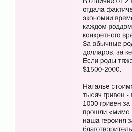
В отличие от 2
отдала фактиче
экономии време
каждом роддоме
конкретного вр
За обычные ро
долларов, за к
Если роды тяж
$1500-2000.
Наталье стоимо
тысяч гривен - 
1000 гривен за
прошли «мимо 
наша героиня з
благотворитель