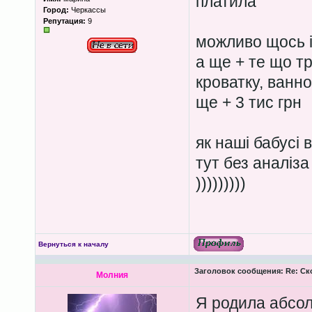
платила
Город:
Черкассы
Репутация:
9
можливо щось і
а ще + те що т
кроватку, ванноч
ще + 3 тис грн
як наші бабусі в
тут без аналіза
)))))))))
Вернуться к началу
Заголовок сообщения:
Re: Ск
Молния
Я родила абс