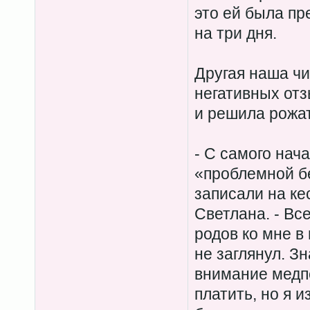
это ей была пр
на три дня.
Другая наша чи
негативных отз
и решила рожат
- С самого нач
«проблемной б
записали на ке
Светлана. - Вс
родов ко мне в
не заглянул. З
внимание медп
платить, но я 