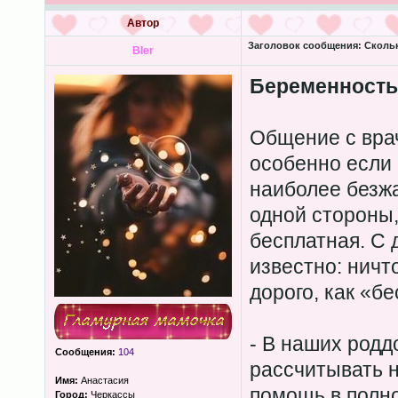
Автор
Заголовок сообщения:
Скольк
Bler
Беременность
Общение с вра
особенно если 
наиболее безжа
одной стороны
бесплатная. С 
известно: ничт
дорого, как «бе
- В наших род
Сообщения:
104
рассчитывать 
Имя:
Анастасия
помощь в полно
Город:
Черкассы