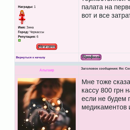
палата на перво
Награды:
1
вот и все затрат
Имя:
Зина
Город:
Черкассы
Репутация:
6
Вернуться к началу
Заголовок сообщения:
Re: Ск
Альтаир
Мне тоже сказа
кассу 800 грн н
если не будем 
медикаментов и