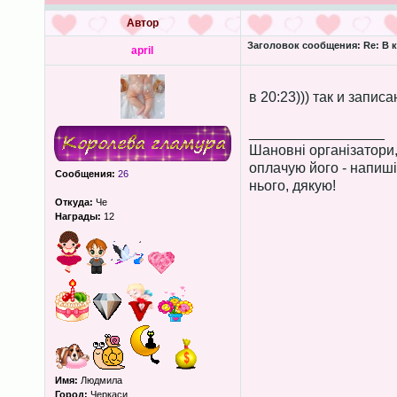
Автор
Заголовок сообщения:
Re: В 
april
в 20:23))) так и записа
_________________
Шановні організатори
оплачую його - напиші
Сообщения:
26
нього, дякую!
Откуда:
Че
Награды:
12
Имя:
Людмила
Город:
Черкаси