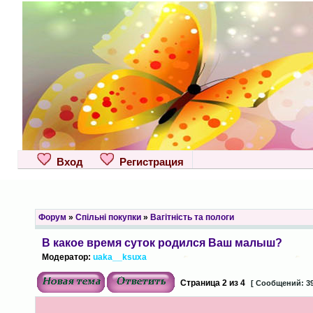
Вход
Регистрация
Форум
»
Спільні покупки
»
Вагітність та пологи
В какое время суток родился Ваш малыш?
Модератор:
uaka__ksuxa
Страница
2
из
4
[ Сообщений: 39