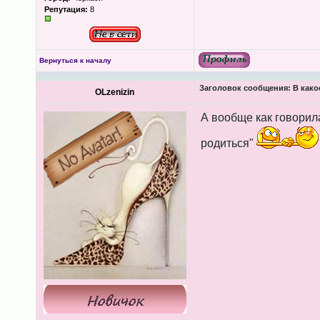
Репутация:
8
Вернуться к началу
Заголовок сообщения:
В како
OLzenizin
А вообще как говорила
родиться"