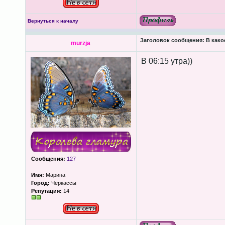
Вернуться к началу
Заголовок сообщения:
В како
murzja
В 06:15 утра))
Сообщения:
127
Имя:
Марина
Город:
Черкассы
Репутация:
14