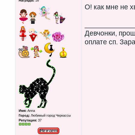
Награды:
16
О! как мне не х
____________
Девчонки, прош
оплате сп. Зар
Имя:
Anna
Город:
Любимый город Черкассы
Репутация:
37