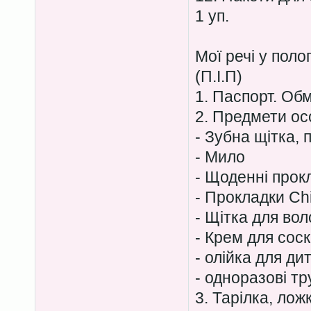
1 уп.
Мої речі у поло
(П.І.П)
1. Паспорт. Обм
2. Предмети осо
- Зубна щітка, 
- Мило
- Щоденні прок
- Прокладки Ch
- Щітка для вол
- Крем для соск
- олійка для ди
- одноразові тр
3. Тарілка, лож