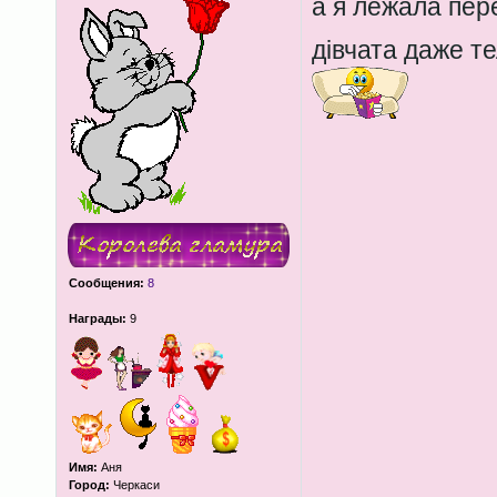
а я лежала пер
дівчата даже т
Сообщения:
8
Награды:
9
Имя:
Аня
Город:
Черкаси