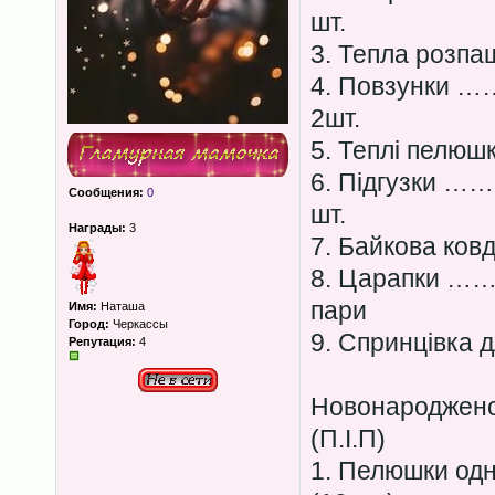
шт.
3. Тепла роз
4. Повзунк
2шт.
5. Теплі пелю
6. Підгузк
Сообщения:
0
шт.
Награды:
3
7. Байкова ков
8. Царапк
пари
Имя:
Наташа
Город:
Черкассы
9. Спринцівка д
Репутация:
4
Новонароджено
(П.І.П)
1. Пелюшки о