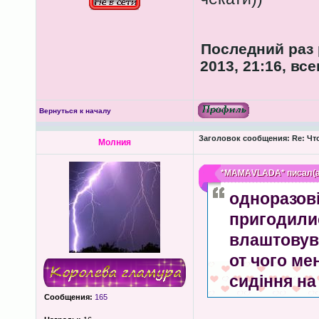
Последний раз
2013, 21:16, вс
Вернуться к началу
Заголовок сообщения:
Re: Чт
Молния
*МАМАVLADA*
писал(а
одноразові
пригодилис
влаштовув
от чого мен
сидіння на ун
Сообщения:
165