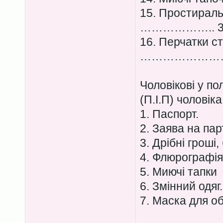
15. Простираль
……………….. 3 
16. Перчатки с
……………………
Чоловікові у по
(П.І.П) чоловіка
1. Паспорт.
2. Заява на пар
3. Дрібні гроші
4. Флюрографія
5. Миючі тапки
6. Змінний одяг.
7. Маска для о