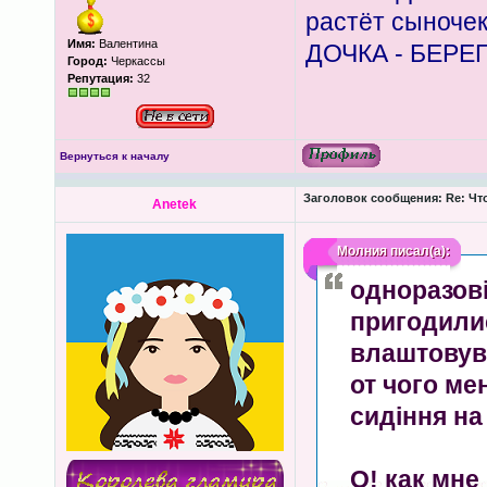
растёт сыноче
Имя:
Валентина
ДОЧКА - БЕРЕ
Город:
Черкассы
Репутация:
32
Вернуться к началу
Заголовок сообщения:
Re: Чт
Anetek
Молния
писал(а):
одноразові
пригодилис
влаштовув
от чого мен
сидіння на ун
О! как мне