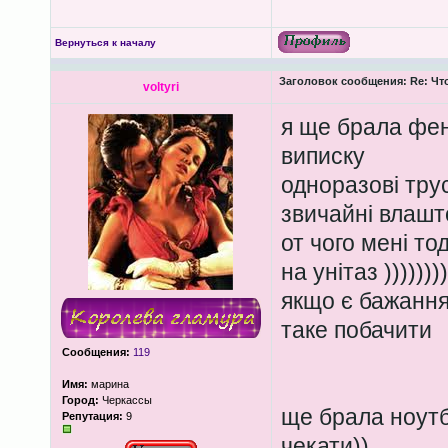
Вернуться к началу
Заголовок сообщения:
Re: Чт
voltyri
я ще брала фен
виписку
одноразові трус
звичайні влашт
от чого мені то
на унітаз ))))))))
якщо є бажання 
таке побачити
Сообщения:
119
Имя:
марина
Город:
Черкассы
ще брала ноутбу
Репутация:
9
чекати))