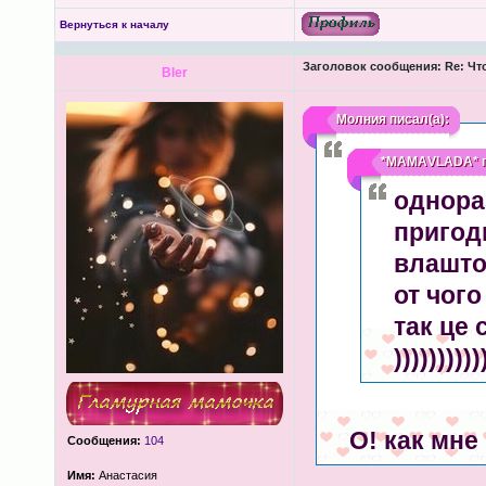
Вернуться к началу
Заголовок сообщения:
Re: Чт
Bler
Молния
писал(а):
*МАМАVLADA*
п
однораз
пригоди
влашто
от чого
так це 
))))))))))
О! как мне
Сообщения:
104
Имя:
Анастасия