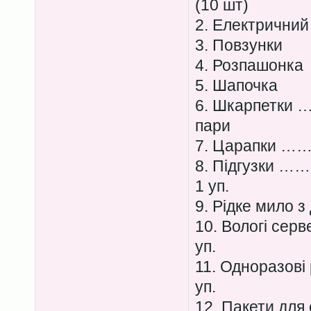
(10 шт)
2. Електричн
3. Повзунки
4. Розпашонка
5. Шапочка
6. Шкарпет
пари
7. Царапк
8. Підгуз
1 уп.
9. Рідке мило
10. Вологі се
уп.
11. Одноразо
уп.
12. Пакети 