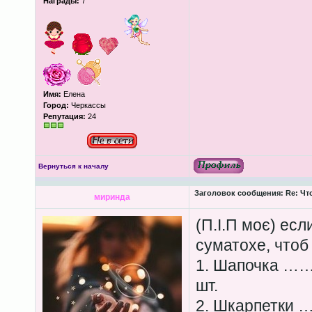
Награды:
7
Имя:
Елена
Город:
Черкассы
Репутация:
24
Вернуться к началу
Заголовок сообщения:
Re: Чт
миринда
(П.І.П моє) ес
суматохе, чтоб 
1. Шапочка
шт.
2. Шкарпетк