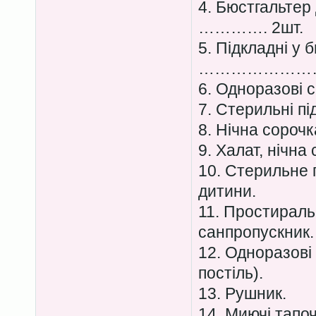
4. Бюстгальте
…………. 2шт.
5. Підкладні у 
……………………
6. Одноразові с
7. Стерильні пі
8. Нічна сорочк
9. Халат, нічна
10. Стерильне 
дитини.
11. Простираль
санпропускник.
12. Одноразові
постіль).
13. Рушник.
14. Миючі тапоч