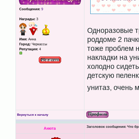
Сообщения:
9
Награды:
3
Одноразовые тр
роддоме 2 пачк
Имя:
Анна
Город:
Черкассы
тоже проблем н
Репутация:
4
накладки на ун
холодно сидеть
детскую пеленк
унитаз, очень 
Вернуться к началу
Заголовок сообщения:
Что бр
Анюта