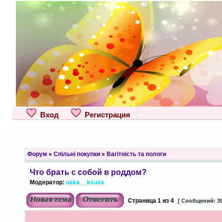
Вход
Регистрация
Форум
»
Спільні покупки
»
Вагітність та пологи
Что брать с собой в роддом?
Модератор:
uaka__ksuxa
Страница
1
из
4
[ Сообщений: 39