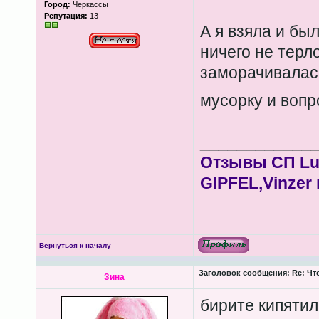
Город:
Черкассы
Репутация:
13
А я взяла и бы
ничего не терло
заморачивалась
мусорку и воп
____________
Отзывы СП Lum
GIPFEL,Vinzer 
Вернуться к началу
Заголовок сообщения:
Re: Чт
Зина
бирите кипятил