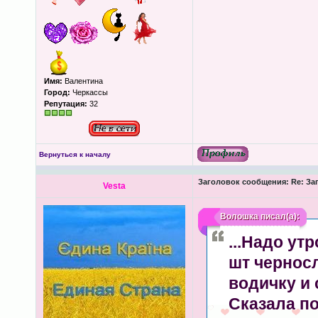
Имя:
Валентина
Город:
Черкассы
Репутация:
32
Вернуться к началу
Заголовок сообщения:
Re: За
Vesta
Волошка
писал(а):
...Надо ут
шт чернос
водичку и 
Сказала по