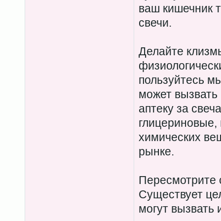
ваш кишечник т
свечи.
Делайте клизмы
физиологически
пользуйтесь мы
может вызвать 
аптеку за свеч
глицериновые, 
химических ве
рынке.
Пересмотрите с
Существует цел
могут вызвать 