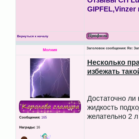
Отзывы СП Lum
GIPFEL,Vinzer 
Вернуться к началу
Заголовок сообщения:
Re: За
Молния
Несколько пра
избежать тако
Достаточно ли 
жидкость подхо
желательно 2 л
Сообщения:
165
Награды:
16