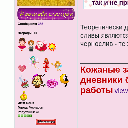
так и не п
Сообщения:
335
Теоретически 
Награды:
14
сливы являются
чернослив - те
____________
Кожаные з
дневники 
работы
view
Имя:
Юлия
Город:
Черкассы
Репутация:
41