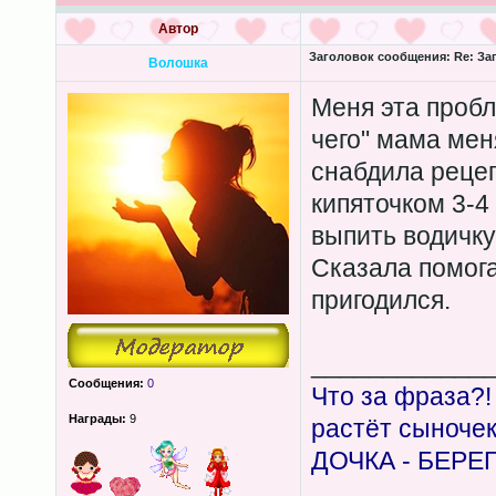
Автор
Заголовок сообщения:
Re: За
Волошка
Меня эта пробл
чего" мама мен
снабдила рецеп
кипяточком 3-4
выпить водичку
Сказала помога
пригодился.
____________
Сообщения:
0
Что за фраза?!
Награды:
9
растёт сыноче
ДОЧКА - БЕРЕ