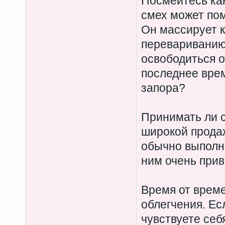
Посмейтесь ка
смех может пом
Он массирует к
перевариванию,
освободиться о
последнее вре
запора?
Принимать ли 
широкой прода
обычно выполня
ним очень при
Время от врем
облегчения. Ес
чувствуете себ