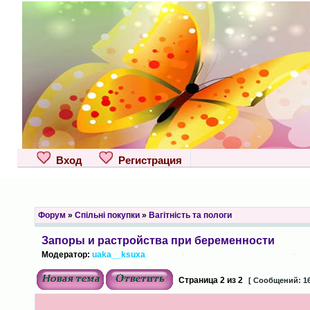
Вход
Регистрация
Форум
»
Спільні покупки
»
Вагітність та пологи
Запоры и растройства при беременности
Модератор:
uaka__ksuxa
Страница
2
из
2
[ Сообщений: 16