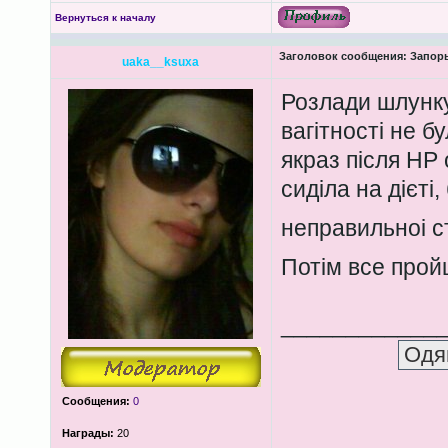
Вернуться к началу
Заголовок сообщения:
Запоры
uaka__ksuxa
Розлади шлунку
вагітності не бу
якраз після НР 
сиділа на дієті,
неправильноі с
Потім все про
____________
Сообщения:
0
Награды:
20