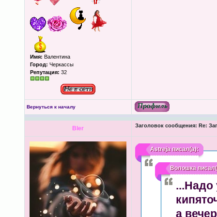
Имя:
Валентина
Город:
Черкассы
Репутация:
32
Вернуться к началу
Заголовок сообщения:
Re: За
Bler
Astreja
писал(а):
Волошка
писал(
...Надо
кипято
а вече