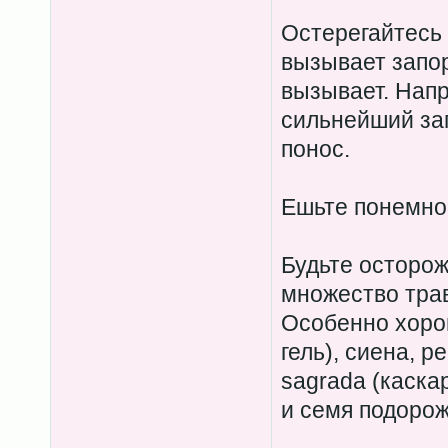
Остерегайтесь 
вызывает запор 
вызывает. Нап
сильнейший зап
понос.
Ешьте понемног
Будьте осторо
множество трав
Особенно хорош
гель), сиена, р
sagrada (каска
и семя подорож