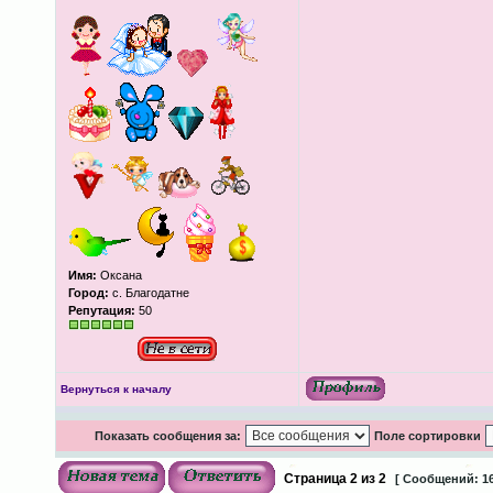
Имя:
Оксана
Город:
с. Благодатне
Репутация:
50
Вернуться к началу
Показать сообщения за:
Поле сортировки
Страница
2
из
2
[ Сообщений: 16