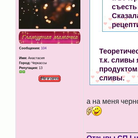
съесть
Сказал
рецепти
Сообщения:
104
Теоретиче
Имя:
Анастасия
т.к. слив
Город:
Черкассы
продуктом,
Репутация:
13
сливы.
а на меня черн
____________