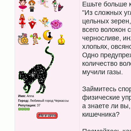
Ешьте больше к
"Из сложных уг
цельных зерен,
всего волокон 
черносливе, ин
хлопьях, овсяно
Одно предупре
количество вол
мучили газы.
Займитесь спор
физические уп
Имя:
Anna
Город:
Любимый город Черкассы
а знаете ли вы
Репутация:
37
кишечника?