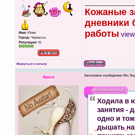
____________
Кожаные з
дневники 
работы
view
Имя:
Юлия
Город:
Черкассы
Репутация:
41
Вернуться к началу
Заголовок сообщения:
Re: Хо
Фрося
Молния
писал(а):
Ходила в ю
занятия - 
одно и тож
дышать на 