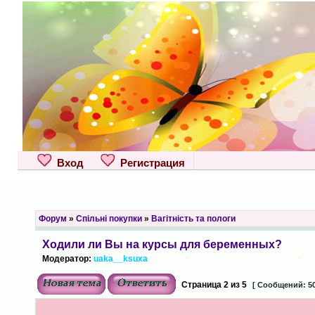
Вход
Регистрация
Форум
»
Спільні покупки
»
Вагітність та пологи
Ходили ли Вы на курсы для беременных?
Модератор:
uaka__ksuxa
Страница
2
из
5
[ Сообщений: 50