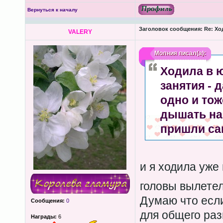
Вернуться к началу
Заголовок сообщения:
Re: Хо
VALERY
Молния
писал(а):
Ходила в ю
занятия - 
одно и тож
дышать на 
пришли сам
и я ходила уже 
головы вылете
Думаю что если
Сообщения:
0
для общего раз
Награды:
6