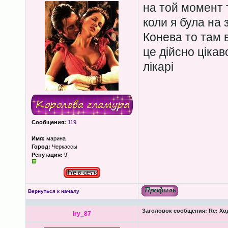
на той момент 
коли я була на 
Конева то там в
це дійсно цікав
лікарі
Сообщения:
119
Имя:
марина
Город:
Черкассы
Репутация:
9
Вернуться к началу
Заголовок сообщения:
Re: Хо
iry_87