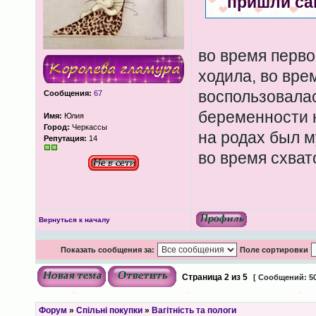
пришли сам
во время перво
ходила, во вре
воспользовалас
Сообщения:
67
беременности 
Имя:
Юлия
Город:
Черкассы
на родах был м
Репутация:
14
во время схват
Вернуться к началу
Показать сообщения за:
Поле сортировки
Страница
2
из
5
[ Сообщений: 50
Форум
»
Спільні покупки
»
Вагітність та пологи