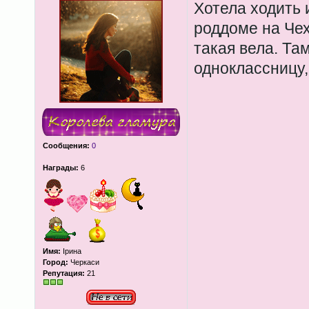
Хотела ходить 
роддоме на Чех
такая вела. Та
одноклассницу,
Сообщения:
0
Награды:
6
Имя:
Ірина
Город:
Черкаси
Репутация:
21