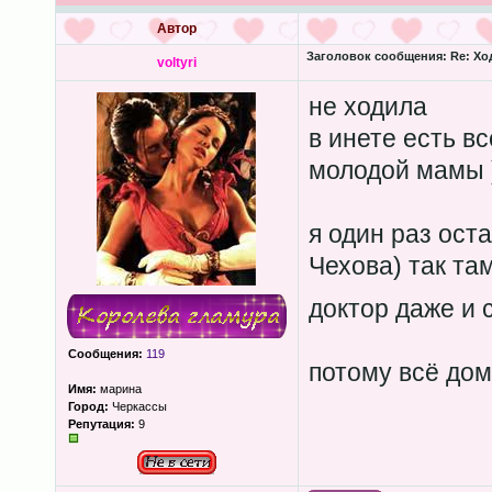
Автор
Заголовок сообщения:
Re: Хо
voltyri
не ходила
в инете есть вс
молодой мамы )))
я один раз ост
Чехова) так та
доктор даже и 
Сообщения:
119
потому всё дом
Имя:
марина
Город:
Черкассы
Репутация:
9