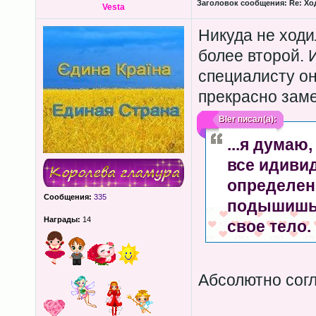
Заголовок сообщения:
Re: Хо
Vesta
Никуда не ходи
более второй. 
специалисту он
прекрасно заме
Bler
писал(а):
...я думаю
все идивид
определен
Сообщения:
335
подышишь.
Награды:
14
свое тело.
Абсолютно согл