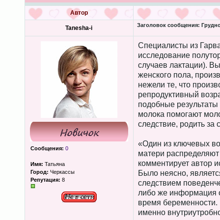
Автор
Заголовок сообщения:
Грудно
Tanesha-i
Специалисты из Гарв
исследование полутор
случаев лактации). В
женского пола, произ
нежели те, что произв
репродуктивный возра
подобные результаты 
молока помогают моло
следствие, родить за 
«Один из ключевых во
Сообщения:
0
матери распределяют 
комментирует автор ис
Имя:
Татьяна
Город:
Черкассы
Было неясно, являетс
Репутация:
8
следствием поведенче
либо же информация о
время беременности. 
именно внутриутробно