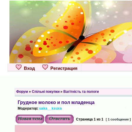
Вход
Регистрация
Форум
»
Спільні покупки
»
Вагітність та пологи
Грудное молоко и пол младенца
Модератор:
uaka__ksuxa
Страница
1
из
1
[ 1 сообщение ]