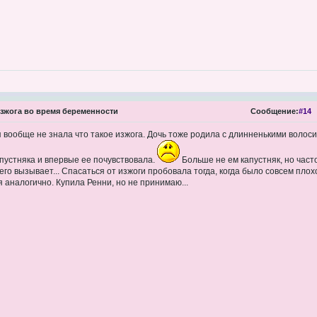
зжога во время беременности
Сообщение:
#14
 вообще не знала что такое изжога. Дочь тоже родила с длинненькими волосик
апустняка и впервые ее почувствовала.
Больше не ем капустняк, но час
его вызывает... Спасаться от изжоги пробовала тогда, когда было совсем плох
я аналогично. Купила Ренни, но не принимаю...