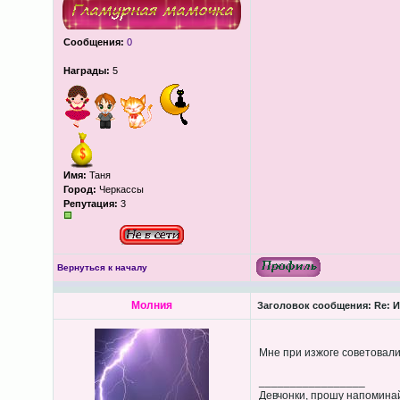
Сообщения:
0
Награды:
5
Имя:
Таня
Город:
Черкассы
Репутация:
3
Вернуться к началу
Молния
Заголовок сообщения:
Re: И
Мне при изжоге советовал
_________________
Девчонки, прошу напоминай