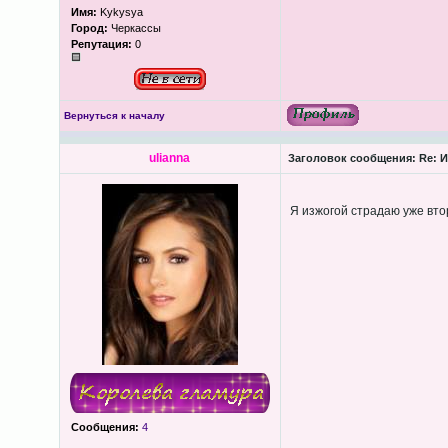
Имя:
Kykysya
Город:
Черкассы
Репутация:
0
Вернуться к началу
ulianna
Заголовок сообщения:
Re: И
Я изжогой страдаю уже вто
Сообщения:
4