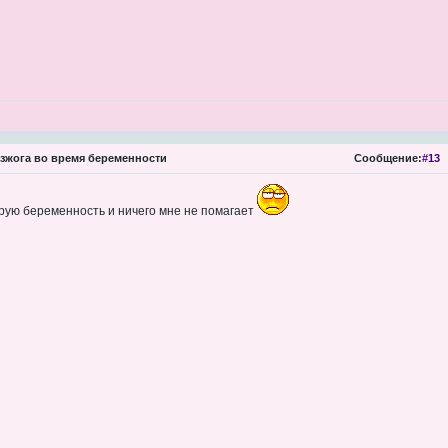
зжога во время беременности
Сообщение:
#13
рую беременность и ничего мне не помагает