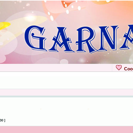
Сооб
30 ]