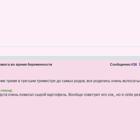
зжога во время беременности
Сообщение:
#16
еми тремя в третьем триместре до самых родов, все родились очень волоса
 секунд:
ств очень помогал сырой картофель. Вообще советуют его сок,, но я себе рез