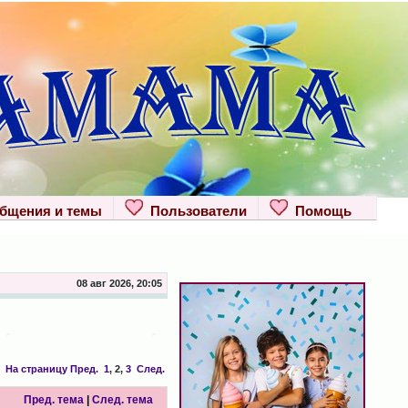
щения и темы
Пользователи
Помощь
08 авг 2026, 20:05
На страницу
Пред.
1
,
2
,
3
След.
Пред. тема
|
След. тема