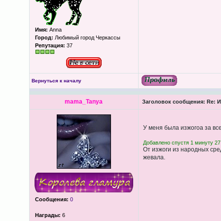
Имя:
Anna
Город:
Любимый город Черкассы
Репутация:
37
Вернуться к началу
mama_Tanya
Заголовок сообщения:
Re: И
У меня была изжогоа за вс
Добавлено спустя 1 минуту 27
От изжоги из народных сред
жевала.
Сообщения:
0
Награды:
6