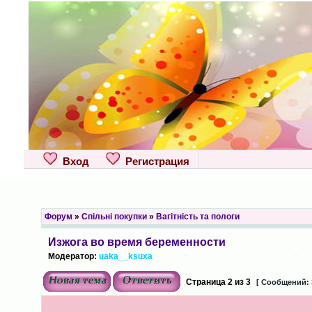
Вход
Регистрация
Форум
»
Спільні покупки
»
Вагітність та пологи
Изжога во время беременности
Модератор:
uaka__ksuxa
Страница
2
из
3
[ Сообщений: 