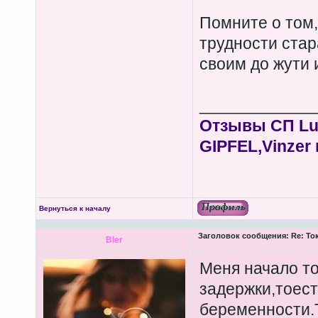
Помните о том,
трудности стар
своим до жути
____________
Отзывы СП Lum
GIPFEL,Vinzer 
Вернуться к началу
Заголовок сообщения:
Re: То
Bler
Меня начало т
задержки,тоест
беременности.