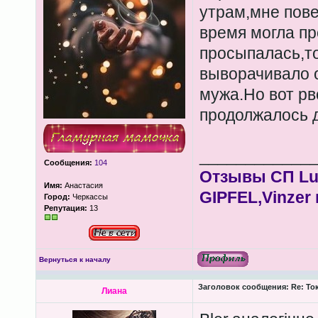
утрам,мне пове
время могла пр
просыпалась,т
выворачивало о
мужа.Но вот рв
продолжалось д
____________
Сообщения:
104
Отзывы СП Lum
Имя:
Анастасия
GIPFEL,Vinzer 
Город:
Черкассы
Репутация:
13
Вернуться к началу
Заголовок сообщения:
Re: То
Лиана