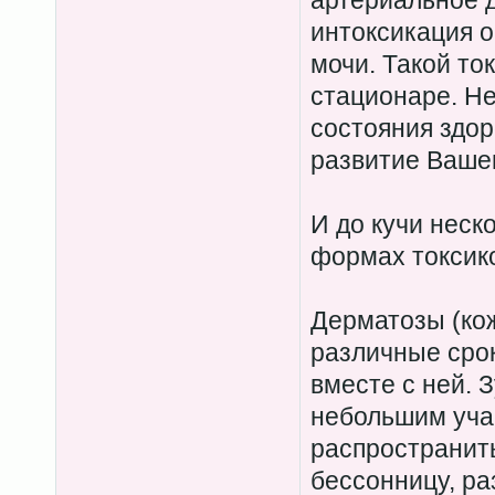
артериальное 
интоксикация 
мочи. Такой то
стационаре. Не
состояния здор
развитие Вашег
И до кучи неск
формах токсик
Дерматозы (кож
различные сро
вместе с ней. 
небольшим уча
распространить
бессонницу, ра