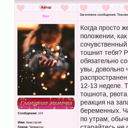
Автор
Заголовок сообщения:
Токсик
Bler
Когда просто 
положении, ка
сочувственный 
тошнит тебя? Р
обязательно со
увы, довольно 
распространен 
12-13 неделе. Т
тошнота, рвота
реакция на зап
беременных. Ч
Сообщения:
104
по утрам, обыч
Имя:
Анастасия
старайтесь не 
Город:
Черкассы