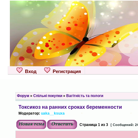
Вход
Регистрация
Форум
»
Спільні покупки
»
Вагітність та пологи
Токсикоз на ранних сроках беременности
Модератор:
uaka__ksuxa
Страница
1
из
3
[ Сообщений: 24