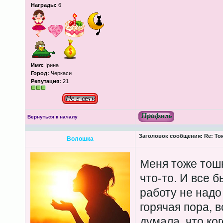
Награды:
6
Имя:
Ірина
Город:
Черкаси
Репутация:
21
Вернуться к началу
Заголовок сообщения:
Re: То
Волошка
Меня тоже то
что-то. И все 
работу не надо
горячая пора, в
думала, что ко