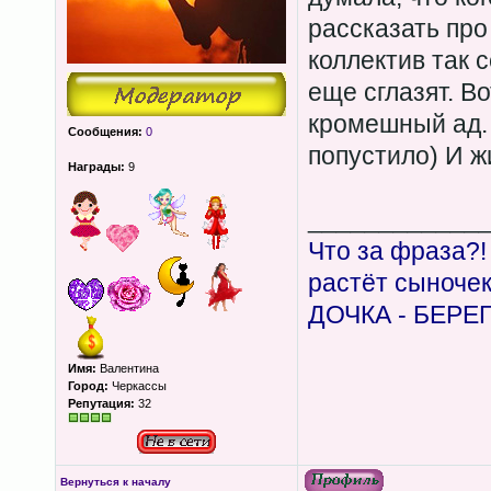
рассказать про
коллектив так 
еще сглазят. Во
кромешный ад.
Сообщения:
0
попустило) И ж
Награды:
9
____________
Что за фраза?!
растёт сыноче
ДОЧКА - БЕРЕ
Имя:
Валентина
Город:
Черкассы
Репутация:
32
Вернуться к началу