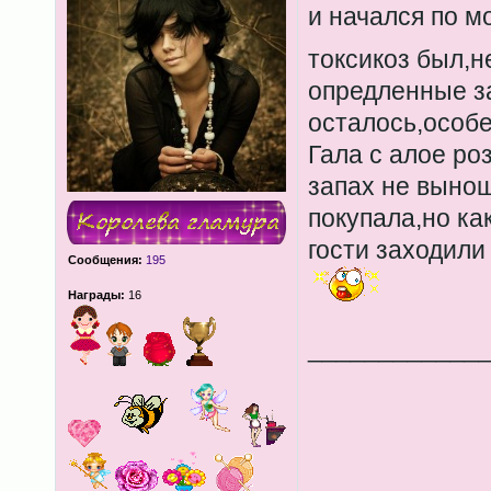
и начался по м
токсикоз был,н
опредленные з
осталось,особ
Гала с алое роз
запах не вынош
покупала,но как
гости заходили
Сообщения:
195
Награды:
16
____________