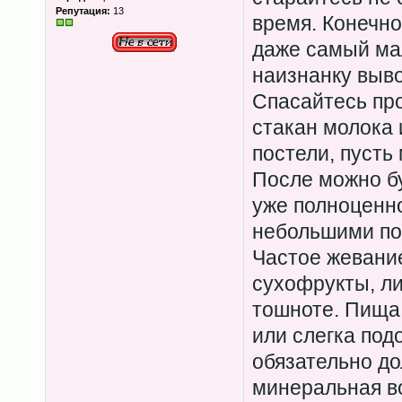
Репутация:
13
время. Конечно
даже самый мал
наизнанку выво
Спасайтесь пр
стакан молока 
постели, пусть
После можно бу
уже полноценно
небольшими по
Частое жевание
сухофрукты, ли
тошноте. Пища
или слегка под
обязательно д
минеральная в