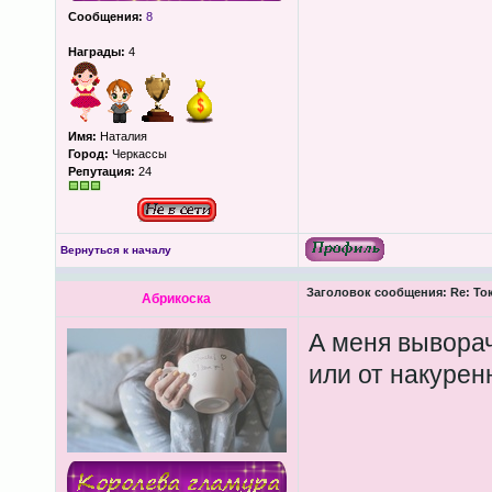
Сообщения:
8
Награды:
4
Имя:
Наталия
Город:
Черкассы
Репутация:
24
Вернуться к началу
Заголовок сообщения:
Re: То
Абрикоска
А меня выворач
или от накурен