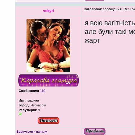
Заголовок сообщения:
Re: То
voltyri
я всю вагітніст
але були такі 
жарт
Сообщения:
119
Имя:
марина
Город:
Черкассы
Репутация:
9
Вернуться к началу