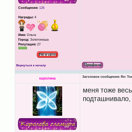
Сообщения:
126
Награды:
4
Имя:
Ольга
Город:
Золотоноша
Репутация:
27
Вернуться к началу
Заголовок сообщения:
Re: То
каролина
меня тоже вес
подташнивало, 