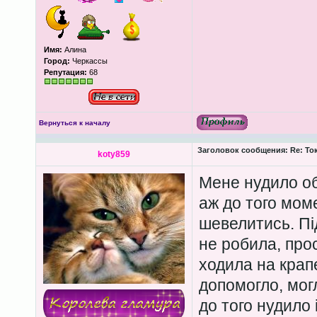
Имя:
Алина
Город:
Черкассы
Репутация:
68
Вернуться к началу
Заголовок сообщения:
Re: То
koty859
Мене нудило об
аж до того моме
шевелитись. Під
не робила, прос
ходила на крап
допомогло, мог
до того нудило і