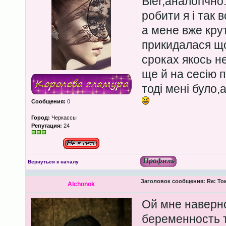
Bler,аналогічно
робити я і так 
а мене вже кру
прикидалася що
сроках якось не
ще й на сесію по
тоді мені було,
Сообщения:
0
Город:
Черкассы
Репутация:
24
Вернуться к началу
Заголовок сообщения:
Re: То
Alchonok
Ой мне наверн
беременность т