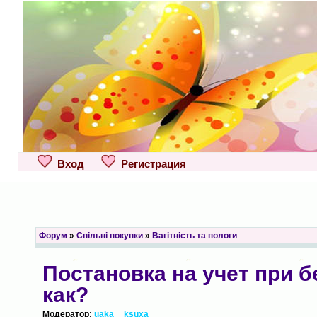
Вход
Регистрация
Форум
»
Спільні покупки
»
Вагітність та пологи
Постановка на учет при б
как?
Модератор:
uaka__ksuxa