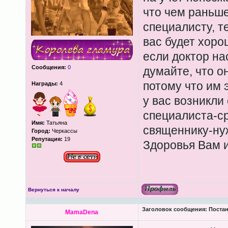
что чем раньше
специалисту, т
вас будет хоро
если доктор на
Сообщения:
0
думайте, что о
потому что им э
Награды:
4
у вас возникли
специалиста-ср
Имя:
Татьяна
священнику-ну
Город:
Черкассы
Репутация:
19
Здоровья Вам и
Вернуться к началу
Заголовок сообщения:
Постан
MamaDena