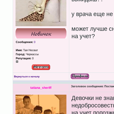
у врача еще не
может лучше с
на учет?
Сообщения:
0
Имя:
Тая Несват
Город:
Черкассы
Репутация:
0
Вернуться к началу
Заголовок сообщения:
Постан
tatiana_sheriff
Девочки не зна
недобросовестн
на учет попозж