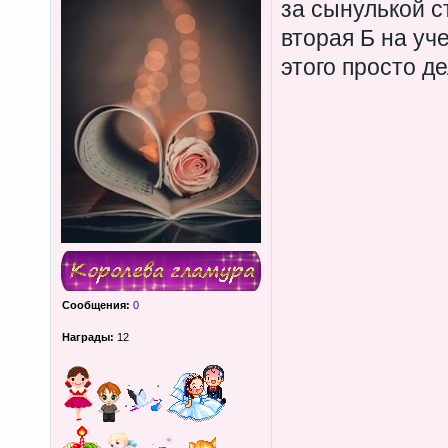
за сынулькой ст
вторая Б на уче
этого просто д
Сообщения:
0
Награды:
12