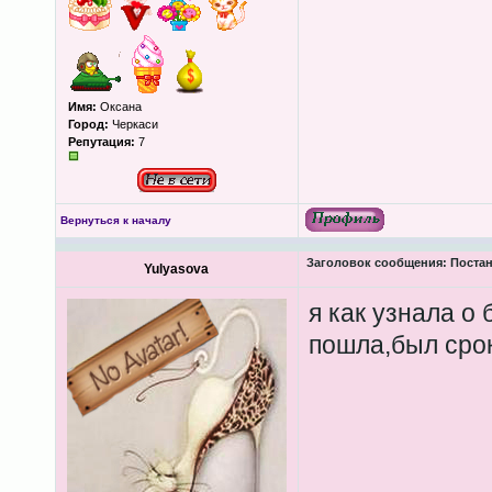
Имя:
Оксана
Город:
Черкаси
Репутация:
7
Вернуться к началу
Заголовок сообщения:
Постан
Yulyasova
я как узнала о
пошла,был срок