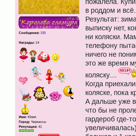
пожалела. Купи
в роддом и всё.
Результат: зим
выписку нет, ко
Сообщения:
335
ни коляски. Ма
Награды:
14
телефону пытает
ничего не пони
это же время м
коляску....
Когда приехали
коляске, пока 
А дальше уже в
что бы не прол
Имя:
Юлия
гардероб где-т
Город:
Черкассы
увеличивалась))
Репутация:
41