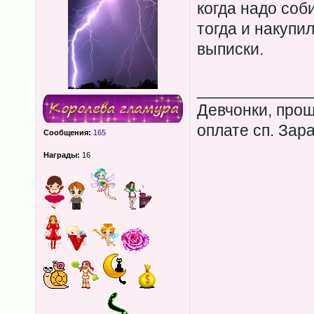
когда надо соб
тогда и накупи
выписки.
____________
Девчонки, прош
оплате сп. Зар
Сообщения:
165
Награды:
16