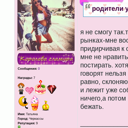
родители 
я не смогу так.
рынках-мне во
придирчивая к 
мне не нравить
постирать. хот
Сообщения:
0
говорят нельзя 
Награды:
7
равно, склоняюс
и лежит уже со
ничего,а потом 
бежать.
Имя:
Татьяна
Город:
Черкассы
____________
Репутация:
9