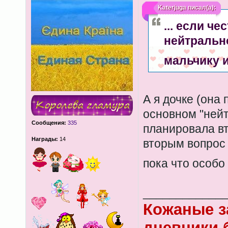
Katerjuga
писал(а):
... если че
нейтрально
мальчику 
А я дочке (она 
основном "нейт
Сообщения:
335
планировала вт
Награды:
14
вторым вопрос 
пока что особо
____________
Кожаные з
дневники 