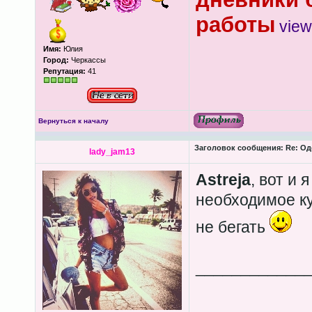
работы
view
Имя:
Юлия
Город:
Черкассы
Репутация:
41
Вернуться к началу
Заголовок сообщения:
Re: Од
lady_jam13
Astreja
, вот и
необходимое ку
не бегать
____________