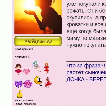
уже покупали ко
рожать. Они бе
скупились. А п
кроватки и все 
еще когда была
маму по магази
нужно покупать,
Сообщения:
0
Награды:
9
____________
Что за фраза?!
растёт сыноче
ДОЧКА - БЕРЕ
Имя:
Валентина
Город:
Черкассы