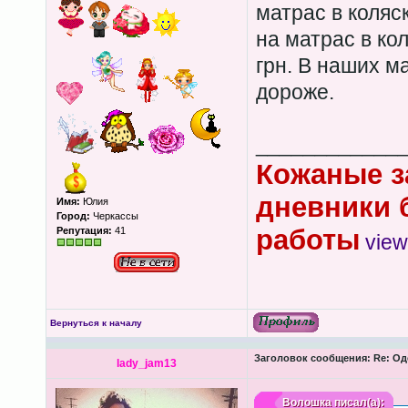
матрас в коляск
на матрас в кол
грн. В наших м
дороже.
____________
Кожаные з
дневники 
Имя:
Юлия
Город:
Черкассы
работы
Репутация:
41
view
Вернуться к началу
Заголовок сообщения:
Re: Од
lady_jam13
Волошка
писал(а):