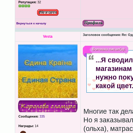
Репутация:
32
Вернуться к началу
Заголовок сообщения:
Re: Од
Vesta
Волошка
писал(а):
...Я своди
магазинам 
нужно поку
какой цвет
Многие так де
Сообщения:
335
Но я заказывал
Награды:
14
(ольха), матрас 