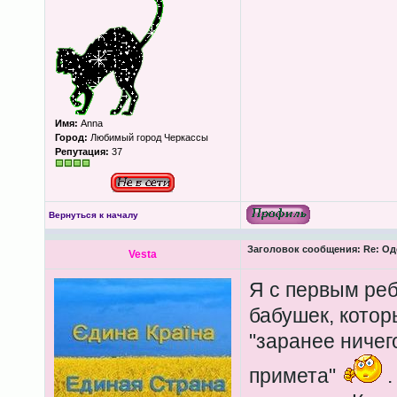
Имя:
Anna
Город:
Любимый город Черкассы
Репутация:
37
Вернуться к началу
Заголовок сообщения:
Re: Од
Vesta
Я с первым реб
бабушек, котор
"заранее ничег
примета"
.