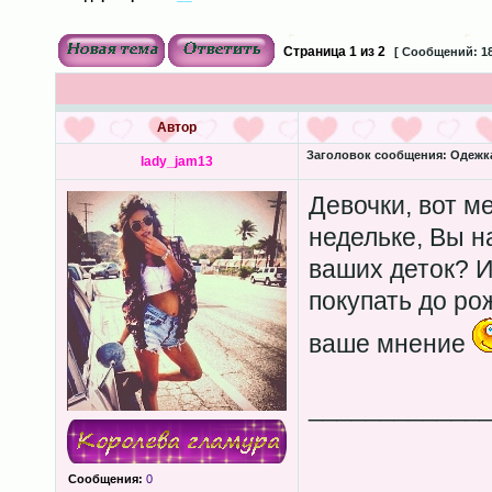
Страница
1
из
2
[ Сообщений: 18
Автор
Заголовок сообщения:
Одежка
lady_jam13
Девочки, вот м
недельке, Вы н
ваших деток? И
покупать до р
ваше мнение
____________
Сообщения:
0