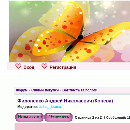
Вход
Регистрация
Форум
»
Спільні покупки
»
Вагітність та пологи
Филоненко Андрей Николаевич (Конева)
Модератор:
uaka__ksuxa
Страница
2
из
2
[ Сообщений: 11