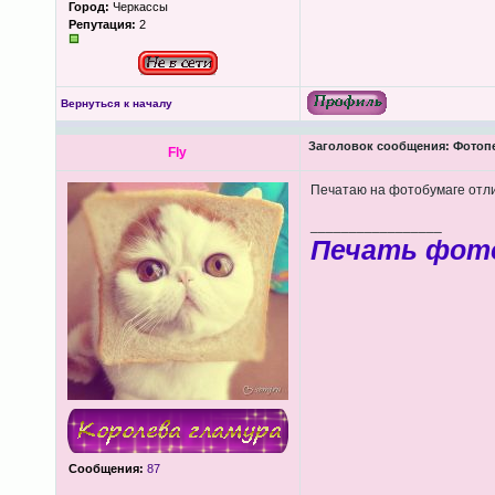
Город:
Черкассы
Репутация:
2
Вернуться к началу
Заголовок сообщения:
Фотопеч
Fly
Печатаю на фотобумаге отлич
_________________
Печать фот
Сообщения:
87