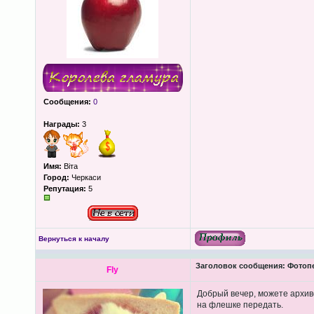
Сообщения:
0
Награды:
3
Имя:
Віта
Город:
Черкаси
Репутация:
5
Вернуться к началу
Заголовок сообщения:
Фотопеч
Fly
Добрый вечер, можете архив
на флешке передать.