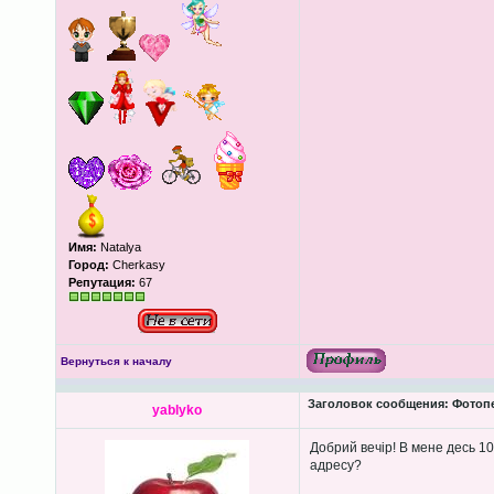
Имя:
Natalya
Город:
Cherkasy
Репутация:
67
Вернуться к началу
Заголовок сообщения:
Фотопеч
yablyko
Добрий вечір! В мене десь 10
адресу?