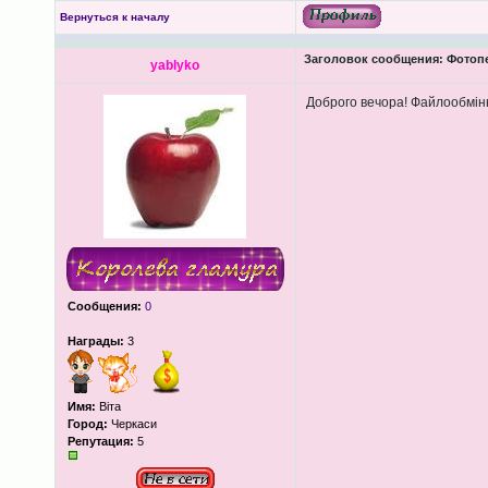
Вернуться к началу
Заголовок сообщения:
Фотопеч
yablyko
Доброго вечора! Файлообмін
Сообщения:
0
Награды:
3
Имя:
Віта
Город:
Черкаси
Репутация:
5