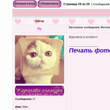
Страница
29
из
29
[ Сообщений:
Автор
Заголовок сообщения:
Фотопеч
Fly
Відповіла в особисті.
_________________
Печать фот
Сообщения:
87
Имя:
Юля