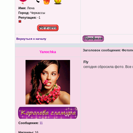
Имя:
Лена
Город:
Черкассы
Репутация:
-1
Вернуться к началу
Заголовок сообщения:
Фотопеч
Yanochka
Fly
сегодня сбросила фото. Все 
Сообщения:
11
Награды:
16