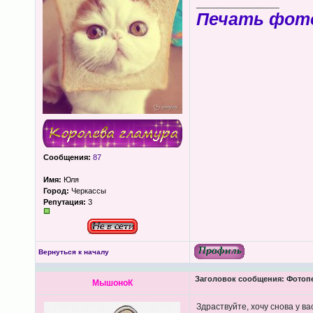
_________________
Печать фот
Сообщения:
87
Имя:
Юля
Город:
Черкассы
Репутация:
3
Вернуться к началу
Заголовок сообщения:
Фотопеч
МышоноК
Здраствуйте, хочу снова у в