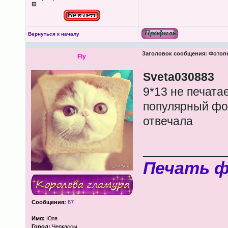
Вернуться к началу
Заголовок сообщения:
Фотопеч
Fly
Sveta030883
9*13 не печата
популярный фор
отвечала
____________
Печать 
Сообщения:
87
Имя:
Юля
Город:
Черкассы