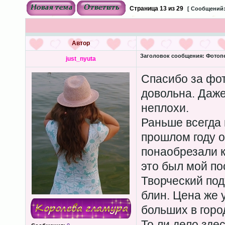
Страница
13
из
29
[ Сообщений:
Автор
Заголовок сообщения:
Фотопеч
just_nyuta
Спасибо за фо
довольна. Даж
неплохи.
Раньше всегда п
прошлом году о
понаобрезали к
это был мой по
Творческий под
блин. Цена же 
больших в горо
То ли дело здес