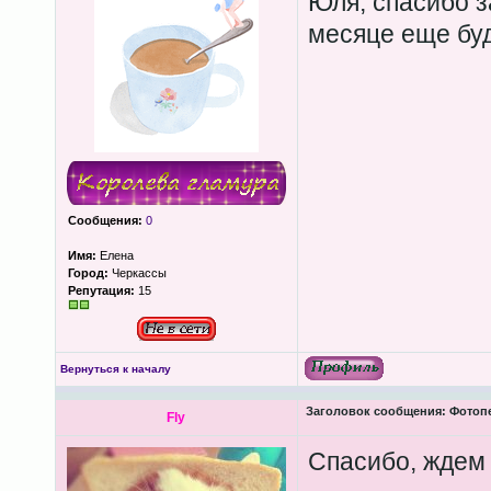
Юля, спасибо 
месяце еще бу
Сообщения:
0
Имя:
Елена
Город:
Черкассы
Репутация:
15
Вернуться к началу
Заголовок сообщения:
Фотопеч
Fly
Спасибо, ждем 