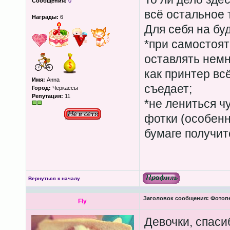
Сообщения:
0
всё остальное 
Награды:
6
Для себя на бу
*при самостоя
оставлять немн
как принтер вс
Имя:
Анна
съедает;
Город:
Черкассы
Репутация:
11
*не лениться ч
фотки (особенно
бумаге получит
Вернуться к началу
Заголовок сообщения:
Фотопеч
Fly
Девочки, спаси