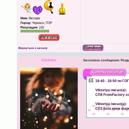
Имя:
Вікторія
Город:
Черкаси, ПЗР
Репутация:
150
Вернуться к началу
Kanfetka
Заголовок сообщения:
Розда
Kanfetka
писал(а):
18:40 - 18:50 по Г
Viktoriya писал(а):
СП8 FromFactory хо
Viktoriya писал(а):
СП3 Біла крем фар