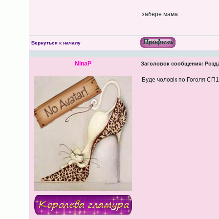
забере мама
Вернуться к началу
NinaP
Заголовок сообщения:
Розда
Буде чоловік по Гоголя СП1