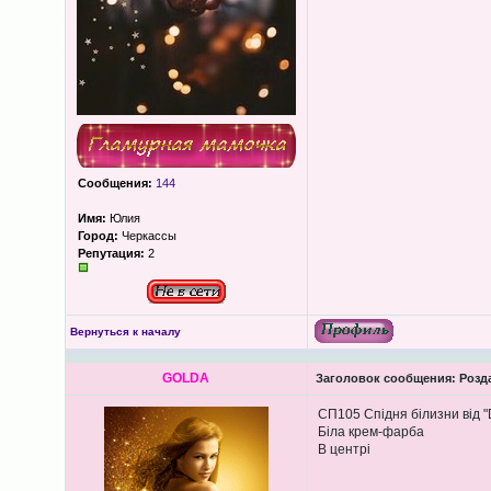
Сообщения:
144
Имя:
Юлия
Город:
Черкассы
Репутация:
2
Вернуться к началу
GOLDA
Заголовок сообщения:
Розда
СП105 Спідня білизни від "
Біла крем-фарба
В центрі