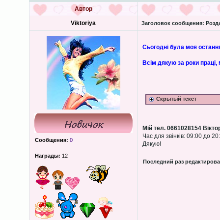
Автор
Viktoriya
Заголовок сообщения:
Розда
Сьогодні була моя остання
Всім дякую за роки праці,
Скрытый текст
Мій тел. 0661028154 Вікто
Час для звінків: 09:00 до 20
Сообщения:
0
Дякую!
Награды:
12
Последний раз редактиров