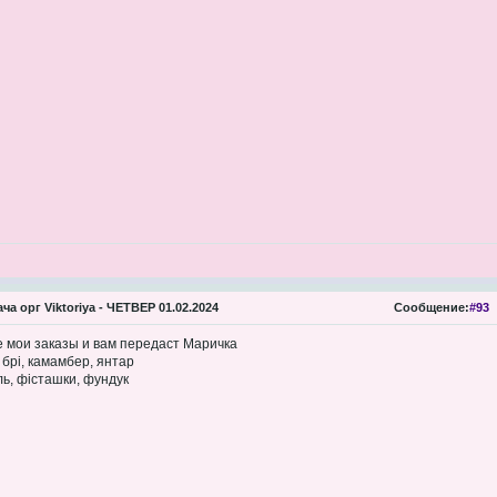
ча орг Viktoriya - ЧЕТВЕР 01.02.2024
Сообщение:
#93
е мои заказы и вам передаст Маричка
брі, камамбер, янтар
ль, фісташки, фундук