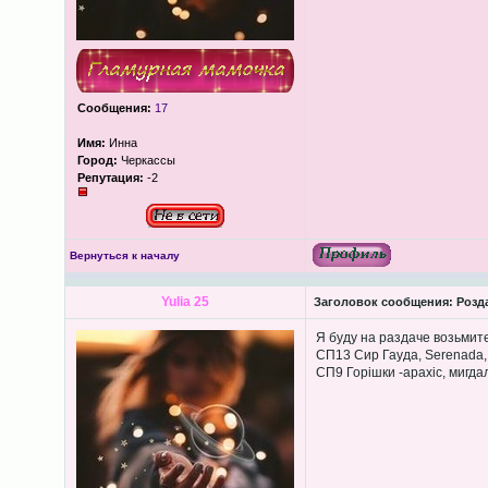
Сообщения:
17
Имя:
Инна
Город:
Черкассы
Репутация:
-2
Вернуться к началу
Yulia 25
Заголовок сообщения:
Розда
Я буду на раздаче возьмит
СП13 Сир Гауда, Serenada, 
СП9 Горішки -арахіс, мигда