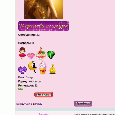
Сообщения:
22
Награды:
8
Имя:
Голда
Город:
Черкассы
Репутация:
11
Вернуться к началу
Astrea
Заголовок сообщения:
Розда