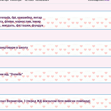
renada, брі, камамбер, янтар
а, фініки, чорнослив, інжир
с, мигдаль, фісташки, фундук
канцтовари в школу
и від "Donella"
окзал Вернигори, 3 (перед ЖД вокзалом біля вивіски ломбард)