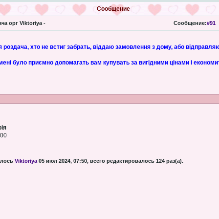
Сообщение
ча орг Viktoriya -
Сообщение:
#91
 роздача, хто не встиг забрать, віддаю замовлення з дому, або відправля
 мені було приємно допомагать вам купувать за вигідними цінами і економ
рія
:00
алось
Viktoriya
05 июл 2024, 07:50, всего редактировалось 124 раз(а).