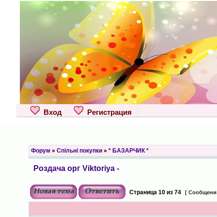
Вход
Регистрация
Форум
»
Спільні покупки
»
* БАЗАРЧИК *
Роздача орг Viktoriya -
Страница
10
из
74
[ Сообщений