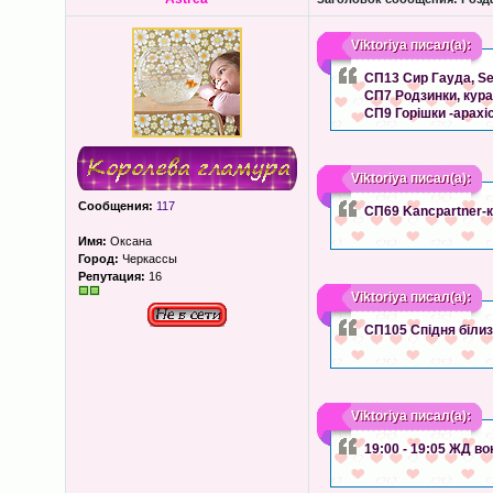
Viktoriya
писал(а):
СП13 Сир Гауда, Se
СП7 Родзинки, кураг
СП9 Горішки -арахі
Viktoriya
писал(а):
Сообщения:
117
СП69 Kancpartner-
Имя:
Оксана
Город:
Черкассы
Репутация:
16
Viktoriya
писал(а):
СП105 Спідня білизн
Viktoriya
писал(а):
19:00 - 19:05 ЖД в