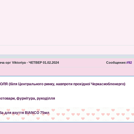
ча орг Viktoriya - ЧЕТВЕР 01.02.2024
Сообщение:
#92
ОГОЛЯ (біля Центрального ринку, навпроти прохідної Черкасиобленерго)
зтовари, фурнітура, рукоділля
ба для взуття BIANCO 75мл