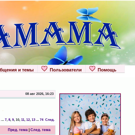
щения и темы
Пользователи
Помощь
08 авг 2026, 16:23
1
...
7
,
8
,
9
,
10
,
11
,
12
,
13
...
74
След.
Пред. тема
|
След. тема