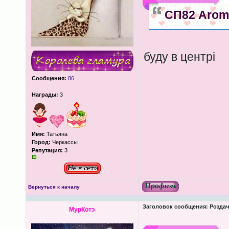
СП82 Аromis
буду в центрі
Сообщения:
86
Награды:
3
Имя:
Татьяна
Город:
Черкассы
Репутация:
3
Вернуться к началу
Заголовок сообщения:
Роздача
МурКотэ