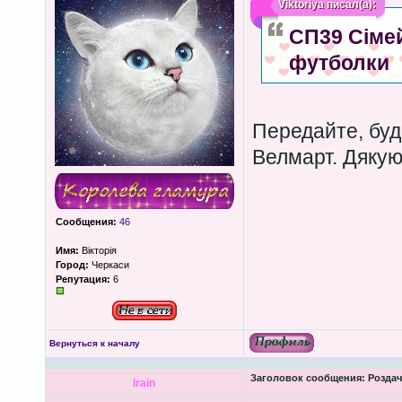
Viktoriya
писал(а):
СП39 Сімей
футболки
Передайте, буд
Велмарт. Дякую
Сообщения:
46
Имя:
Вікторія
Город:
Черкаси
Репутация:
6
Вернуться к началу
Заголовок сообщения:
Роздача
lrain