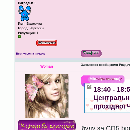
Награды:
1
Имя:
Екатерина
Город:
Черкассы
Репутация:
1
Вернуться к началу
Заголовок сообщения:
Роздача
Woman
Viktoriya
писал(а):
18:40 - 18
Центрально
прохідної 
буду за СП5 bio