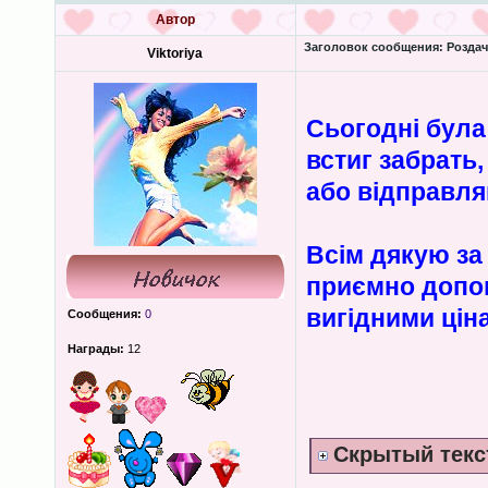
Автор
Заголовок сообщения:
Роздача
Viktoriya
Сьогодні була
встиг забрать
або відправл
Всім дякую за 
приємно допом
вигідними цін
Сообщения:
0
Награды:
12
Скрытый текс