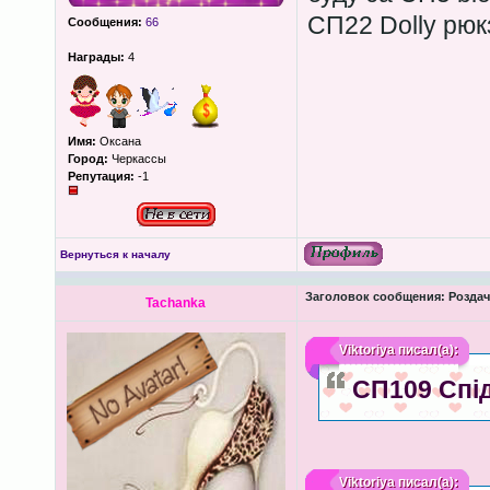
СП22 Dolly рюкз
Сообщения:
66
Награды:
4
Имя:
Оксана
Город:
Черкассы
Репутация:
-1
Вернуться к началу
Заголовок сообщения:
Роздача
Tachanka
Viktoriya
писал(а):
СП109 Спід
Viktoriya
писал(а):