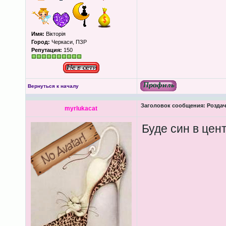
Имя:
Вікторія
Город:
Черкаси, ПЗР
Репутация:
150
Вернуться к началу
Заголовок сообщения:
Роздача
myrlukacat
Буде син в цент