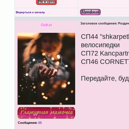
Вернуться к началу
Заголовок сообщения:
Роздача
OziKet
СП44 "shkarpet
велосипедки
СП72 Kancpartn
СП46 CORNETT 
Передайте, буд
Сообщения:
65