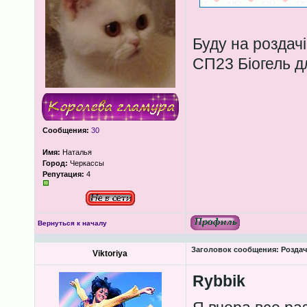
Буду на роздачі
СП23 Біогель д
Сообщения:
30
Имя:
Наталья
Город:
Черкассы
Репутация:
4
Вернуться к началу
Заголовок сообщения:
Роздача
Viktoriya
Rybbik