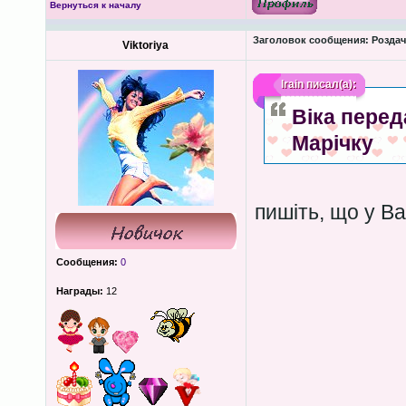
Вернуться к началу
Заголовок сообщения:
Роздача
Viktoriya
lrain
писал(а):
Віка перед
Марічку
пишіть, що у Ва
Сообщения:
0
Награды:
12