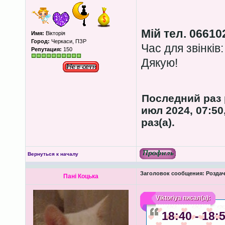
Мій тел. 06610
Имя:
Вікторія
Город:
Черкаси, ПЗР
Час для звінків:
Репутация:
150
Дякую!
Последний раз
июл 2024, 07:50
раз(а).
Вернуться к началу
Заголовок сообщения:
Роздача
Пані Коцька
Viktoriya
писал(а):
18:40 - 18: