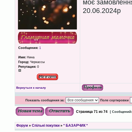
моє замовленн
20.06.2024р
Сообщения:
1
Имя:
Нина
Город:
Черкассы
Репутация:
0
Вернуться к началу
Показать сообщения за:
Поле сортировки
Страница
71
из
74
[ Сообщений:
Форум
»
Спільні покупки
»
* БАЗАРЧИК *