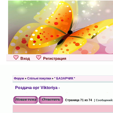
Вход
Регистрация
Форум
»
Спільні покупки
»
* БАЗАРЧИК *
Роздача орг Viktoriya -
Страница
71
из
74
[ Сообщений: