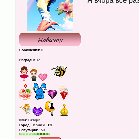
Я вчора все ра
Сообщения:
0
Награды:
12
Имя:
Вікторія
Город:
Черкаси, ПЗР
Репутация:
150