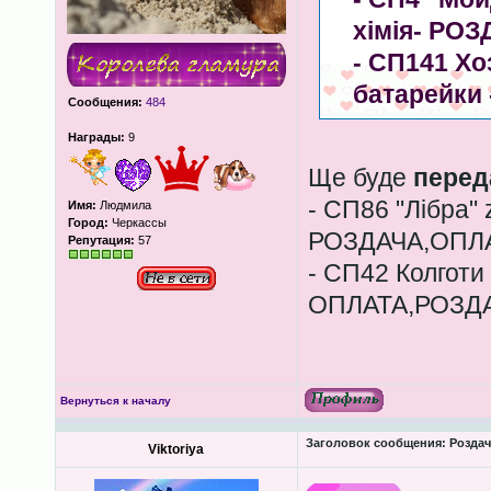
хімія- РО
- СП141 Хо
батарейки
Сообщения:
484
Награды:
9
Ще буде
перед
- СП86 "Лібра" z
Имя:
Людмила
Город:
Черкассы
РОЗДАЧА,ОПЛ
Репутация:
57
- СП42 Колготи
ОПЛАТА,РОЗД
Вернуться к началу
Заголовок сообщения:
Роздача
Viktoriya