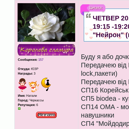
Цитата:
ЧЕТВЕР 20.
19:15 -19:
"Нейрон" 
Буду я або дочк
Сообщения:
157
Передачею від 
Откуда:
ЮЗР
lock,пакети)
Награды:
3
Передачею від 
СП16 Корейська
Имя:
Натали
СП5 biodea - к
Город:
Черкассы
Репутация:
6
СП14 ОМА - моб
навушники
СП4 "Мойдодир" 