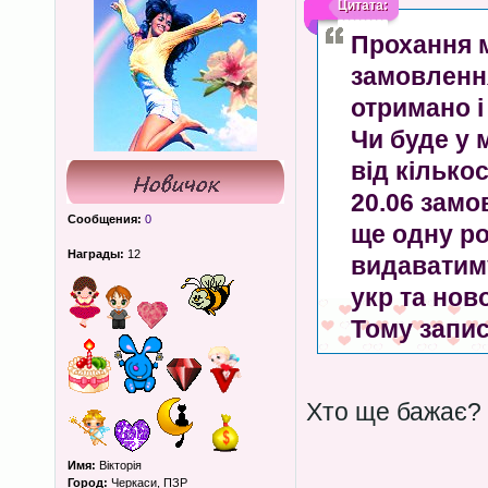
Цитата:
Прохання 
замовлення
отримано і
Чи буде у 
від кілько
20.06 зам
Сообщения:
0
ще одну ро
Награды:
12
видаватиму
укр та но
Тому запис
Хто ще бажає?
Имя:
Вікторія
Город:
Черкаси, ПЗР