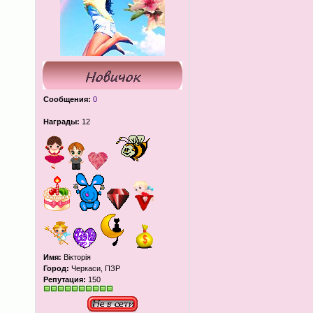
Сообщения:
0
Награды:
12
Имя:
Вікторія
Город:
Черкаси, ПЗР
Репутация:
150