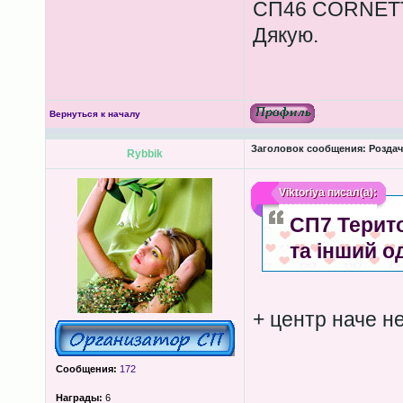
СП46 CORNETT 
Дякую.
Вернуться к началу
Заголовок сообщения:
Роздача
Rybbik
Viktoriya
писал(а):
СП7 Терито
та інший о
+ центр наче н
Сообщения:
172
Награды:
6