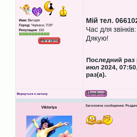
Мій тел. 06610
Имя:
Вікторія
Город:
Черкаси, ПЗР
Час для звінків:
Репутация:
150
Дякую!
Последний раз
июл 2024, 07:50
раз(а).
Вернуться к началу
Заголовок сообщения:
Роздача
Viktoriya