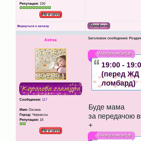
Репутация:
150
Вернуться к началу
Заголовок сообщения:
Роздача
Astrea
Viktoriya
писал(а):
19:00 - 19
(перед ЖД 
ломбард)
Сообщения:
117
Буде мама
Имя:
Оксана
за передачою в
Город:
Черкассы
Репутация:
16
+
Viktoriya
писал(а):