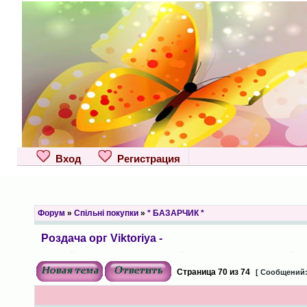
Вход
Регистрация
Форум
»
Спільні покупки
»
* БАЗАРЧИК *
Роздача орг Viktoriya -
Страница
70
из
74
[ Сообщений: