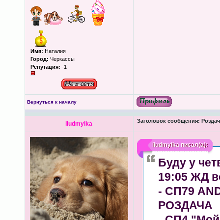
Имя:
Наталия
Город:
Черкассы
Репутация:
-1
Вернуться к началу
Заголовок сообщения:
Роздача
liudmylka
liudmylka
писал(а):
Буду у четв
19:05 ЖД в
- СП79 AN
РОЗДАЧА
- СП4 "Мой