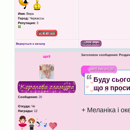
Имя:
Вера
Город:
Черкассы
Репутация:
3
Вернуться к началу
Заголовок сообщения:
Роздача
april
april
писал(а):
Буду сьогод
що я прос
Сообщения:
26
Откуда:
Че
+ Меланіка і ок
Награды:
12
____________