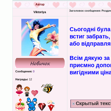
Автор
Заголовок сообщения:
Роздача
Viktoriya
Сьогодні була
встиг забрать
або відправл
Всім дякую за 
приємно допом
вигідними цін
Сообщения:
0
Награды:
12
Скрытый текс