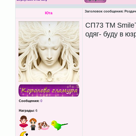
Заголовок сообщения:
Роздача
Юта
СП73 ТМ SmileT
одяг- буду в юз
Сообщения:
0
Награды:
6