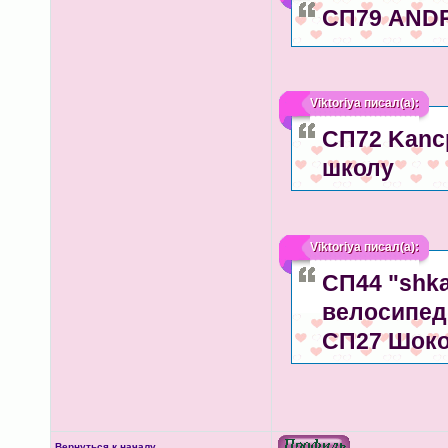
СП79 ANDR
Viktoriya
писал(а):
СП72 Kancp
школу
Viktoriya
писал(а):
СП44 "shka
велосипед
СП27 Шоко
Вернуться к началу