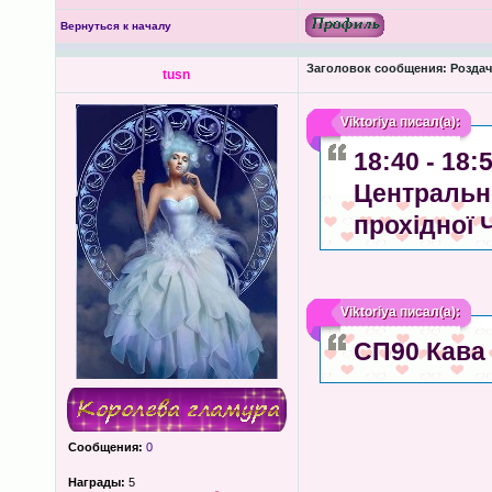
Вернуться к началу
Заголовок сообщения:
Роздача
tusn
Viktoriya
писал(а):
18:40 - 18
Центрально
прохідної 
Viktoriya
писал(а):
СП90 Кава
Сообщения:
0
Награды:
5