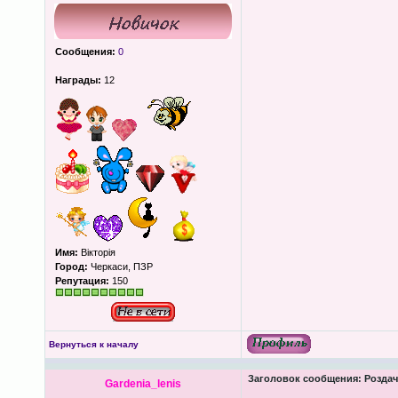
Сообщения:
0
Награды:
12
Имя:
Вікторія
Город:
Черкаси, ПЗР
Репутация:
150
Вернуться к началу
Заголовок сообщения:
Роздача
Gardenia_lenis