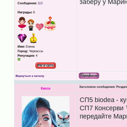
заберу у Мари
Сообщения:
113
Награды:
6
Имя:
Елена
Город:
Черкассы
Репутация:
4
Вернуться к началу
Заголовок сообщения:
Роздача
Кинза
СП5 biodea - к
СП7 Консерви
передайте Мар