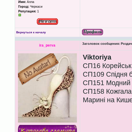
Имя:
Алла
Город:
Черкаси
Репутация:
1
Вернуться к началу
Заголовок сообщения:
Роздача
ira_perva
Viktoriya
СП16 Корейська
СП109 Спідня бі
СП151 Модний о
СП158 Кожгал
Марині на Кише