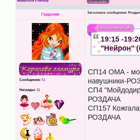
Вернуться к началу
Заголовок сообщения:
Роздача
Гардения
Viktoriya
писал(а):
19:15 -19:
"Нейрон" 
СП14 ОМА - моб
навушники-РО
Сообщения:
51
СП4 "Мойдодир" 
Награды:
11
РОЗДАЧА
СП157 Кожгала
РОЗДАЧА