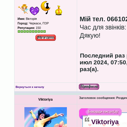
Мій тел. 06610
Имя:
Вікторія
Город:
Черкаси, ПЗР
Час для звінків:
Репутация:
150
Дякую!
Последний раз
июл 2024, 07:50
раз(а).
Вернуться к началу
Заголовок сообщения:
Роздача
Viktoriya
Бакарди
писал(а):
Viktoriya