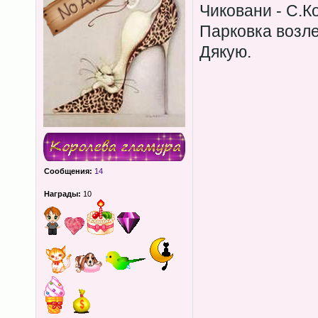
Чиковани - С.К
Парковка возл
Дякую.
Сообщения:
14
Награды:
10