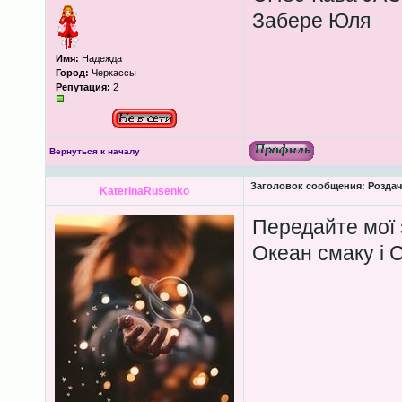
Забере Юля
Имя:
Надежда
Город:
Черкассы
Репутация:
2
Вернуться к началу
Заголовок сообщения:
Роздача
KaterinaRusenko
Передайте мої 
Океан смаку і 