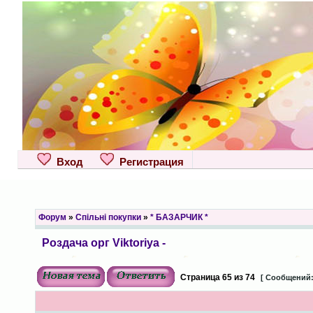
Вход
Регистрация
Форум
»
Спільні покупки
»
* БАЗАРЧИК *
Роздача орг Viktoriya -
Страница
65
из
74
[ Сообщений: