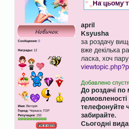
На цьому т
april
Ksyusha
за роздачу вище
Сообщения:
0
вже декілька ра
Награды:
12
ласка, хоч пар
viewtopic.php
Добавлено спустя
До роздачі по
домовленості 
телефонуйте ч
Имя:
Вікторія
Город:
Черкаси, ПЗР
забирайте.
Репутация:
150
Сьогодні вида