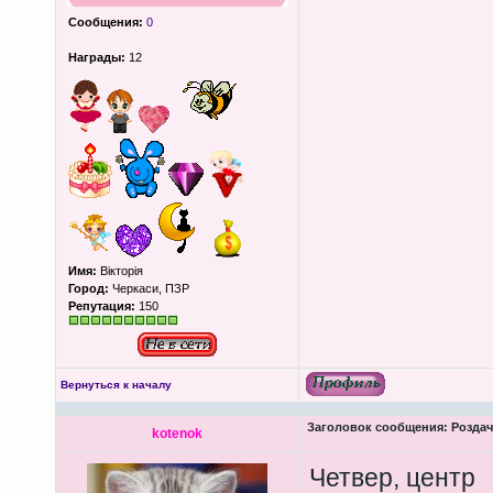
Сообщения:
0
Награды:
12
Имя:
Вікторія
Город:
Черкаси, ПЗР
Репутация:
150
Вернуться к началу
Заголовок сообщения:
Роздача
kotenok
Четвер, центр