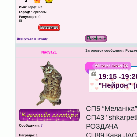
Имя:
Гардения
Город:
Черкассы
Репутация:
0
Вернуться к началу
Заголовок сообщения:
Роздача
Nadya21
Viktoriya
писал(а):
19:15 -19:
"Нейрон" 
СП5 “Меланіка”
СП43 "shkarpet
РОЗДАЧА
Сообщения:
7
СП89 Кава JAC
Награды:
1