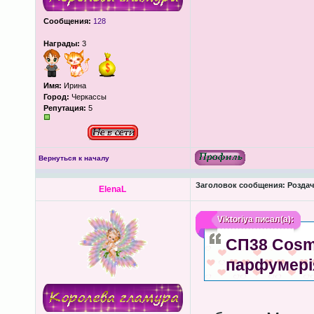
Сообщения:
128
Награды:
3
Имя:
Ирина
Город:
Черкассы
Репутация:
5
Вернуться к началу
Заголовок сообщения:
Роздача
ElenaL
Viktoriya
писал(а):
СП38 Cosme
парфумері