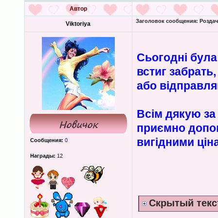
Автор
Заголовок сообщения:
Роздача
Viktoriya
Сьогодні була
встиг забрать
або відправл
Всім дякую за 
приємно допом
вигідними цін
Сообщения:
0
Награды:
12
Скрытый текс