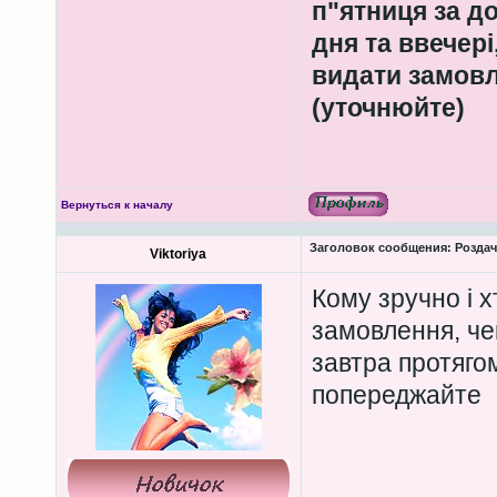
п"ятниця за д
дня та ввечері
видати замовл
(уточнюйте)
Вернуться к началу
Заголовок сообщения:
Роздача
Viktoriya
Кому зручно і х
замовлення, чек
завтра протягом
попереджайте