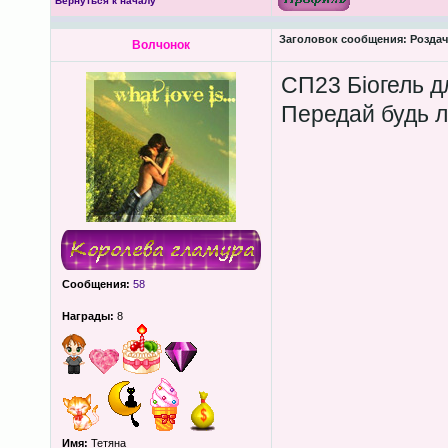
Вернуться к началу
Заголовок сообщения:
Роздача
Волчонок
СП23 Біогель д
Передай будь л
Сообщения:
58
Награды:
8
Имя:
Тетяна