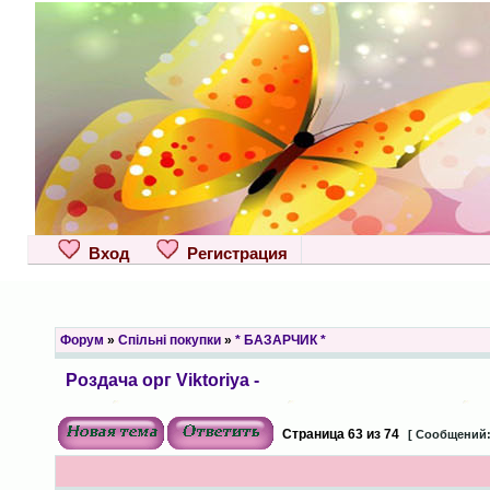
Вход
Регистрация
Форум
»
Спільні покупки
»
* БАЗАРЧИК *
Роздача орг Viktoriya -
Страница
63
из
74
[ Сообщений: