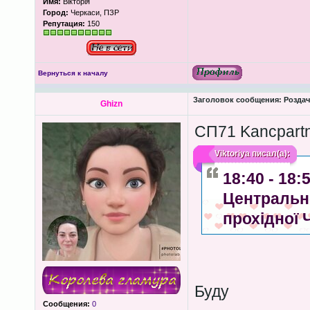
Имя:
Вікторія
Город:
Черкаси, ПЗР
Репутация:
150
Вернуться к началу
Заголовок сообщения:
Роздача
Ghizn
СП71 Kancpartn
Viktoriya
писал(а):
18:40 - 18
Центрально
прохідної 
Буду
Сообщения:
0