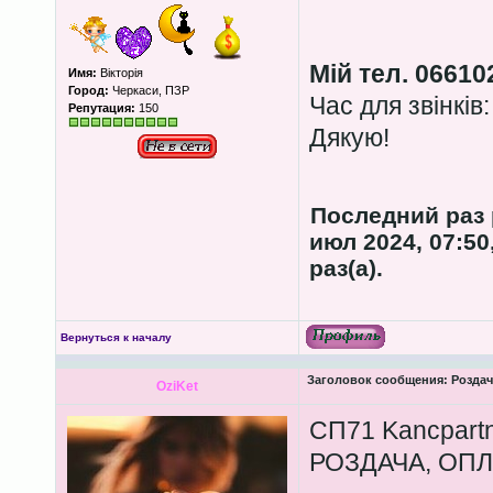
Мій тел. 06610
Имя:
Вікторія
Город:
Черкаси, ПЗР
Час для звінків:
Репутация:
150
Дякую!
Последний раз
июл 2024, 07:50
раз(а).
Вернуться к началу
Заголовок сообщения:
Роздача
OziKet
СП71 Kancpartn
РОЗДАЧА, ОПЛ