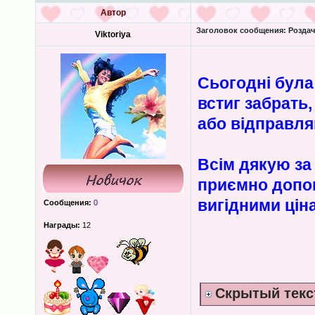
Автор
Заголовок сообщения:
Роздача
Viktoriya
Сьогодні була
встиг забрать
або відправл
Всім дякую за 
приємно допом
вигідними цін
Сообщения:
0
Награды:
12
Скрытый текс