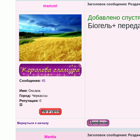
Заголовок сообщения:
Роздача
mamzel
Добавлено спустя
Біогель+ переда
Сообщения:
45
Имя:
Оксана
Город:
Черкассы
Репутация:
0
Вернуться к началу
Заголовок сообщения:
Роздача
Manita