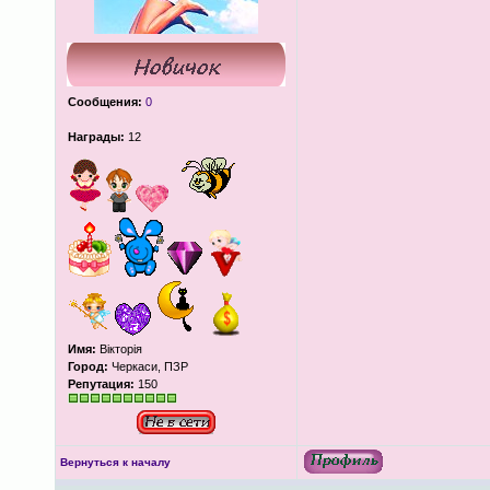
Сообщения:
0
Награды:
12
Имя:
Вікторія
Город:
Черкаси, ПЗР
Репутация:
150
Вернуться к началу