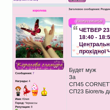
Заголовок сообщения:
Роздача
королева
Viktoriya
писал(а):
ЧЕТВЕР 23.
18:40 - 18
Центрально
прохідної 
Будет муж
Сообщения:
7
За
Награды:
4
СП45 CORNETT н
СП23 Біогель д
Имя:
Юлия
Город:
Черкассы
Репутация:
8