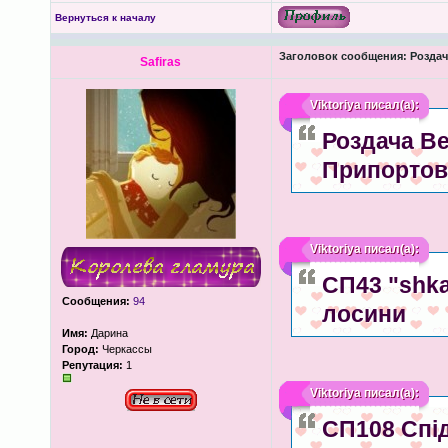
Вернуться к началу
Заголовок сообщения:
Роздача
Safiras
Viktoriya
писал(а):
Роздача Ве
Припортова
Viktoriya
писал(а):
СП43 "shka
Сообщения:
94
лосини
Имя:
Дарина
Город:
Черкассы
Репутация:
1
Viktoriya
писал(а):
СП108 Спід