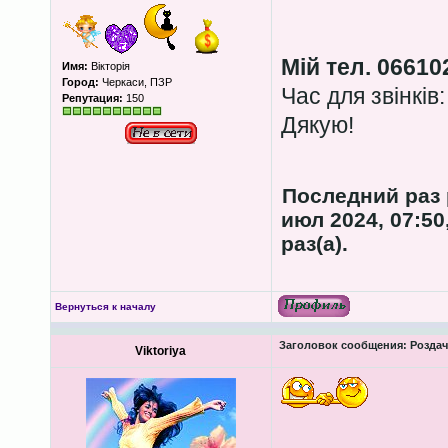
Мій тел. 06610
Имя:
Вікторія
Город:
Черкаси, ПЗР
Час для звінків:
Репутация:
150
Дякую!
Последний раз
июл 2024, 07:50
раз(а).
Вернуться к началу
Заголовок сообщения:
Роздача
Viktoriya