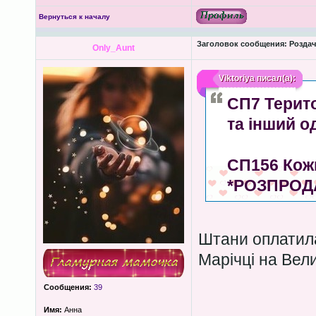
Вернуться к началу
Заголовок сообщения:
Роздача
Only_Aunt
Viktoriya
писал(а):
СП7 Терито
та інший о
СП156 Кож
*РОЗПРОД
Штани оплатила
Марічці на Вел
Сообщения:
39
Имя:
Анна