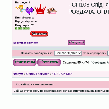
Награды:
9
- СП108 Спідня 
РОЗДАЧА, ОПЛ
Имя:
Людмила
Город:
Черкассы
Репутация:
57
Вернуться к началу
Показать сообщения за:
Поле сортировки
Страница
55
из
74
[ Сообщений:
Форум
»
Спільні покупки
»
* БАЗАРЧИК *
Кто сейчас на конференции
Сейчас этот форум просматривают: нет зарегистрированных пользова