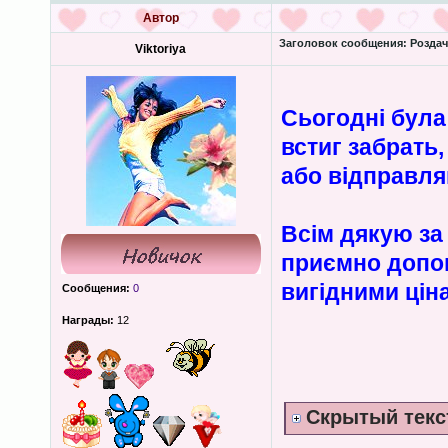
Автор
Заголовок сообщения:
Роздача
Viktoriya
Сьогодні була
встиг забрать
або відправл
Всім дякую за 
приємно допом
вигідними цін
Сообщения:
0
Награды:
12
Скрытый текс