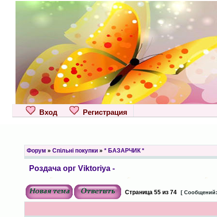
Вход
Регистрация
Форум
»
Спільні покупки
»
* БАЗАРЧИК *
Роздача орг Viktoriya -
Страница
55
из
74
[ Сообщений: