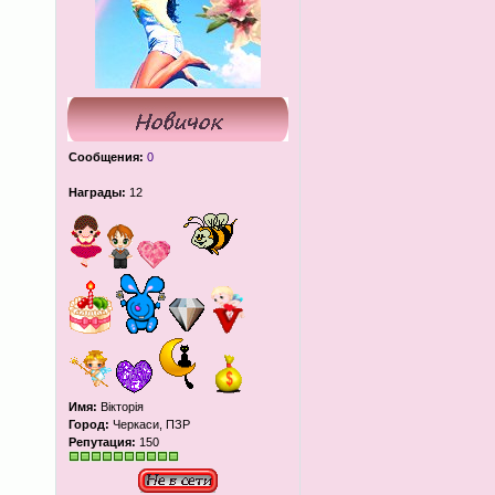
Сообщения:
0
Награды:
12
Имя:
Вікторія
Город:
Черкаси, ПЗР
Репутация:
150