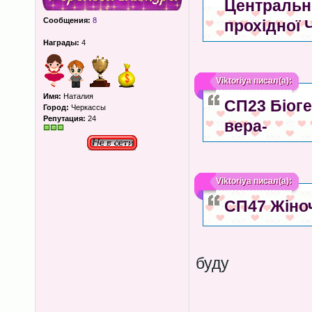
Центрально
Сообщения:
8
прохідної 
Награды:
4
Viktoriya
писал(а):
Имя:
Наталия
СП23 Біоге
Город:
Черкассы
Репутация:
24
вера-
Viktoriya
писал(а):
СП47 Жіноч
буду