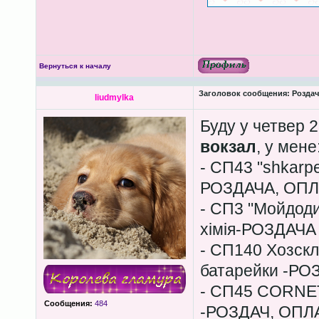
Вернуться к началу
Заголовок сообщения:
Роздача
liudmylka
Буду у четвер 2
вокзал
, у мене
- СП43 "shkarp
РОЗДАЧА, ОПЛ
- СП3 "Мойдодир
хімія-РОЗДАЧА
- СП140 Хозскл
батарейки -РО
- СП45 CORNETT
Сообщения:
484
-РОЗДАЧ, ОПЛ