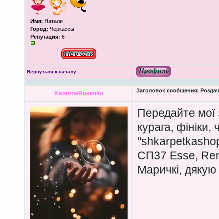
Имя:
Натали
Город:
Черкассы
Репутация:
6
Вернуться к началу
Заголовок сообщения:
Роздача
KaterinaRusenko
Передайте мої
курага, фініки,
"shkarpetkasho
СП37 Esse, Ren
Маричкі, дякую