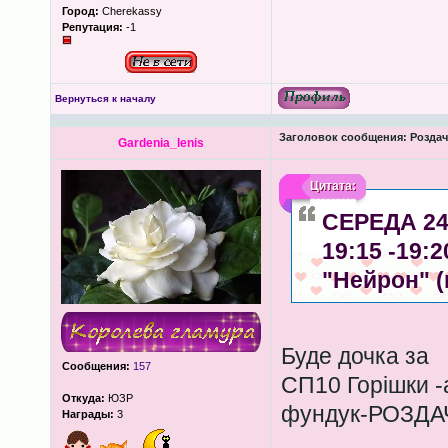
Город:
Cherekassy
Репутация:
-1
Вернуться к началу
Заголовок сообщения:
Роздача
Gardenia_lenis
Цитата:
СЕРЕДА 24
19:15 -19:
"Нейрон" 
Буде дочка за
Сообщения:
157
СП10 Горішки -
Откуда:
ЮЗР
фундук-РОЗДА
Награды:
3