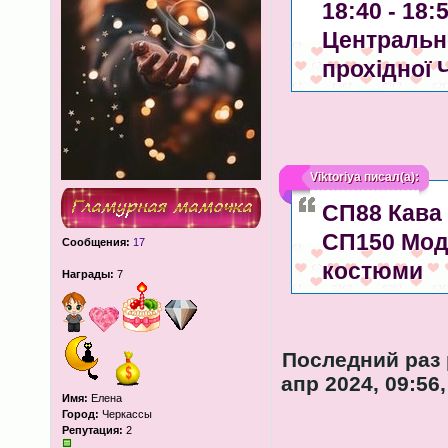
18:40 - 18
Центрально
прохідної 
Viktoriya
писал(а):
СП88 Кава
СП150 Модн
Сообщения:
17
костюми
Награды:
7
Последний раз
апр 2024, 09:56
Имя:
Елена
Город:
Черкассы
Репутация:
2