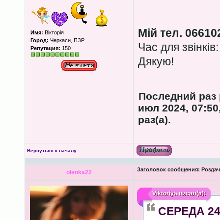
Мій тел. 06610
Имя:
Вікторія
Город:
Черкаси, ПЗР
Час для звінків:
Репутация:
150
Дякую!
Последний раз
июл 2024, 07:50
раз(а).
Вернуться к началу
Заголовок сообщения:
Роздача
olenka22
Viktoriya
писал(а):
СЕРЕДА 24