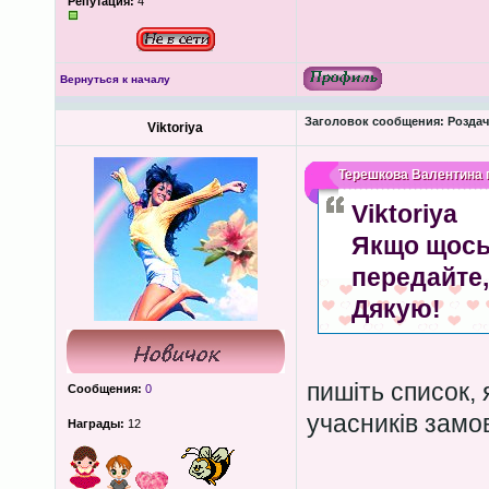
Репутация:
4
Вернуться к началу
Заголовок сообщения:
Роздача
Viktoriya
Терешкова Валентина
п
Viktoriya
Якщо щось 
передайте,
Дякую!
пишіть список, 
Сообщения:
0
учасників замо
Награды:
12