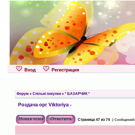
Вход
Регистрация
Форум
»
Спільні покупки
»
* БАЗАРЧИК *
Роздача орг Viktoriya -
Страница
47
из
74
[ Сообщений: