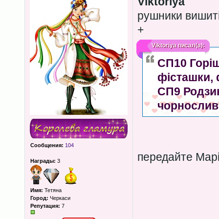
Viktoriya
рушники вишиті
+
Viktoriya
писал(а):
СП10 Горіш
фісташки,
СП9 Родзин
чорнослив
Сообщения:
104
передайте Марі
Награды:
3
Имя:
Тетяна
Город:
Черкаси
Репутация:
7