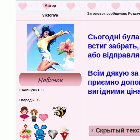
Автор
Заголовок сообщения:
Роздача
Viktoriya
Сьогодні була
встиг забрать
або відправл
Всім дякую за 
приємно допом
вигідними цін
Сообщения:
0
Награды:
12
Скрытый текс