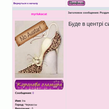
Вернуться к началу
Заголовок сообщения:
Роздача
myrlukacat
Буде в центрі с
Сообщения:
0
Имя:
Ira
Город:
Черкассы
Репутация:
-3