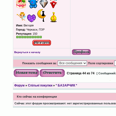
Имя:
Вікторія
Город:
Черкаси, ПЗР
Репутация:
150
Вернуться к началу
Показать сообщения за:
Поле сортировки
Страница
44
из
74
[ Сообщений:
Форум
»
Спільні покупки
»
* БАЗАРЧИК *
Кто сейчас на конференции
Сейчас этот форум просматривают: нет зарегистрированных пользова