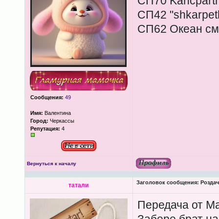
СП70 Kancpartn
СП42 "shkarpet
СП62 Океан см
Сообщения:
49
Имя:
Валентина
Город:
Черкассы
Репутация:
4
Вернуться к началу
Заголовок сообщения:
Роздача
татали
Передача от Мар