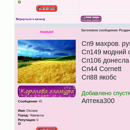
Вернуться к началу
Заголовок сообщения:
Роздача
mamzel
Сп9 махров. р
Сп149 модний о
Сп106 донесла
Сп44 Cornett
Сп88 якобс
Добавлено спустя
Аптека300
Сообщения:
45
Имя:
Оксана
Город:
Черкассы
Репутация:
0