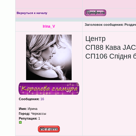
Вернуться к началу
Заголовок сообщения:
Роздача
Irina_V
Центр
СП88 Кава JAC
СП106 Спідня бі
Сообщения:
16
Имя:
Ирина
Город:
Черкассы
Репутация:
1