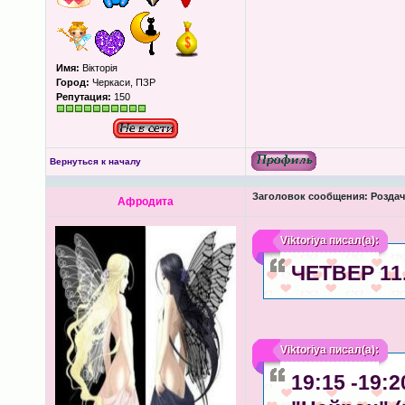
Имя:
Вікторія
Город:
Черкаси, ПЗР
Репутация:
150
Вернуться к началу
Заголовок сообщения:
Роздача
Афродита
Viktoriya
писал(а):
ЧЕТВЕР 11.
Viktoriya
писал(а):
19:15 -19: