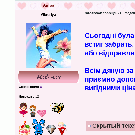
Автор
Заголовок сообщения:
Роздача
Viktoriya
Сьогодні була
встиг забрать
або відправл
Всім дякую за 
приємно допом
вигідними цін
Сообщения:
0
Награды:
12
Скрытый текс