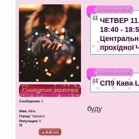
Viktoriya
писал(а):
ЧЕТВЕР 11.
18:40 - 18
Центрально
прохідної 
Viktoriya
писал(а):
СП9 Кава 
Сообщения:
3
буду
Имя:
Аlina
Город:
Черкаси
Репутация:
0