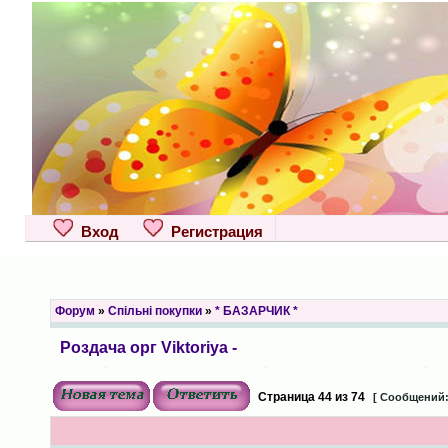
Вход
Регистрация
Форум
»
Спільні покупки
»
* БАЗАРЧИК *
Роздача орг Viktoriya -
Страница
44
из
74
[ Сообщений: