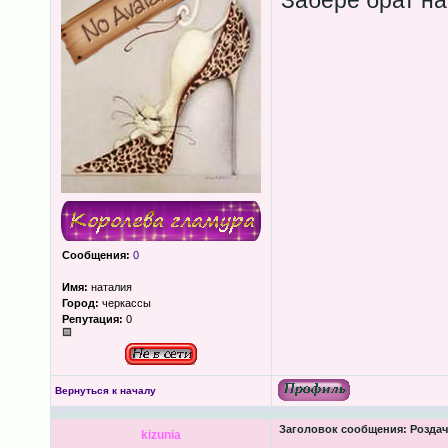
Забере брат на
Сообщения:
0
Имя:
наталия
Город:
черкассы
Репутация:
0
Вернуться к началу
Заголовок сообщения:
Роздача
kizunia