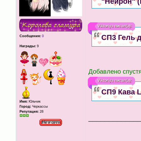
"Нейрон" 
Viktoriya
писал(а):
СП3 Гель д
Сообщения:
0
Награды:
9
Добавлено спустя
Viktoriya
писал(а):
СП9 Кава 
Имя:
Юльчик
Город:
Черкассы
Репутация:
28
____________