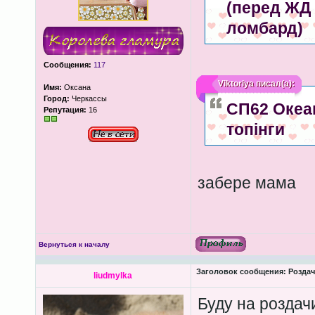
(перед ЖД 
ломбард)
Сообщения:
117
Viktoriya
писал(а):
Имя:
Оксана
Город:
Черкассы
СП62 Океан
Репутация:
16
топінги
забере мама
Вернуться к началу
Заголовок сообщения:
Роздача
liudmylka
Буду на роздачи