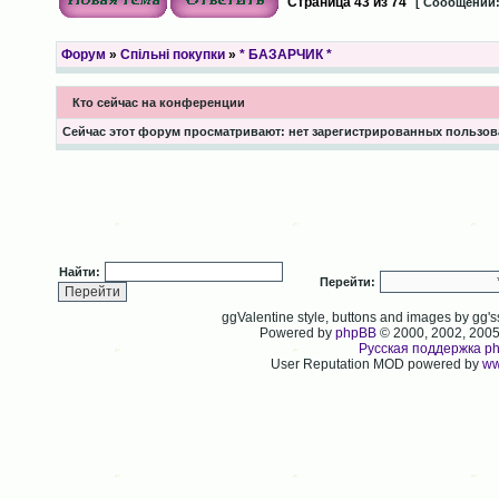
Страница
43
из
74
[ Сообщений:
Форум
»
Спільні покупки
»
* БАЗАРЧИК *
Кто сейчас на конференции
Сейчас этот форум просматривают: нет зарегистрированных пользова
Найти:
Перейти:
ggValentine style, buttons and images by gg
Powered by
phpBB
© 2000, 2002, 200
Русская поддержка p
User Reputation MOD powered by
ww