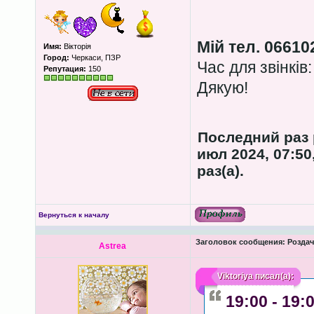
Мій тел. 06610
Имя:
Вікторія
Город:
Черкаси, ПЗР
Час для звінків:
Репутация:
150
Дякую!
Последний раз
июл 2024, 07:50
раз(а).
Вернуться к началу
Заголовок сообщения:
Роздача
Astrea
Viktoriya
писал(а):
19:00 - 19