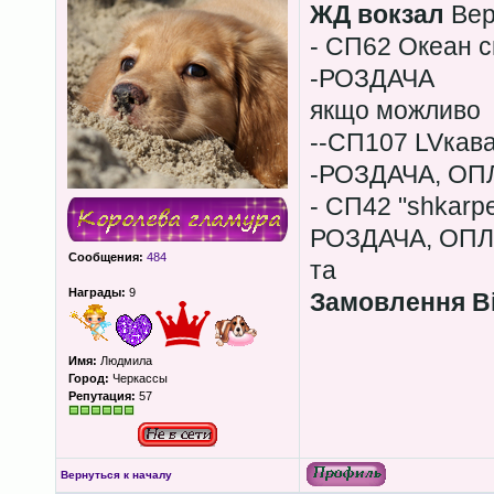
ЖД вокзал
Верн
- СП62 Океан см
-РОЗДАЧА
якщо можливо
--СП107 LVкава
-РОЗДАЧА, ОП
- СП42 "shkarp
РОЗДАЧА, ОПЛ
Сообщения:
484
та
Награды:
9
Замовлення Ві
Имя:
Людмила
Город:
Черкассы
Репутация:
57
Вернуться к началу