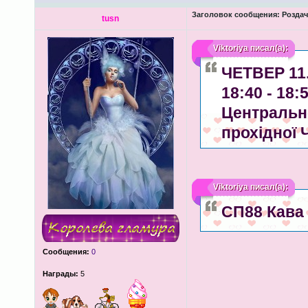
Заголовок сообщения:
Роздача
tusn
Viktoriya
писал(а):
ЧЕТВЕР 11.
18:40 - 18
Центрально
прохідної 
Viktoriya
писал(а):
СП88 Кава
Сообщения:
0
Награды:
5