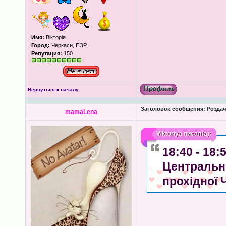
Имя:
Вікторія
Город:
Черкаси, ПЗР
Репутация:
150
Вернуться к началу
Заголовок сообщения:
Роздача
mamaLena
Viktoriya
писал(а):
18:40 - 18
Центрально
прохідної 