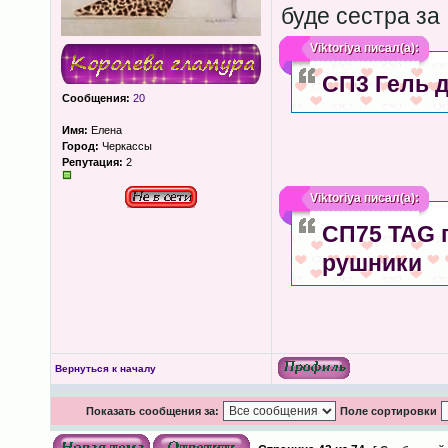
буде сестра за
Viktoriya
писал(а):
СП3 Гель д
Сообщения:
20
Имя:
Елена
Город:
Черкассы
Репутация:
2
Viktoriya
писал(а):
СП75 TAG п
рушники
Вернуться к началу
Показать сообщения за:
Поле сортировки