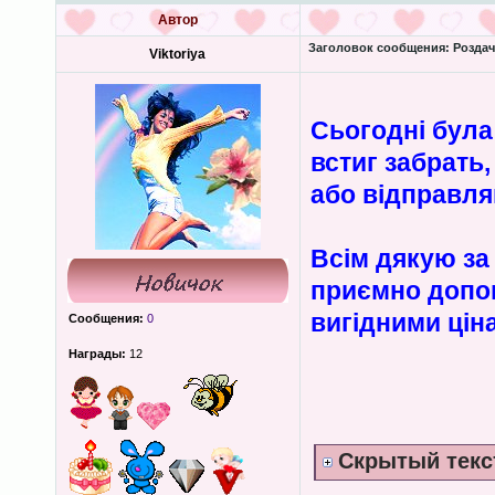
Автор
Заголовок сообщения:
Роздача
Viktoriya
Сьогодні була
встиг забрать
або відправл
Всім дякую за 
приємно допом
вигідними цін
Сообщения:
0
Награды:
12
Скрытый текс