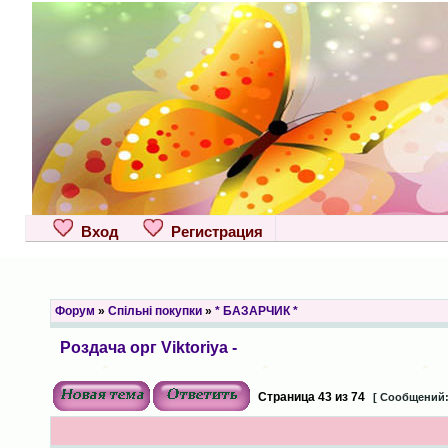
Вход
Регистрация
Форум
»
Спільні покупки
»
* БАЗАРЧИК *
Роздача орг Viktoriya -
Страница
43
из
74
[ Сообщений: