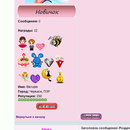
Сообщения:
0
Награды:
12
Имя:
Вікторія
Город:
Черкаси, ПЗР
Репутация:
150
Вернуться к началу
Заголовок сообщения:
Роздача
Slivka