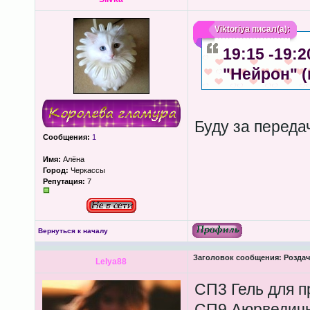
Viktoriya
писал(а):
19:15 -19:
"Нейрон" 
Буду за переда
Сообщения:
1
Имя:
Алёна
Город:
Черкассы
Репутация:
7
Вернуться к началу
Заголовок сообщения:
Роздача
Lelya88
СП3 Гель для п
СП9 Аюрведичн