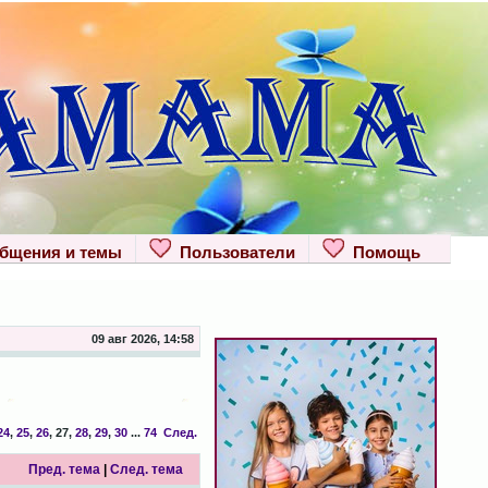
щения и темы
Пользователи
Помощь
09 авг 2026, 14:58
24
,
25
,
26
,
27
,
28
,
29
,
30
...
74
След.
Пред. тема
|
След. тема