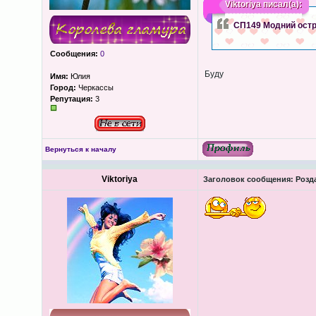
Viktoriya
писал(а):
СП149 Модний острі
Сообщения:
0
Буду
Имя:
Юлия
Город:
Черкассы
Репутация:
3
Вернуться к началу
Viktoriya
Заголовок сообщения:
Розда