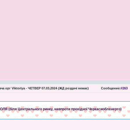
ча орг Viktoriya - ЧЕТВЕР 07.03.2024 (ЖД роздачі немає)
Сообщение:
#263
ОГОЛЯ (біля Центрального ринку, навпроти прохідної Черкасиобленерго)