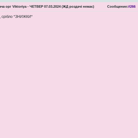
ча орг Viktoriya - ЧЕТВЕР 07.03.2024 (ЖД роздачі немає)
Сообщение:
#266
, срібло *ЗНИЖКИ*