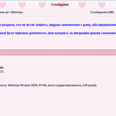
Сообщение
ча орг Viktoriya -
Сообщение:
#261
 роздача, хто не встиг забрать, віддаю замовлення з дому, або відправля
 мені було приємно допомагать вам купувать за вигідними цінами і економ
рія
:00
алось
Viktoriya
05 июл 2024, 07:50, всего редактировалось 124 раз(а).