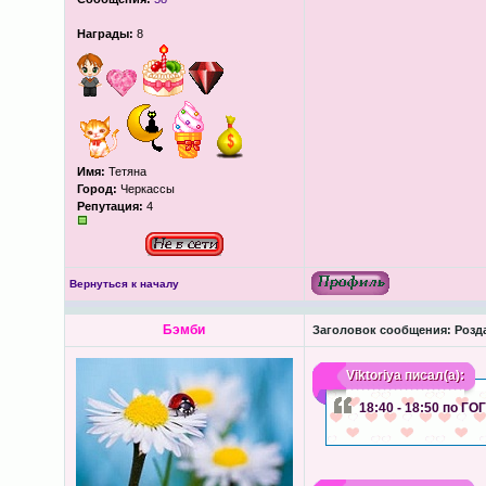
Награды:
8
Имя:
Тетяна
Город:
Черкассы
Репутация:
4
Вернуться к началу
Бэмби
Заголовок сообщения:
Розда
Viktoriya
писал(а):
18:40 - 18:50 по Г