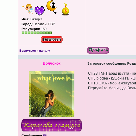
Имя:
Вікторія
Город:
Черкаси, ПЗР
Репутация:
150
Вернуться к началу
Волчонок
Заголовок сообщения:
Розда
СП23 ТМ«Парад взуття» кро
СП3 biodea - кушони та інш
СП13 ОМА - моб. аксесуари,
Передайте Марічці до Вел
Сообщения:
58