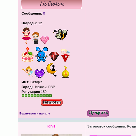
Сообщения:
0
Награды:
12
Имя:
Вікторія
Город:
Черкаси, ПЗР
Репутация:
150
Вернуться к началу
ignis
Заголовок сообщения:
Розда