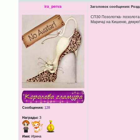
ira_perva
Заголовок сообщения:
Розда
СП30 Позолотка- позолота
Маричці на Кишеню, дякую!
Сообщения:
128
Награды:
3
Имя:
Ирина