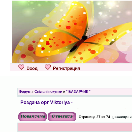
Вход
Регистрация
Форум
»
Спільні покупки
»
* БАЗАРЧИК *
Роздача орг Viktoriya -
Страница
27
из
74
[ Сообщений