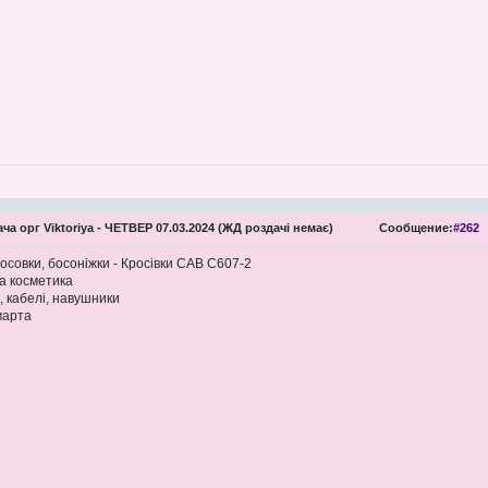
ча орг Viktoriya - ЧЕТВЕР 07.03.2024 (ЖД роздачі немає)
Сообщение:
#262
совки, босоніжки - Кросівки CAB C607-2
а косметика
 кабелі, навушники
марта