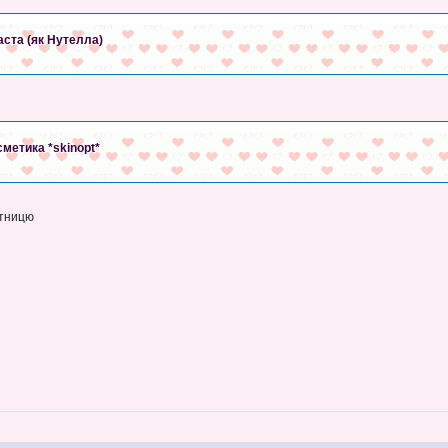
ста (як Нутелла)
метика *skinopt*
тницю