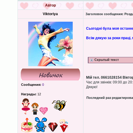
Автор
Viktoriya
Заголовок сообщения:
Розда
Сьогодні була моя остання
Всім дякую за роки праці,
Скрытый текст
Мій тел. 0661028154 Вікто
Час для звінків: 09:00 до 20
Сообщения:
0
Дякую!
Награды:
12
Последний раз редактиров