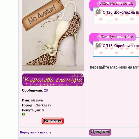
Viktoriya
писал(а):
СП26 Шоколадна па
Viktoriya
писал(а):
СП15 Корейська кос
передайте Мариною на Ми
Сообщения:
28
Имя:
olessya
Город:
Cherkassy
Репутация:
9
Вернуться к началу