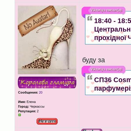
Viktoriya
писал(а):
18:40 - 18
Центрально
прохідної 
буду за
Viktoriya
писал(а):
СП36 Cosme
парфумері
Сообщения:
20
Имя:
Елена
Город:
Черкассы
Репутация:
2