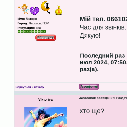
Мій тел. 06610
Имя:
Вікторія
Город:
Черкаси, ПЗР
Час для звінків:
Репутация:
150
Дякую!
Последний раз
июл 2024, 07:50
раз(а).
Вернуться к началу
Заголовок сообщения:
Роздача
Viktoriya
хто ще?