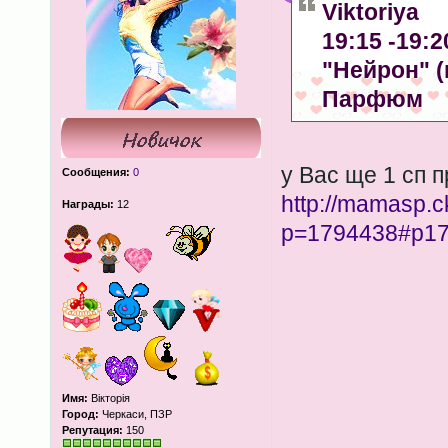
Viktoriya
19:15 -19:
"Нейрон" 
Парфюм
у Вас ще 1 сп 
Сообщения:
0
http://mamasp.c
Награды:
12
p=1794438#p1
Имя:
Вікторія
Город:
Черкаси, ПЗР
Репутация:
150