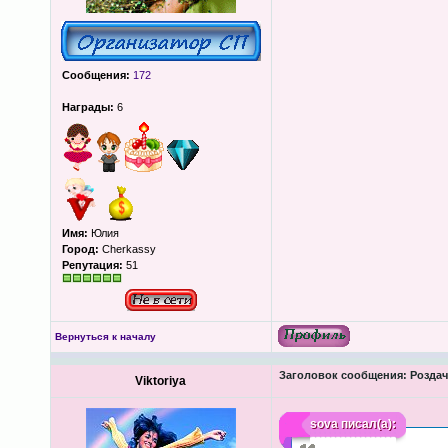
Сообщения:
172
Награды:
6
Имя:
Юлия
Город:
Cherkassy
Репутация:
51
Вернуться к началу
Заголовок сообщения:
Роздача
Viktoriya
sova
писал(а):