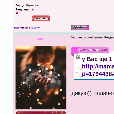
Город:
Черкассы
Репутация:
-1
Вернуться к началу
Заголовок сообщения:
Роздача
sova
Viktoriya
писал(а):
у Вас ще 1
http://mam
p=1794438
дякую)) оплаче