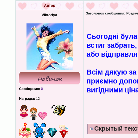
Автор
Заголовок сообщения:
Роздача
Viktoriya
Сьогодні була
встиг забрать
або відправл
Всім дякую за 
приємно допом
вигідними цін
Сообщения:
0
Награды:
12
Скрытый текс