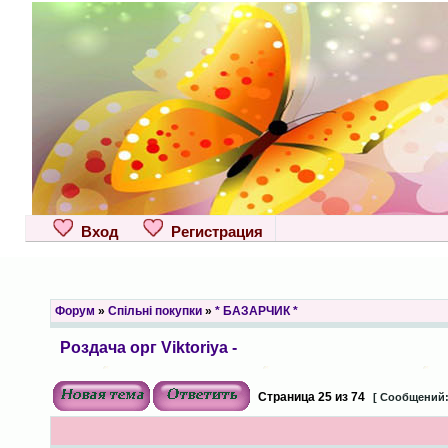
Вход
Регистрация
Форум
»
Спільні покупки
»
* БАЗАРЧИК *
Роздача орг Viktoriya -
Страница
25
из
74
[ Сообщений: