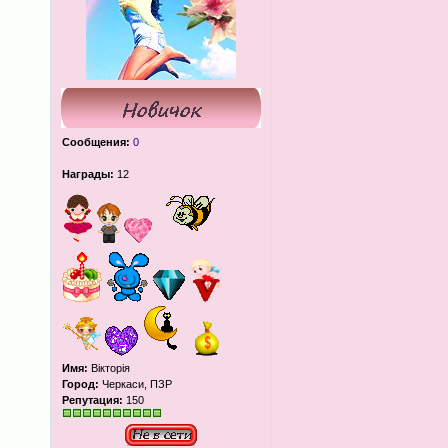
Сообщения:
0
Награды:
12
Имя:
Вікторія
Город:
Черкаси, ПЗР
Репутация:
150