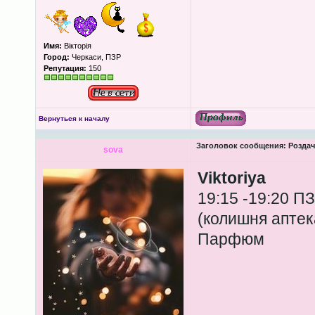
Имя:
Вікторія
Город:
Черкаси, ПЗР
Репутация:
150
Вернуться к началу
Заголовок сообщения:
Роздача
sova
Viktoriya
19:15 -19:20 П
(колишня апте
Парфюм