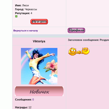
Имя:
Люси
Город:
Черкассы
Репутация:
4
Вернуться к началу
Заголовок сообщения:
Роздача
Viktoriya
Сообщения:
0
Награды:
12