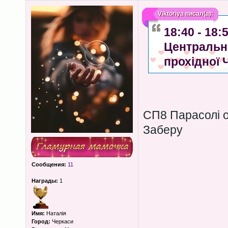
Viktoriya
писал(а):
18:40 - 18
Центрально
прохідної 
СП8 Парасолі 
Заберу
Сообщения:
11
Награды:
1
Имя:
Наталія
Город:
Черкаси