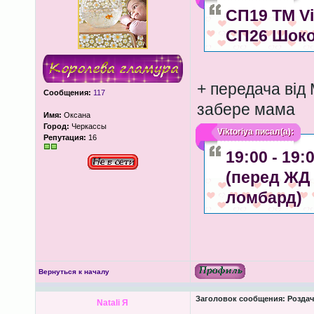
СП19 ТМ Vi
СП26 Шоко
+ передача від
Сообщения:
117
забере мама
Имя:
Оксана
Город:
Черкассы
Viktoriya
писал(а):
Репутация:
16
19:00 - 19
(перед ЖД 
ломбард)
Вернуться к началу
Заголовок сообщения:
Роздача
Natali Я