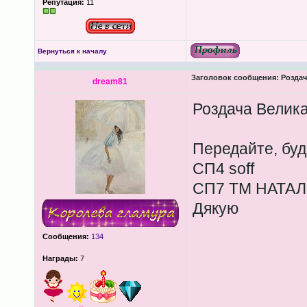
Репутация:
11
Вернуться к началу
Заголовок сообщения:
Роздача
dream81
Роздача Велика
Передайте, буд
СП4 soff
СП7 ТМ НАТА
Дякую
Сообщения:
134
Награды:
7