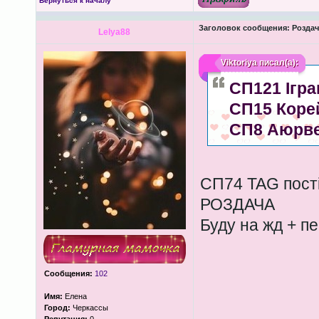
Вернуться к началу
Заголовок сообщения:
Роздача
Lelya88
Viktoriya
писал(а):
СП121 Ігр
СП15 Корей
СП8 Аюрве
СП74 TAG пості
РОЗДАЧА
Буду на жд + пе
Сообщения:
102
Имя:
Елена
Город:
Черкассы