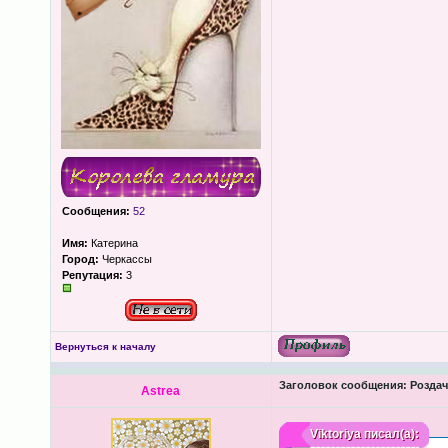
Сообщения:
52
Имя:
Катерина
Город:
Черкассы
Репутация:
3
Вернуться к началу
Заголовок сообщения:
Роздача
Astrea
Viktoriya
писал(а):