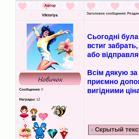
Автор
Заголовок сообщения:
Роздача
Viktoriya
Сьогодні була
встиг забрать
або відправл
Всім дякую за 
приємно допом
вигідними цін
Сообщения:
0
Награды:
12
Скрытый текс