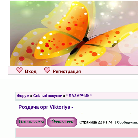
Вход
Регистрация
Форум
»
Спільні покупки
»
* БАЗАРЧИК *
Роздача орг Viktoriya -
Страница
22
из
74
[ Сообщений: