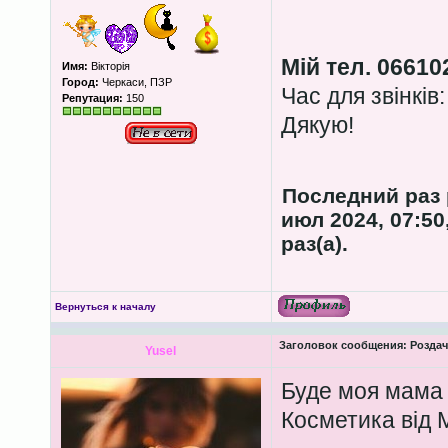
Мій тел. 06610
Имя:
Вікторія
Город:
Черкаси, ПЗР
Час для звінків:
Репутация:
150
Дякую!
Последний раз
июл 2024, 07:50
раз(а).
Вернуться к началу
Заголовок сообщения:
Роздача
Yusel
Буде моя мама 
Косметика від 