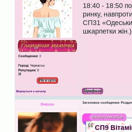
18:40 - 18:50 
ринку, навпрот
СП31 «Одеський
шкарпетки жін.)
Сообщения:
3
Город:
Черкассы
Репутация:
0
Вернуться к началу
Заголовок сообщения:
Роздача
Викуша
Viktoriya
писал(а):
СП9 Вітамі