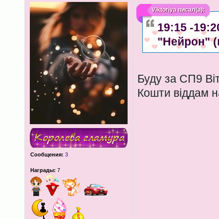
Viktoriya
писал(а):
19:15 -19:
"Нейрон" 
Буду за СП9 Віт
Кошти віддам н
Сообщения:
3
Награды:
7