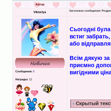
Автор
Заголовок сообщения:
Роздача
Viktoriya
Сьогодні була
встиг забрать
або відправл
Всім дякую за 
приємно допом
вигідними цін
Сообщения:
0
Награды:
12
Скрытый текс