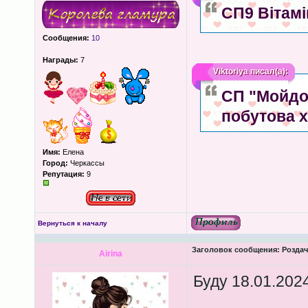
СП9 Вітамі
Сообщения:
10
Награды:
7
Viktoriya
писал(а):
СП "Мойдод
побутова х
Имя:
Елена
Город:
Черкассы
Репутация:
9
Вернуться к началу
Заголовок сообщения:
Роздача
Airina
Буду 18.01.202