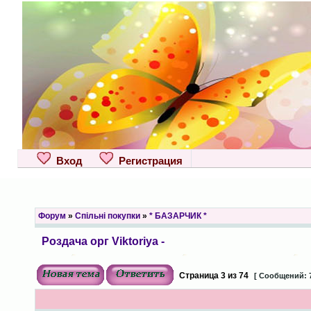
Вход
Регистрация
Форум
»
Спільні покупки
»
* БАЗАРЧИК *
Роздача орг Viktoriya -
Страница
3
из
74
[ Сообщений: 