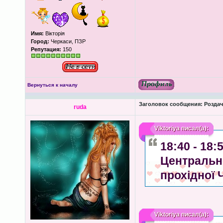
Имя:
Вікторія
Город:
Черкаси, ПЗР
Репутация:
150
Вернуться к началу
Заголовок сообщения:
Роздача
ruda
Viktoriya
писал(а):
18:40 - 18
Центрально
прохідної 
Viktoriya
писал(а):