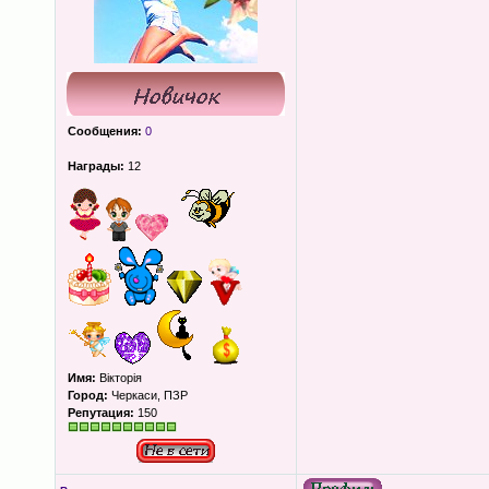
Сообщения:
0
Награды:
12
Имя:
Вікторія
Город:
Черкаси, ПЗР
Репутация:
150