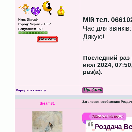
Мій тел. 06610
Имя:
Вікторія
Город:
Черкаси, ПЗР
Час для звінків:
Репутация:
150
Дякую!
Последний раз
июл 2024, 07:50
раз(а).
Вернуться к началу
Заголовок сообщения:
Роздача
dream81
Viktoriya
писал(а):
Роздача Ве