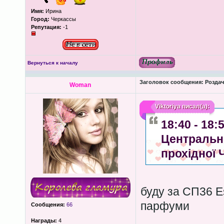
Имя:
Ирина
Город:
Черкассы
Репутация:
-1
Вернуться к началу
Заголовок сообщения:
Роздача
Woman
Viktoriya
писал(а):
18:40 - 18
Центрально
прохідної 
буду за СП36 Es
парфуми
Сообщения:
66
Награды:
4