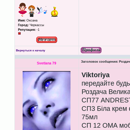
Имя:
Оксана
Город:
Черкассы
Репутация:
-1
Вернуться к началу
Заголовок сообщения:
Роздача
Svetlana 79
Viktoriya
передайте будь
Роздача Велика
СП77 ANDRESTA
СП3 Біла крем
75мл
СП 12 ОМА моб.