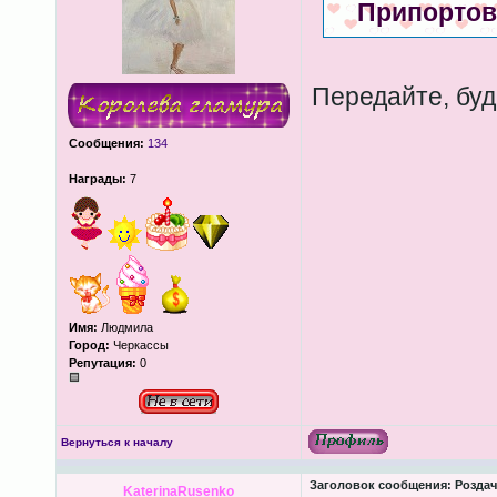
Припортова
Передайте, бу
Сообщения:
134
Награды:
7
Имя:
Людмила
Город:
Черкассы
Репутация:
0
Вернуться к началу
Заголовок сообщения:
Роздача
KaterinaRusenko