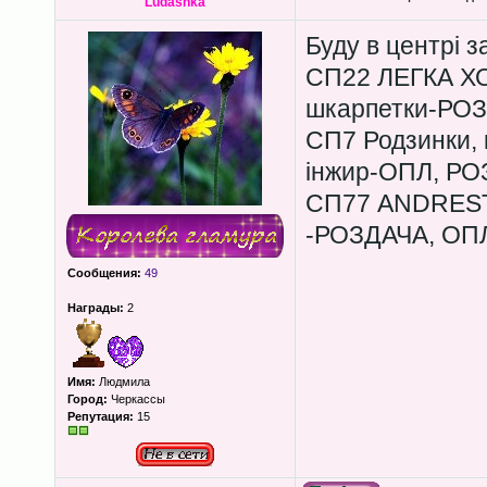
Ludashka
Буду в центрі з
СП22 ЛЕГКА ХО
шкарпетки-РО
СП7 Родзинки, к
інжир-ОПЛ, Р
СП77 ANDRESTA
-РОЗДАЧА, ОП
Сообщения:
49
Награды:
2
Имя:
Людмила
Город:
Черкассы
Репутация:
15