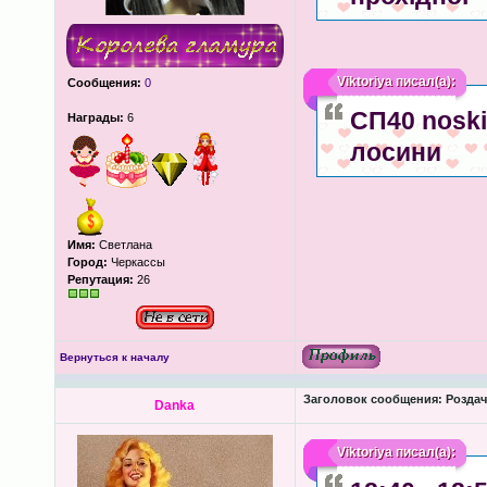
Viktoriya
писал(а):
Сообщения:
0
СП40 noski
Награды:
6
лосини
Имя:
Светлана
Город:
Черкассы
Репутация:
26
Вернуться к началу
Заголовок сообщения:
Роздача
Danka
Viktoriya
писал(а):