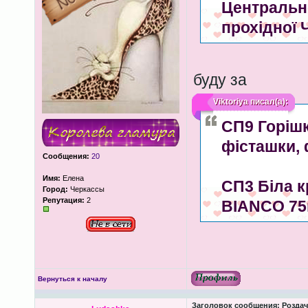
Центрально
прохідної 
буду за
Viktoriya
писал(а):
СП9 Горішк
фісташки,
Сообщения:
20
Имя:
Елена
СП3 Біла к
Город:
Черкассы
Репутация:
2
BIANCO 7
Вернуться к началу
Заголовок сообщения:
Роздача