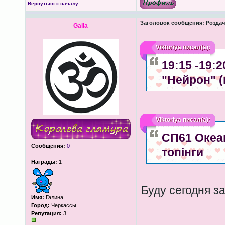
Вернуться к началу
Заголовок сообщения:
Роздача
Galla
Viktoriya
писал(а):
19:15 -19:
"Нейрон" 
Viktoriya
писал(а):
СП61 Океан
Сообщения:
0
топінги
Награды:
1
Буду сегодня з
Имя:
Галина
Город:
Черкассы
Репутация:
3