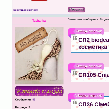
Вернуться к началу
Заголовок сообщения:
Роздача
Tachanka
Viktoriya
писал(а):
СП2 biodea
косметика
Viktoriya
писал(а):
СП105 Спід
Viktoriya
писал(а):
Сообщения:
86
СП36 Сімей
Награды:
3