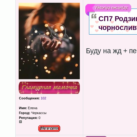
Viktoriya
писал(а):
СП7 Родзин
чорнослив,
Буду на жд + пе
Сообщения:
102
Имя:
Елена
Город:
Черкассы
Репутация:
0