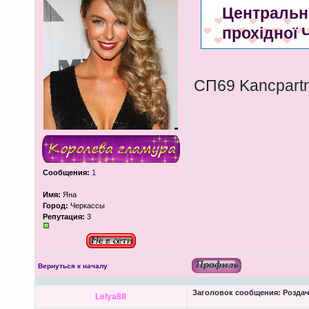
Центрально
прохідної 
СП69 Kancpartn
Сообщения:
1
Имя:
Яна
Город:
Черкассы
Репутация:
3
Вернуться к началу
Заголовок сообщения:
Роздача
Lelya88