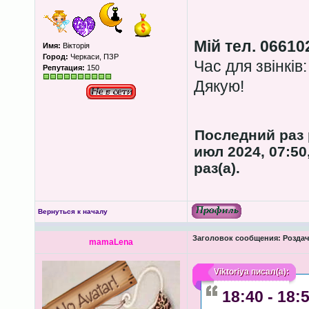
Мій тел. 06610
Имя:
Вікторія
Город:
Черкаси, ПЗР
Час для звінків:
Репутация:
150
Дякую!
Последний раз
июл 2024, 07:50
раз(а).
Вернуться к началу
Заголовок сообщения:
Роздача
mamaLena
Viktoriya
писал(а):
18:40 - 18