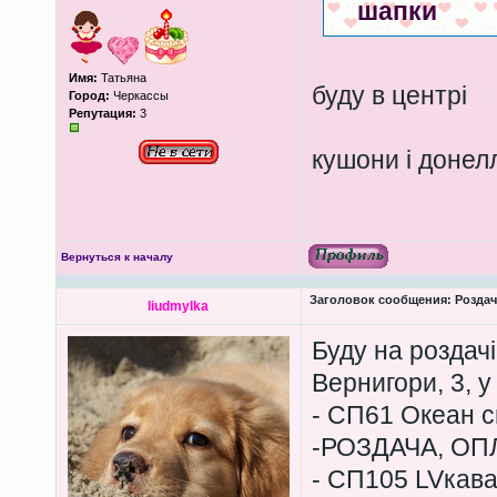
шапки
Имя:
Татьяна
буду в центрі
Город:
Черкассы
Репутация:
3
кушони і донелл
Вернуться к началу
Заголовок сообщения:
Роздача
liudmylka
Буду на роздачі
Вернигори, 3, у
- СП61 Океан см
-РОЗДАЧА, ОП
- СП105 LVкава 