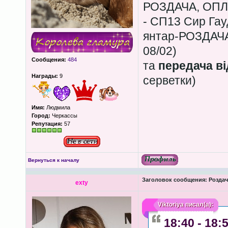
РОЗДАЧА, ОПЛ
- СП13 Сир Гау
янтар-РОЗДАЧА
08/02)
Сообщения:
484
та
передача в
Награды:
9
серветки)
Имя:
Людмила
Город:
Черкассы
Репутация:
57
Вернуться к началу
Заголовок сообщения:
Роздача
exty
Viktoriya
писал(а):
18:40 - 18