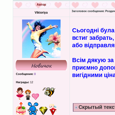
Автор
Заголовок сообщения:
Роздача
Viktoriya
Сьогодні була
встиг забрать
або відправл
Всім дякую за 
приємно допом
вигідними цін
Сообщения:
0
Награды:
12
Скрытый текс