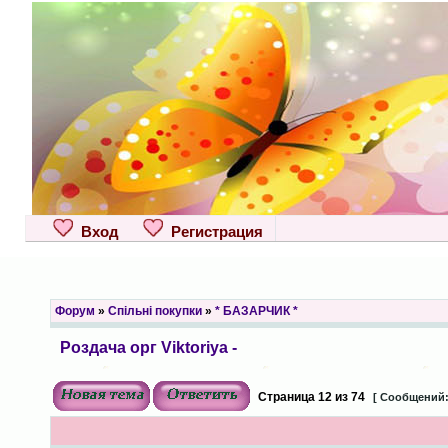
Вход
Регистрация
Форум
»
Спільні покупки
»
* БАЗАРЧИК *
Роздача орг Viktoriya -
Страница
12
из
74
[ Сообщений: