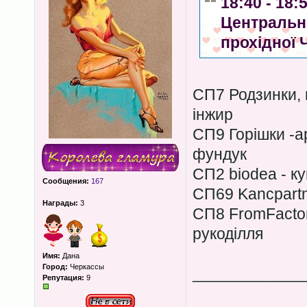
18:40 - 18
Центрально
прохідної 
СП7 Родзинки, к
інжир
СП9 Горішки -ар
фундук
СП2 biodea - к
Сообщения:
167
СП69 Kancpartn
Награды:
3
СП8 FromFactor
рукоділля
Имя:
Дана
Город:
Черкассы
____________
Репутация:
9