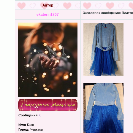
Автор
Заголовок сообщения:
Плаття 
ekaterin1707
Сообщения:
0
Имя:
Катя
Город:
Черкаси