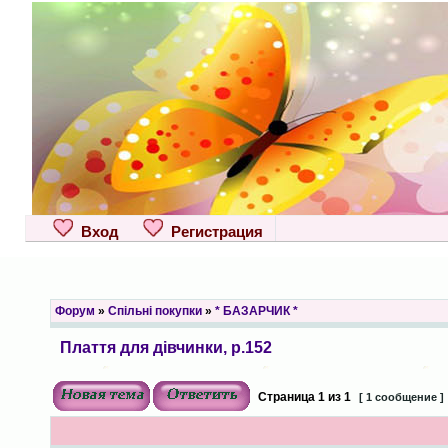
Вход
Регистрация
Форум
»
Спільні покупки
»
* БАЗАРЧИК *
Плаття для дівчинки, р.152
Страница
1
из
1
[ 1 сообщение ]