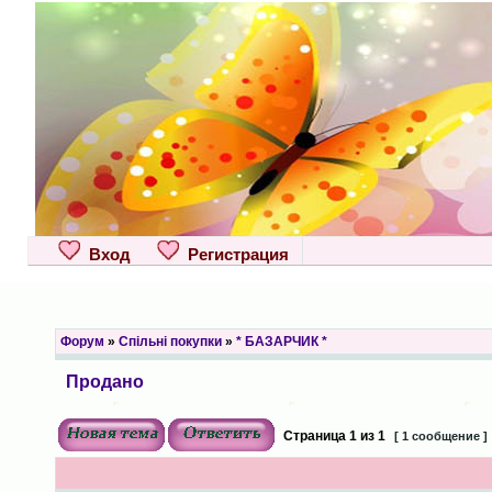
Вход
Регистрация
Форум
»
Спільні покупки
»
* БАЗАРЧИК *
Продано
Страница
1
из
1
[ 1 сообщение ]