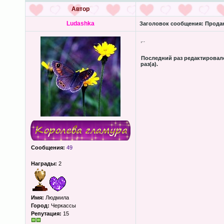
Автор
Ludashka
Заголовок сообщения:
Прода
,..
Последний раз редактирова
раз(а).
Сообщения:
49
Награды:
2
Имя:
Людмила
Город:
Черкассы
Репутация:
15