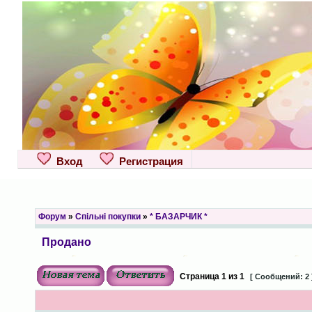
Вход
Регистрация
Форум
»
Спільні покупки
»
* БАЗАРЧИК *
Продано
Страница
1
из
1
[ Сообщений: 2 