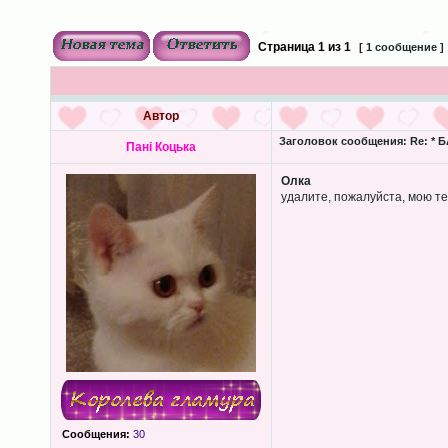
Страница
1
из
1
[ 1 сообщение ]
Автор
Заголовок сообщения:
Re: * 
Пані Коцька
Олка
удалите, пожалуйста, мою те
Сообщения:
30