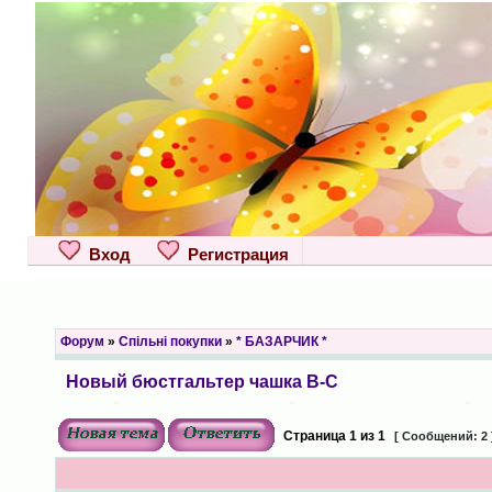
Вход
Регистрация
Форум
»
Спільні покупки
»
* БАЗАРЧИК *
Новый бюстгальтер чашка B-C
Страница
1
из
1
[ Сообщений: 2 