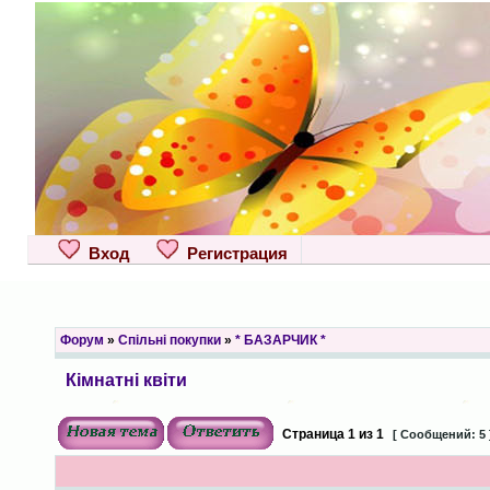
Вход
Регистрация
Форум
»
Спільні покупки
»
* БАЗАРЧИК *
Кімнатні квіти
Страница
1
из
1
[ Сообщений: 5 