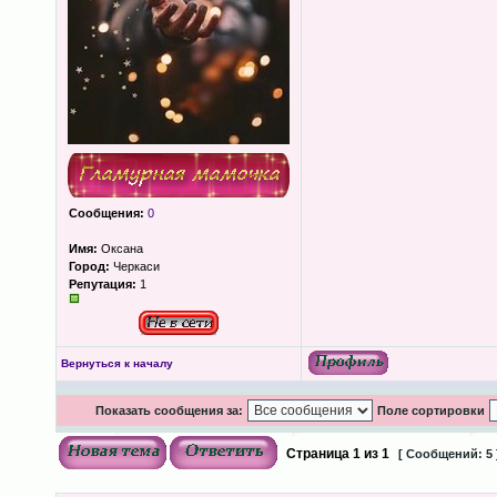
Сообщения:
0
Имя:
Оксана
Город:
Черкаси
Репутация:
1
Вернуться к началу
Показать сообщения за:
Поле сортировки
Страница
1
из
1
[ Сообщений: 5 