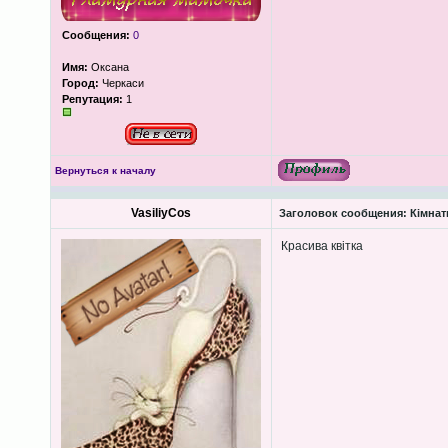
Сообщения:
0
Имя:
Оксана
Город:
Черкаси
Репутация:
1
Вернуться к началу
VasiliyCos
Заголовок сообщения:
Кімнатн
Красива квітка