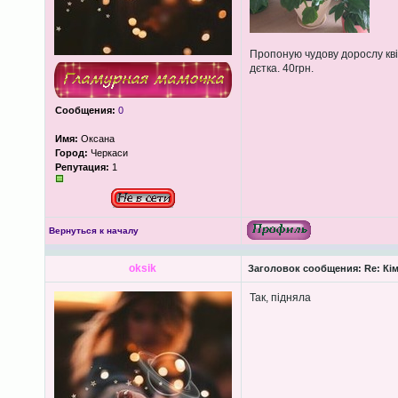
Пропоную чудову дорослу квіт
дєтка. 40грн.
Сообщения:
0
Имя:
Оксана
Город:
Черкаси
Репутация:
1
Вернуться к началу
oksik
Заголовок сообщения:
Re: Кім
Так, підняла