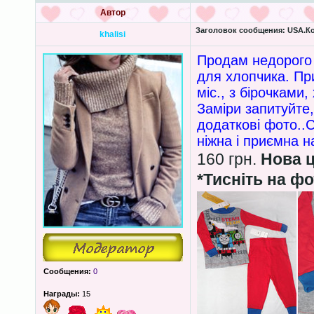
Автор
Заголовок сообщения:
USA.Ко
khalisi
Продам недорого 
для хлопчика. При
міс., з бірочками
Заміри запитуйте,
додаткові фото..
ніжна і приємна 
160 грн.
Нова ц
*Тисніть на фо
Сообщения:
0
Награды:
15