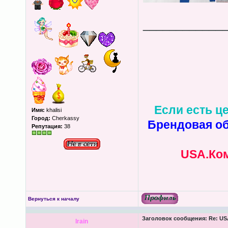
____________
Если есть це
Имя:
khalisi
Город:
Cherkassy
Брендовая об
Репутация:
38
USA.Ком
Вернуться к началу
Заголовок сообщения:
Re: USA
lrain