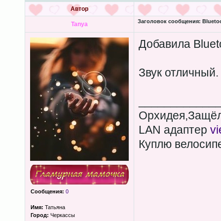
Автор
Заголовок сообщения:
Bluetoo
Tanya
Добавила Bluet
Звук отличный.
____________
Орхидея,Защёл
LAN адаптер
v
Куплю велосип
Сообщения:
0
Имя:
Татьяна
Город:
Черкассы