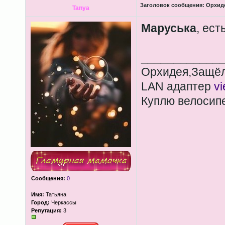
Заголовок сообщения:
Орхиде
Tanya
Маруська
, есть
____________
Орхидея,Защёл
LAN адаптер
v
Куплю велосип
Сообщения:
0
Имя:
Татьяна
Город:
Черкассы
Репутация:
3