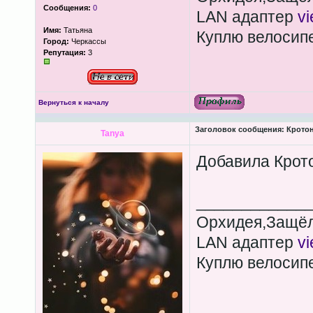
Сообщения:
0
LAN адаптер
v
Имя:
Татьяна
Куплю велосип
Город:
Черкассы
Репутация:
3
Вернуться к началу
Заголовок сообщения:
Кротон;
Tanya
Добавила Крот
____________
Орхидея,Защёл
LAN адаптер
v
Куплю велосип