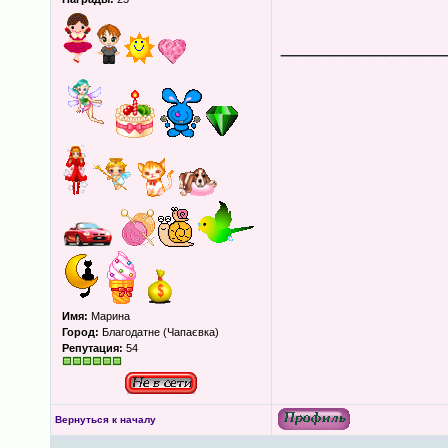
____________
Имя:
Марина
Город:
Благодатне (Чапаєвка)
Репутация:
54
Вернуться к началу