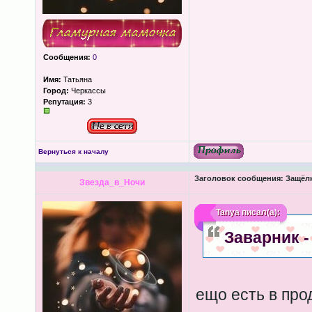
Сообщения:
0
Имя:
Татьяна
Город:
Черкассы
Репутация:
3
Вернуться к началу
Заголовок сообщения:
Защёлк
Звезда_в_Ночи
Tanya
писал(а):
Заварник - 
ещо есть в про