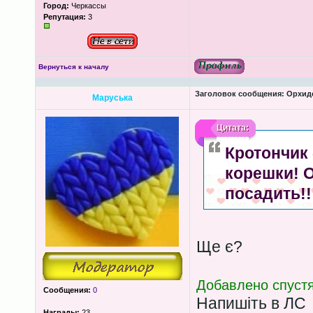
Город:
Черкассы
Репутация:
3
Вернуться к началу
Заголовок сообщения:
Орхиде
Маруська
Цитата:
Кротончик 
корешки! 
посадить!!
Ще є?
Добавлено спустя
Сообщения:
0
Напишіть в ЛС
Награды:
23