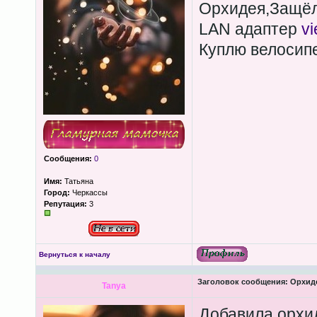
Орхидея,Защёл
LAN адаптер
v
Куплю велосип
Сообщения:
0
Имя:
Татьяна
Город:
Черкассы
Репутация:
3
Вернуться к началу
Заголовок сообщения:
Орхиде
Tanya
Добавила орхи