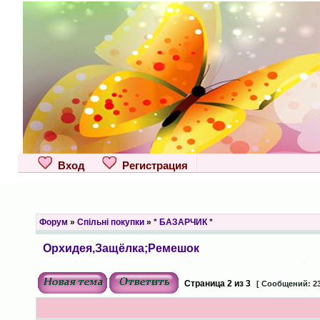
Вход
Регистрация
Форум
»
Спільні покупки
»
* БАЗАРЧИК *
Орхидея,Защёлка;Ремешок
Страница
2
из
3
[ Сообщений: 23