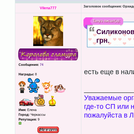
Заголовок сообщения:
Орхиде
Vilena777
Tanya
писал(а):
Силиконовы
грн.
Сообщения:
74
есть еще в на
Награды:
8
____________
Уважаемые орга
где-то СП или 
Имя:
Елена
пожалуйста в Л
Город:
Черкассы
Репутация:
9