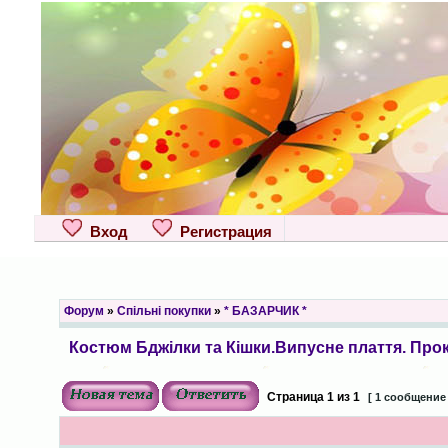
Вход
Регистрация
Форум
»
Спільні покупки
»
* БАЗАРЧИК *
Костюм Бджілки та Кішки.Випусне плаття. Про
Страница
1
из
1
[ 1 сообщение