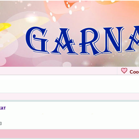
Сооб
кат
 ]