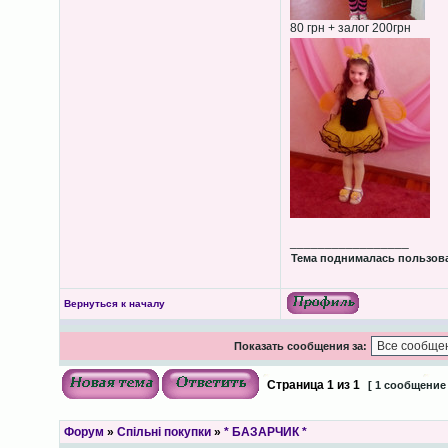
80 грн + залог 200грн
_________________
Тема поднималась пользова
Вернуться к началу
Показать сообщения за:
Страница
1
из
1
[ 1 сообщение
Форум
»
Спільні покупки
»
* БАЗАРЧИК *