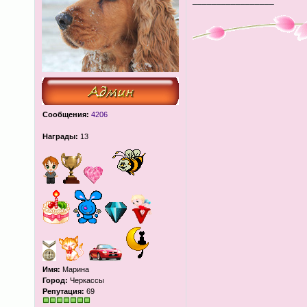
_________________
Сообщения:
4206
Награды:
13
Имя:
Марина
Город:
Черкассы
Репутация:
69