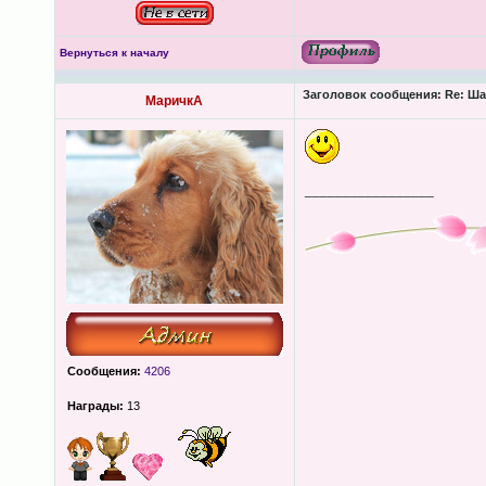
Вернуться к началу
Заголовок сообщения:
Re: Ша
МаричкА
_________________
Сообщения:
4206
Награды:
13