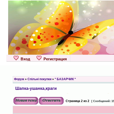
Вход
Регистрация
Форум
»
Спільні покупки
»
* БАЗАРЧИК *
Шапка-ушанка,краги
Страница
2
из
2
[ Сообщений: 15