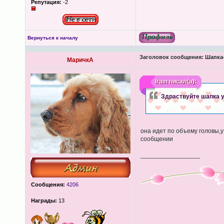
Репутация:
-2
Вернуться к началу
Заголовок сообщения:
Шапка-
МаричкА
lrain
писал(а):
Здраствуйте шапка у
она идет по объему головы,у
сообщении
_________________
Сообщения:
4206
Награды:
13