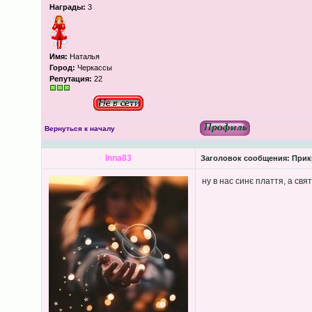
Награды:
3
Имя:
Наталья
Город:
Черкассы
Репутация:
22
Вернуться к началу
Inna83
Заголовок сообщения:
Прикр
ну в нас синє плаття, а свят