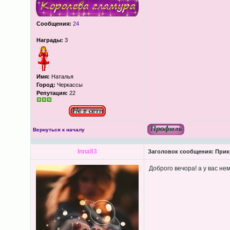
Сообщения:
24
Награды:
3
Имя:
Наталья
Город:
Черкассы
Репутация:
22
Вернуться к началу
Inna83
Заголовок сообщения:
Прикр
Доброго вечора! а у вас нем