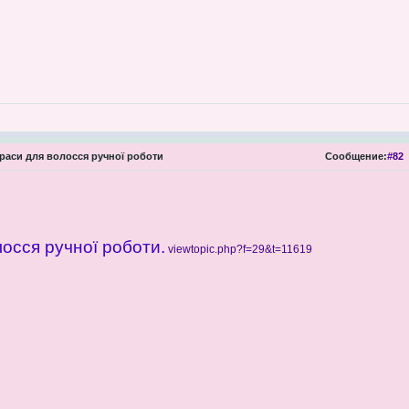
аси для волосся ручної роботи
Сообщение:
#82
осся ручної роботи.
viewtopic.php?f=29&t=11619