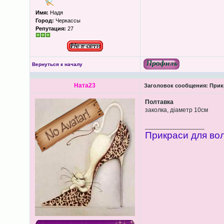
Имя:
Надя
Город:
Черкассы
Репутация:
27
Вернуться к началу
Ната23
Заголовок сообщения:
Прикр
Полтавка
заколка, діаметр 10см
_________________
Прикраси для вол