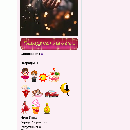
Сообщения:
0
Награды:
11
Имя:
Инна
Город:
Черкассы
Репутация:
0