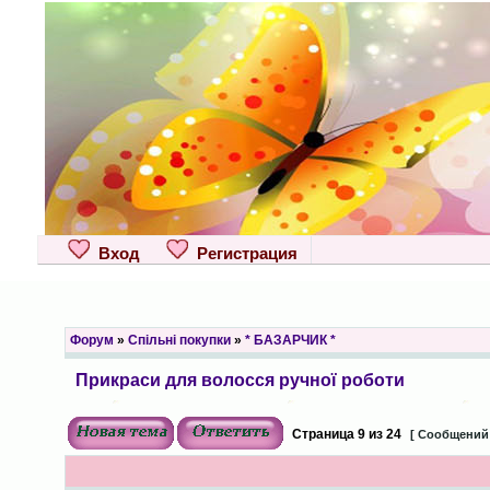
Вход
Регистрация
Форум
»
Спільні покупки
»
* БАЗАРЧИК *
Прикраси для волосся ручної роботи
Страница
9
из
24
[ Сообщений: