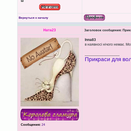
Вернуться к началу
Ната23
Заголовок сообщения:
Прикр
Inna83
в наявносі нічого немає. М
_________________
Прикраси для вол
Сообщения:
24