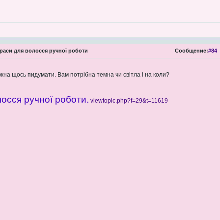
аси для волосся ручної роботи
Сообщение:
#84
ожна щось пидумати. Вам потрібна темна чи світла і на коли?
осся ручної роботи.
viewtopic.php?f=29&t=11619