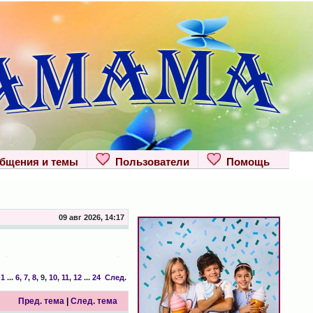
щения и темы
Пользователи
Помощь
09 авг 2026, 14:17
1
...
6
,
7
,
8
,
9
,
10
,
11
,
12
...
24
След.
Пред. тема
|
След. тема