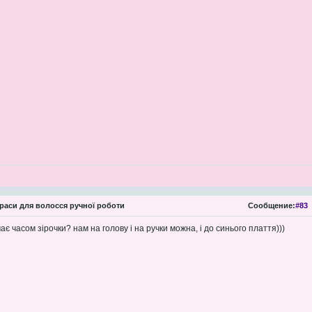
аси для волосся ручної роботи
Сообщение:
#83
ає часом зірочки? нам на голову і на ручки можна, і до синього плаття)))