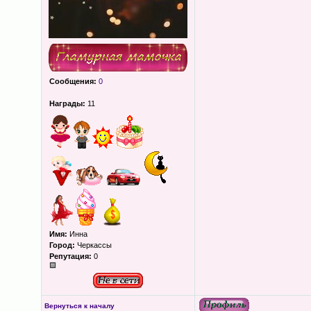
Сообщения:
0
Награды:
11
Имя:
Инна
Город:
Черкассы
Репутация:
0
Вернуться к началу