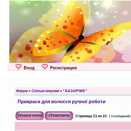
Вход
Регистрация
Форум
»
Спільні покупки
»
* БАЗАРЧИК *
Прикраси для волосся ручної роботи
Страница
23
из
24
[ Сообщений: