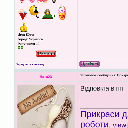
Имя:
Юлия
Город:
Черкассы
Репутация:
12
Вернуться к началу
Заголовок сообщения:
Прикра
Ната23
Відповіла в пп
____________
Прикраси д
роботи.
view