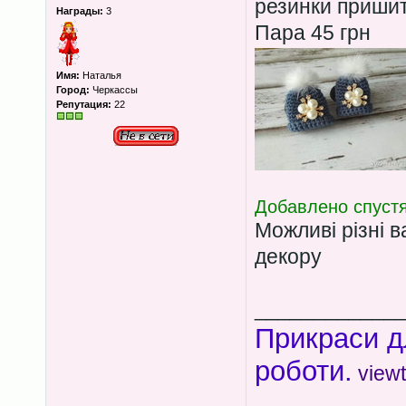
резинки пришит
Награды:
3
Пара 45 грн
Имя:
Наталья
Город:
Черкассы
Репутация:
22
Добавлено спустя
Можливі різні в
декору
____________
Прикраси д
роботи.
view