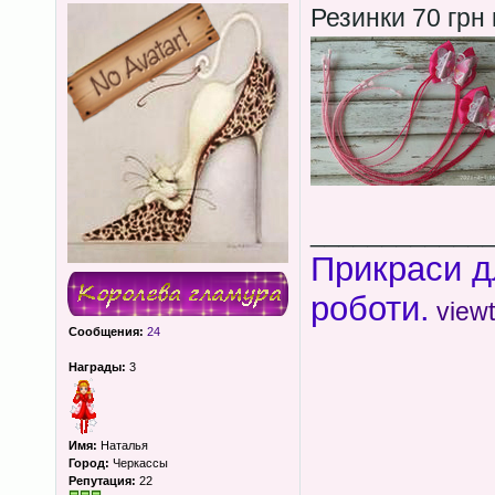
Резинки 70 грн
____________
Прикраси д
роботи.
view
Сообщения:
24
Награды:
3
Имя:
Наталья
Город:
Черкассы
Репутация:
22