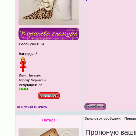
Сообщения:
24
Награды:
3
Имя:
Наталья
Город:
Черкассы
Репутация:
22
Вернуться к началу
Заголовок сообщения:
Прикра
Ната23
Пропоную вашій