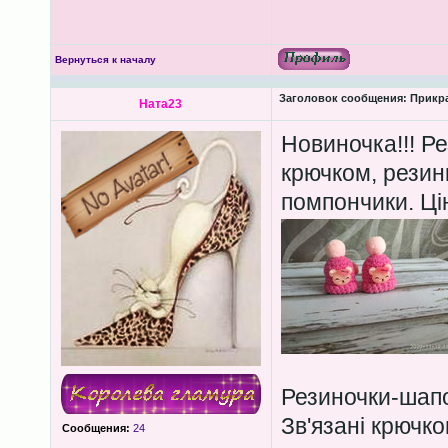
Вернуться к началу
Заголовок сообщения:
Прикра
Ната23
Новиночка!!! Ре
крючком, резин
помпончики. Ці
Резиночки-шапо
Зв'язані крючк
Сообщения:
24