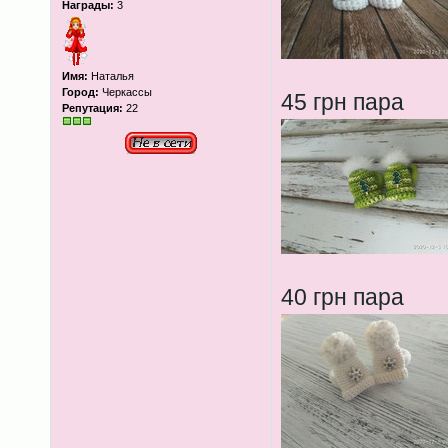
Награды:
3
Имя:
Наталья
Город:
Черкассы
45 грн пара
Репутация:
22
40 грн пара