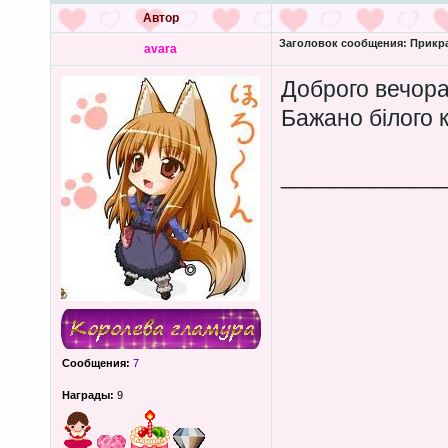
Автор
Заголовок сообщения:
Прикра
avara
Доброго вечора
Бажано білого 
____________
Сообщения:
7
Награды:
9