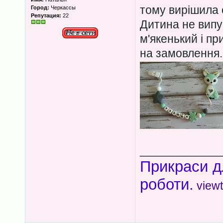
тому вирішила 
Город:
Черкассы
Репутация:
22
Дитина не випу
м'якенький і п
на замовлення.
____________
Прикраси д
роботи.
view