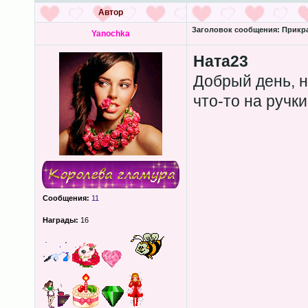
Автор
Заголовок сообщения:
Прикра
Yanochka
Ната23
Добрый день, н
что-то на ручк
Сообщения:
11
Награды:
16