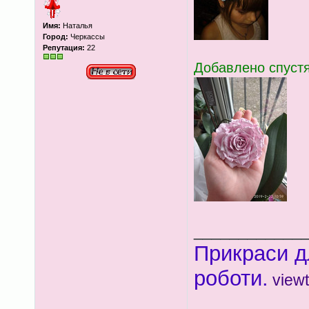
Имя:
Наталья
Город:
Черкассы
Репутация:
22
Добавлено спустя
____________
Прикраси д
роботи.
view