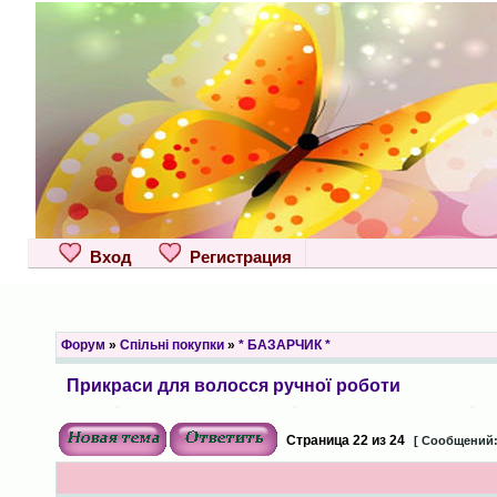
Вход
Регистрация
Форум
»
Спільні покупки
»
* БАЗАРЧИК *
Прикраси для волосся ручної роботи
Страница
22
из
24
[ Сообщений: