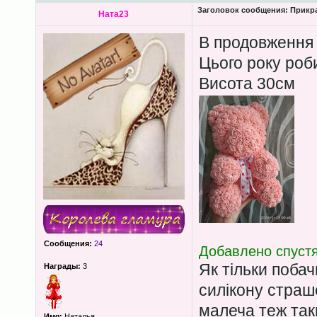
Заголовок сообщения:
Прикра
Ната23
В продовження 
Цього року роб
Висота 30см
Сообщения:
24
Добавлено спустя
Як тільки побач
Награды:
3
силікону страш
малеча теж так
Имя:
Наталья