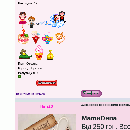
Награды:
12
Имя:
Оксана
Город:
Черкаси
Репутация:
7
Вернуться к началу
Заголовок сообщения:
Прикра
Ната23
MamaDena
Від 250 грн. Вс