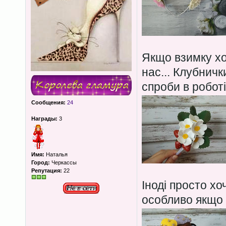
Якщо взимку хо
нас... Клубничк
спроби в робот
Сообщения:
24
Награды:
3
Имя:
Наталья
Город:
Черкассы
Репутация:
22
Іноді просто х
особливо якщо 