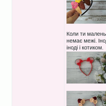
Коли ти маленьк
немає межі. Іно
іноді і котиком.