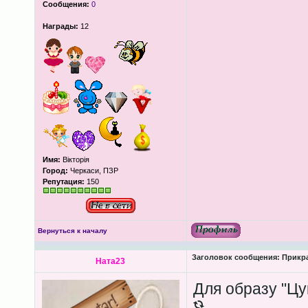
Сообщения:
0
Награды:
12
Имя:
Вікторія
Город:
Черкаси, ПЗР
Репутация:
150
Вернуться к началу
Заголовок сообщения:
Прикра
Ната23
Для образу "Цу