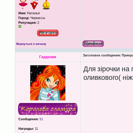
Имя:
Наталья
Город:
Черкассы
Репутация:
2
Вернуться к началу
Заголовок сообщения:
Прикра
Гардения
Для зірочки на 
оливкового( ні
Сообщения:
51
Награды:
11