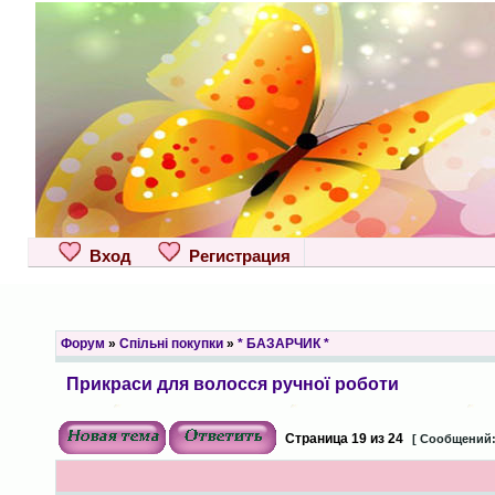
Вход
Регистрация
Форум
»
Спільні покупки
»
* БАЗАРЧИК *
Прикраси для волосся ручної роботи
Страница
19
из
24
[ Сообщений: