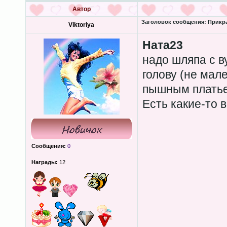
Автор
Заголовок сообщения:
Прикра
Viktoriya
Ната23
надо шляпа с в
голову (не мал
пышным плать
Есть какие-то 
Сообщения:
0
Награды:
12