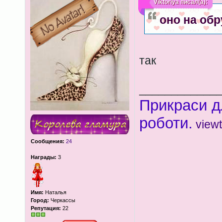
Viktoriya
писал(а):
оно на обр
так
____________
Прикраси д
роботи.
view
Сообщения:
24
Награды:
3
Имя:
Наталья
Город:
Черкассы
Репутация:
22