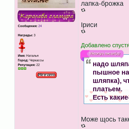
лапка-брожка
Іриси
Сообщения:
24
Награды:
3
Добавлено спустя
Viktoriya
писал(а):
Имя:
Наталья
Город:
Черкассы
надо шляпа
Репутация:
22
пышное на
шляпка), 
платьем.
Есть какие
Може щось так