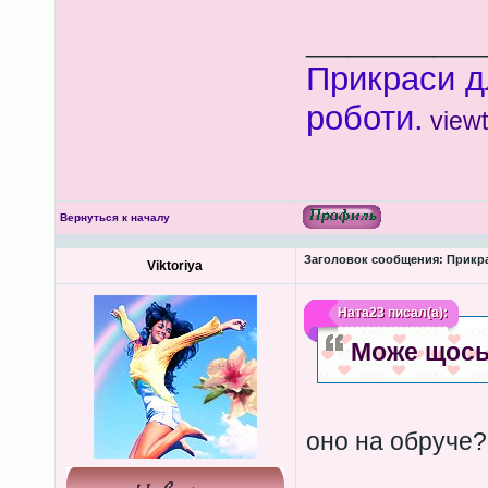
____________
Прикраси д
роботи.
view
Вернуться к началу
Заголовок сообщения:
Прикра
Viktoriya
Ната23
писал(а):
Може щось
оно на обруче?