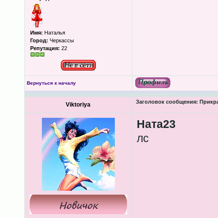
Имя:
Наталья
Город:
Черкассы
Репутация:
22
Вернуться к началу
Заголовок сообщения:
Прикра
Viktoriya
Ната23
лс