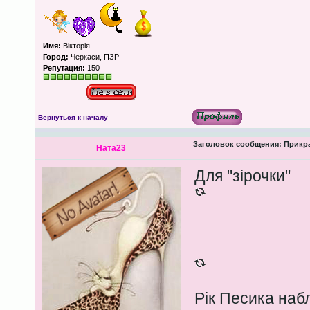
Имя:
Вікторія
Город:
Черкаси, ПЗР
Репутация:
150
Вернуться к началу
Заголовок сообщения:
Прикра
Ната23
Для "зірочки"
Рік Песика наб