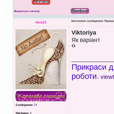
Вернуться к началу
Заголовок сообщения:
Прикра
Ната23
Viktoriya
Як варіант
____________
Прикраси д
роботи.
view
Сообщения:
24
Награды:
3