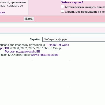
литикой, принятыми
Забыли пароль?
чает согласие со
Автоматически входить при 
Скрыть моё пребывание на ко
ости
Перейти:
, buttons and images by gg'ssimon @
Tuxedo Cat Webs
y
phpBB
© 2000, 2002, 2005, 2007 phpBB Group
Русская поддержка phpBB
tation MOD powered by
www.phpBBmods.org