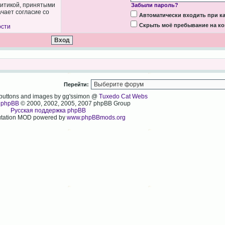
литикой, принятыми
Забыли пароль?
чает согласие со
Автоматически входить при 
Скрыть моё пребывание на ко
ости
Перейти:
, buttons and images by gg'ssimon @
Tuxedo Cat Webs
y
phpBB
© 2000, 2002, 2005, 2007 phpBB Group
Русская поддержка phpBB
tation MOD powered by
www.phpBBmods.org